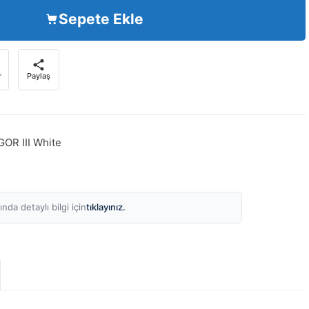
Sepete Ekle
r
Paylaş
OR III White
tıklayınız.
nda detaylı bilgi için