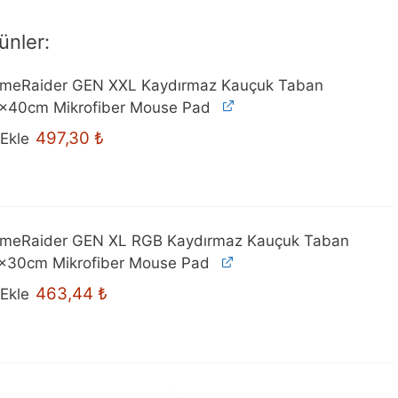
ünler:
meRaider GEN XXL Kaydırmaz Kauçuk Taban
×40cm Mikrofiber Mouse Pad
Orijinal
Şu
497,30
₺
Ekle
fiyat:
andaki
599,00 ₺.
fiyat:
497,30 ₺.
meRaider GEN XL RGB Kaydırmaz Kauçuk Taban
×30cm Mikrofiber Mouse Pad
Orijinal
Şu
463,44
₺
Ekle
fiyat:
andaki
569,00 ₺.
fiyat:
463,44 ₺.