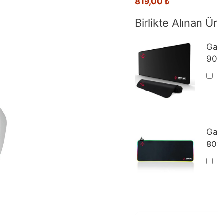
819,00
₺
Birlikte Alınan Ür
Ga
90
Ga
80