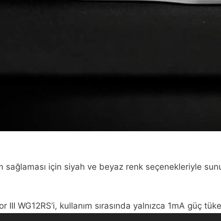
 sağlaması için siyah ve beyaz renk seçenekleriyle sunu
or III WG12RS’i, kullanım sırasında yalnızca 1mA güç tüke