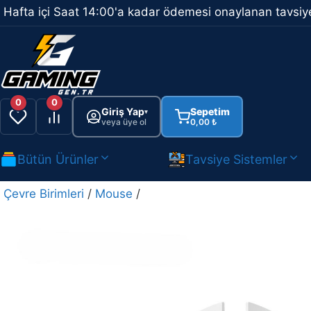
İçeriğe
Hafta içi Saat 14:00'a kadar ödemesi onaylanan tavsiye
atla
0
0
Giriş Yap
Sepetim
▾
veya üye ol
0,00
₺
Bütün Ürünler
Tavsiye Sistemler
Çevre Birimleri
/
Mouse
/