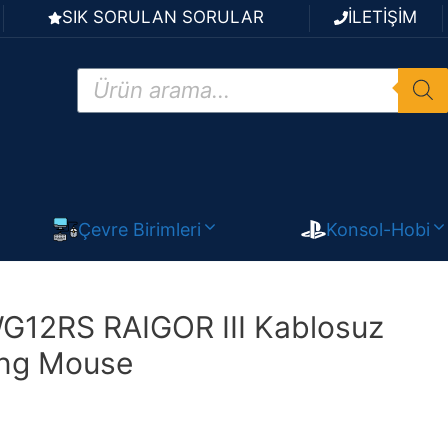
SIK SORULAN SORULAR
İLETİŞİM
Products
search
Çevre Birimleri
Konsol-Hobi
12RS RAIGOR III Kablosuz
ng Mouse