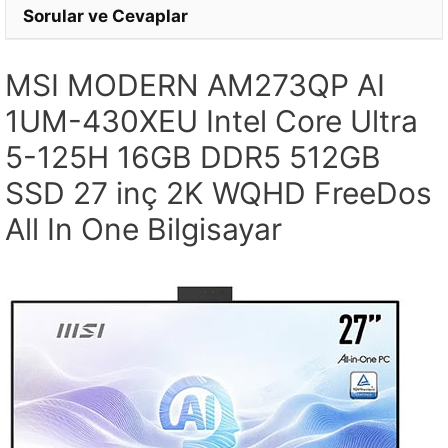
Sorular ve Cevaplar
MSI MODERN AM273QP AI
1UM-430XEU Intel Core Ultra
5-125H 16GB DDR5 512GB
SSD 27 inç 2K WQHD FreeDos
All In One Bilgisayar