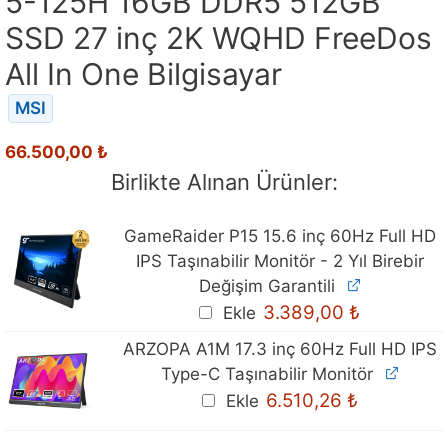
5-125H 16GB DDR5 512GB
SSD 27 inç 2K WQHD FreeDos
All In One Bilgisayar
MSI
66.500,00
₺
Birlikte Alınan Ürünler:
GameRaider P15 15.6 inç 60Hz Full HD
IPS Taşınabilir Monitör - 2 Yıl Birebir
Değişim Garantili
3.389,00
₺
Ekle
ARZOPA A1M 17.3 inç 60Hz Full HD IPS
Type-C Taşınabilir Monitör
Orijinal
Şu
6.510,26
₺
Ekle
fiyat:
andaki
6.699,00 ₺.
fiyat:
6.510,26 ₺.