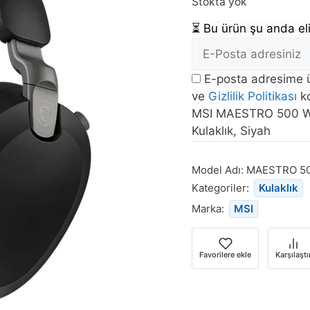
Stokta yok
⏳
Bu ürün şu anda eli
E-
posta
E-posta adresime ü
Adresi
ve
Gizlilik Politikası
ko
Bu
MSI MAESTRO 500 WI
ürün
Kulaklık, Siyah
stoğa
döndüğünde
Model Adı:
MAESTRO 5
bildirim
Kategoriler:
Kulaklık
almak
Marka:
MSI
için
e-
posta
Favorilere ekle
Karşılaştı
adresinizi
girin.