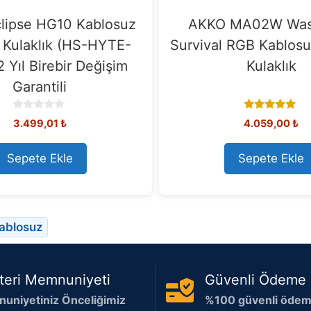
lipse HG10 Kablosuz
AKKO MA02W Was
Kulaklık (HS-HYTE-
Survival RGB Kablos
2 Yıl Birebir Değişim
Kulaklık
Garantili
0
5.00
3.499,01
₺
4.059,00
₺
o
out of 5
u
t
Sepete Ekle
Sepete Ekle
o
f
5
ablosuz
teri Memnuniyeti
Güvenli Ödeme
uniyetiniz Önceliğimiz
%100 güvenli ödeme