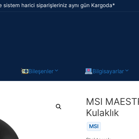
 sistem harici siparişleriniz aynı gün Kargoda*
Bileşenler
Bilgisayarlar
MSI MAESTR
Kulaklık
MSI