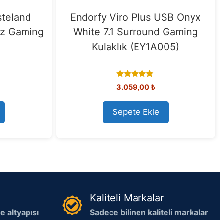
teland
Endorfy Viro Plus USB Onyx
uz Gaming
White 7.1 Surround Gaming
Kulaklık (EY1A005)
5.00
3.059,00
₺
out of 5
Sepete Ekle
Kaliteli Markalar
 altyapısı
Sadece bilinen kaliteli markalar