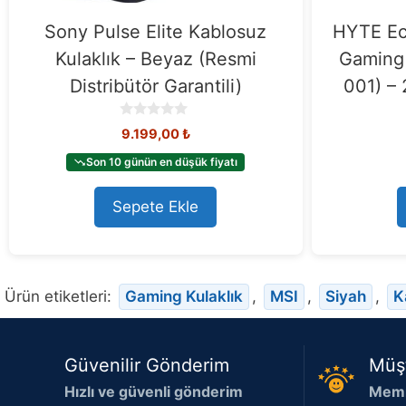
Sony Pulse Elite Kablosuz
HYTE Ec
Kulaklık – Beyaz (Resmi
Gaming 
Distribütör Garantili)
001) – 
0
9.199,00
₺
o
u
Son 10 günün en düşük fiyatı
t
o
Sepete Ekle
f
5
Ürün etiketleri:
Gaming Kulaklık
,
MSI
,
Siyah
,
K
Güvenilir Gönderim
Müş
Hızlı ve güvenli gönderim
Memn