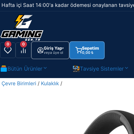
İçeriğe
Hafta içi Saat 14:00'a kadar ödemesi onaylanan tavsiye
atla
0
0
Giriş Yap
Sepetim
▾
veya üye ol
0,00
₺
Bütün Ürünler
Tavsiye Sistemler
Çevre Birimleri
/
Kulaklık
/