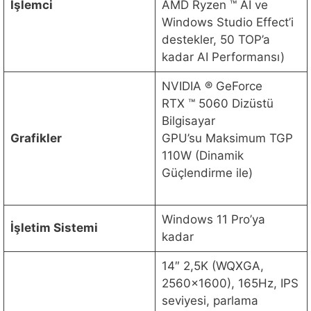
İşlemci
AMD Ryzen ™ AI ve
Windows Studio Effect’i
destekler, 50 TOP’a
kadar AI Performansı)
NVIDIA ® GeForce
RTX ™ 5060 Dizüstü
Bilgisayar
Grafikler
GPU’su Maksimum TGP
110W (Dinamik
Güçlendirme ile)
Windows 11 Pro’ya
İşletim Sistemi
kadar
14″ 2,5K (WQXGA,
2560×1600), 165Hz, IPS
seviyesi, parlama