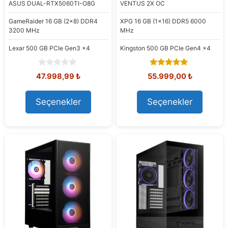
ASUS
DUAL-RTX5060TI-O8G
VENTUS 2X OC
GameRaider
16 GB (2x8) DDR4
XPG
16 GB (1x16) DDR5 6000
3200 MHz
MHz
Lexar
500 GB PCIe Gen3 x4
Kingston
500 GB PCIe Gen4 x4
0
5.00
Orijinal
Şu
Orijinal
Şu
47.998,99
₺
55.999,00
₺
o
out of 5
fiyat:
andaki
fiyat:
andaki
u
58.450,11 ₺.
fiyat:
61.595,93 ₺.
fiyat:
t
Seçenekler
Seçenekler
47.998,99 ₺.
55.999,00
o
f
5