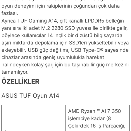
oyun deneyimi için rakiplerinin çoğundan çok daha
fazlası.
Ayrıca TUF Gaming A14, çift kanallı LPDDR5 belleğin
yanı sıra iki adet M.2 2280 SSD yuvası ile birlikte gelir,
böylece kullanıcılar 14 inçlik bir dizüstü bilgisayarda
aşırı miktarda depolama için SSD’leri yükseltebilir veya
ekleyebilir. USB güç dağıtımı, USB Type-C® sayesinde
cihazlar arasında geniş uyumlulukla hareket
halindeyken kolay şarj için bu taşınabilir güç merkezini
tamamlıyor.
ÖZELLİKLER
ASUS TUF Oyun A14
AMD Ryzen ™ AI 7 350
işlemciye kadar (8
Çekirdek 16 İş Parçacığı,