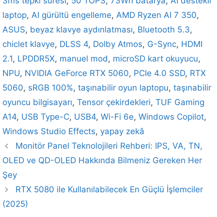
3ms tepki süresi
,
50 TOPS
,
73Wh batarya
,
AI destekli
laptop
,
AI gürültü engelleme
,
AMD Ryzen AI 7 350
,
ASUS
,
beyaz klavye aydınlatması
,
Bluetooth 5.3
,
chiclet klavye
,
DLSS 4
,
Dolby Atmos
,
G-Sync
,
HDMI
2.1
,
LPDDR5X
,
manuel mod
,
microSD kart okuyucu
,
NPU
,
NVIDIA GeForce RTX 5060
,
PCIe 4.0 SSD
,
RTX
5060
,
sRGB 100%
,
taşınabilir oyun laptopu
,
taşınabilir
oyuncu bilgisayarı
,
Tensor çekirdekleri
,
TUF Gaming
A14
,
USB Type-C
,
USB4
,
Wi-Fi 6e
,
Windows Copilot
,
Windows Studio Effects
,
yapay zekâ
Monitör Panel Teknolojileri Rehberi: IPS, VA, TN,
OLED ve QD-OLED Hakkında Bilmeniz Gereken Her
Şey
RTX 5080 ile Kullanılabilecek En Güçlü İşlemciler
(2025)