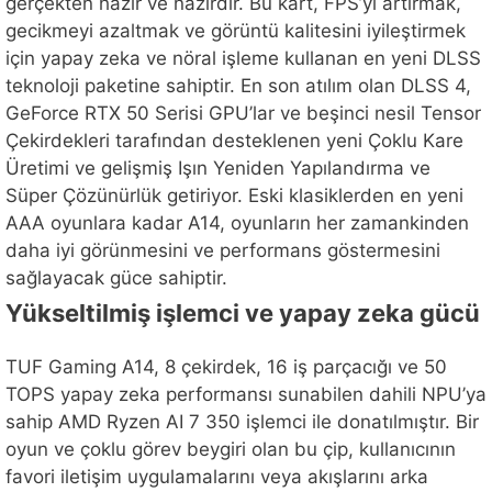
gerçekten hazır ve nazırdır. Bu kart, FPS’yi artırmak,
gecikmeyi azaltmak ve görüntü kalitesini iyileştirmek
için yapay zeka ve nöral işleme kullanan en yeni DLSS
teknoloji paketine sahiptir. En son atılım olan DLSS 4,
GeForce RTX 50 Serisi GPU’lar ve beşinci nesil Tensor
Çekirdekleri tarafından desteklenen yeni Çoklu Kare
Üretimi ve gelişmiş Işın Yeniden Yapılandırma ve
Süper Çözünürlük getiriyor. Eski klasiklerden en yeni
AAA oyunlara kadar A14, oyunların her zamankinden
daha iyi görünmesini ve performans göstermesini
sağlayacak güce sahiptir.
Yükseltilmiş işlemci ve yapay zeka gücü
TUF Gaming A14, 8 çekirdek, 16 iş parçacığı ve 50
TOPS yapay zeka performansı sunabilen dahili NPU’ya
sahip AMD Ryzen AI 7 350 işlemci ile donatılmıştır. Bir
oyun ve çoklu görev beygiri olan bu çip, kullanıcının
favori iletişim uygulamalarını veya akışlarını arka