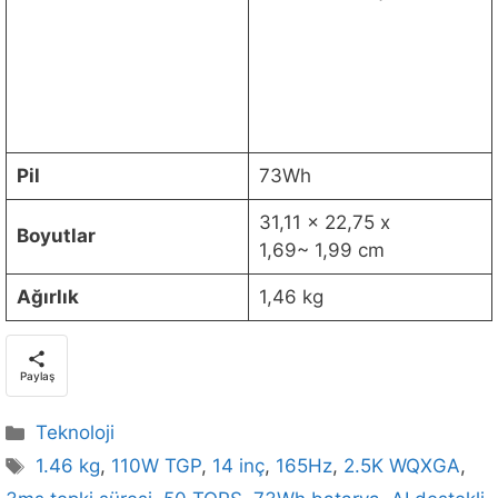
Pil
73Wh
31,11 x 22,75 x
Boyutlar
1,69~ 1,99 cm
Ağırlık
1,46 kg
Paylaş
Kategoriler
Teknoloji
Etiketler
1.46 kg
,
110W TGP
,
14 inç
,
165Hz
,
2.5K WQXGA
,