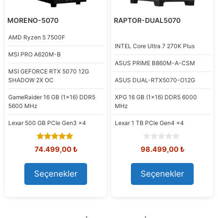
MORENO-5070
RAPTOR-DUAL5070
AMD
Ryzen 5 7500F
INTEL
Core Ultra 7 270K Plus
MSI
PRO A620M-B
ASUS
PRIME B860M-A-CSM
MSI
GEFORCE RTX 5070 12G
SHADOW 2X OC
ASUS
DUAL-RTX5070-O12G
GameRaider
16 GB (1x16) DDR5
XPG
16 GB (1x16) DDR5 6000
5600 MHz
MHz
Lexar
500 GB PCIe Gen3 x4
Lexar
1 TB PCIe Gen4 x4
5.00
0
Orijinal
Şu
Orijinal
Şu
74.499,00
₺
98.499,00
₺
out of 5
o
fiyat:
andaki
fiyat:
andaki
u
80.291,15 ₺.
fiyat:
108.576,92 ₺.
fiyat:
t
Seçenekler
Seçenekler
74.499,00 ₺.
98.499,00
o
f
5