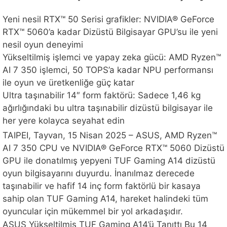
Yeni nesil RTX™ 50 Serisi grafikler: NVIDIA® GeForce
RTX™ 5060’a kadar Dizüstü Bilgisayar GPU’su ile yeni
nesil oyun deneyimi
Yükseltilmiş işlemci ve yapay zeka gücü: AMD Ryzen™
AI 7 350 işlemci, 50 TOPS’a kadar NPU performansı
ile oyun ve üretkenliğe güç katar
Ultra taşınabilir 14″ form faktörü: Sadece 1,46 kg
ağırlığındaki bu ultra taşınabilir dizüstü bilgisayar ile
her yere kolayca seyahat edin
TAIPEI, Tayvan, 15 Nisan 2025 – ASUS, AMD Ryzen™
AI 7 350 CPU ve NVIDIA® GeForce RTX™ 5060 Dizüstü
GPU ile donatılmış yepyeni TUF Gaming A14 dizüstü
oyun bilgisayarını duyurdu. İnanılmaz derecede
taşınabilir ve hafif 14 inç form faktörlü bir kasaya
sahip olan TUF Gaming A14, hareket halindeki tüm
oyuncular için mükemmel bir yol arkadaşıdır.
ASUS Yükseltilmiş TUF Gaming A14’ü Tanıttı Bu 14