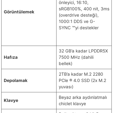
önleyici, 16:10,
sRGB100%, 400 nit, 3ms
Görüntülemek
(overdrive desteği),
1000:1 DDS ve G-
SYNC ™’yi destekler
32 GB’a kadar LPDDR5X
Hafıza
7500 MHz (dahili
bellek)
2TB’a kadar M.2 2280
Depolamak
PCIe ® 4.0 SSD (2x M.2
yuvası)
Beyaz arka aydınlatmalı
Klavye
chiclet klavye