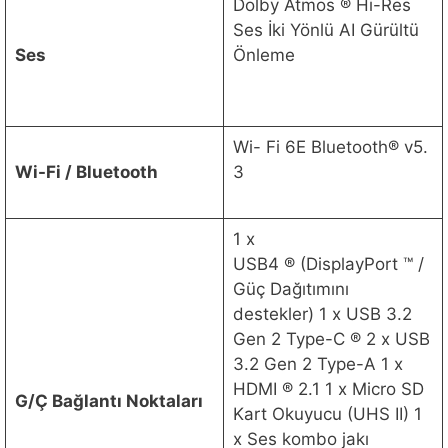
Dolby Atmos ® Hi-Res
Ses İki Yönlü AI Gürültü
Ses
Önleme
Wi- Fi 6E Bluetooth® v5.
Wi-Fi / Bluetooth
3
1 x
USB4 ® (DisplayPort ™ /
Güç Dağıtımını
destekler) 1 x USB 3.2
Gen 2 Type-C ® 2 x USB
3.2 Gen 2 Type-A 1 x
HDMI ® 2.1 1 x Micro SD
G/Ç Bağlantı Noktaları
Kart Okuyucu (UHS II) 1
x Ses kombo jakı