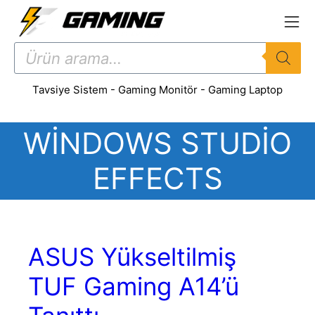
İçeriğe
atla
Products
search
Tavsiye Sistem
-
Gaming Monitör
-
Gaming Laptop
WINDOWS STUDIO
EFFECTS
ASUS Yükseltilmiş
TUF Gaming A14’ü