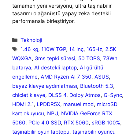
tamamen yeni versiyonu, ultra taşınabilir
tasarımı olağanüstü yapay zeka destekli
performansla birleştiriyor.
Kategoriler
Teknoloji
Etiketler
1.46 kg
,
110W TGP
,
14 inç
,
165Hz
,
2.5K
WQXGA
,
3ms tepki süresi
,
50 TOPS
,
73Wh
batarya
,
AI destekli laptop
,
AI gürültü
engelleme
,
AMD Ryzen AI 7 350
,
ASUS
,
beyaz klavye aydınlatması
,
Bluetooth 5.3
,
chiclet klavye
,
DLSS 4
,
Dolby Atmos
,
G-Sync
,
HDMI 2.1
,
LPDDR5X
,
manuel mod
,
microSD
kart okuyucu
,
NPU
,
NVIDIA GeForce RTX
5060
,
PCIe 4.0 SSD
,
RTX 5060
,
sRGB 100%
,
taşınabilir oyun laptopu
,
taşınabilir oyuncu