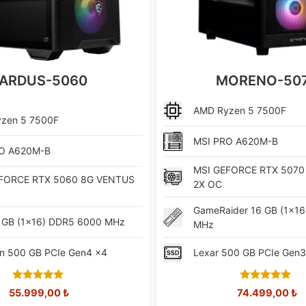
ARDUS-5060
MORENO-50
AMD
Ryzen 5 7500F
yzen 5 7500F
MSI
PRO A620M-B
O A620M-B
MSI
GEFORCE RTX 5070
FORCE RTX 5060 8G VENTUS
2X OC
GameRaider
16 GB (1x1
 GB (1x16) DDR5 6000 MHz
MHz
n
500 GB PCIe Gen4 x4
Lexar
500 GB PCIe Gen3
5.00
5.00
Orijinal
Şu
Orijinal
Ş
55.999,00
₺
74.499,00
₺
out of 5
out of 5