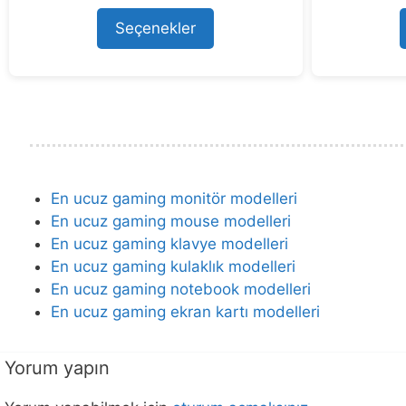
fiyat:
andaki
u
58.450,11 ₺.
fiyat:
t
Seçenekler
47.998,99 ₺.
o
f
5
En ucuz gaming monitör modelleri
En ucuz gaming mouse modelleri
En ucuz gaming klavye modelleri
En ucuz gaming kulaklık modelleri
En ucuz gaming notebook modelleri
En ucuz gaming ekran kartı modelleri
Yorum yapın