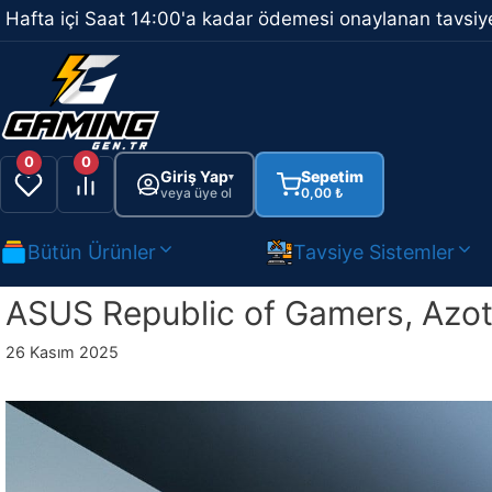
İçeriğe
Hafta içi Saat 14:00'a kadar ödemesi onaylanan tavsiye
atla
0
0
Giriş Yap
Sepetim
▾
veya üye ol
0,00
₺
Bütün Ürünler
Tavsiye Sistemler
ASUS Republic of Gamers, Azot
26 Kasım 2025