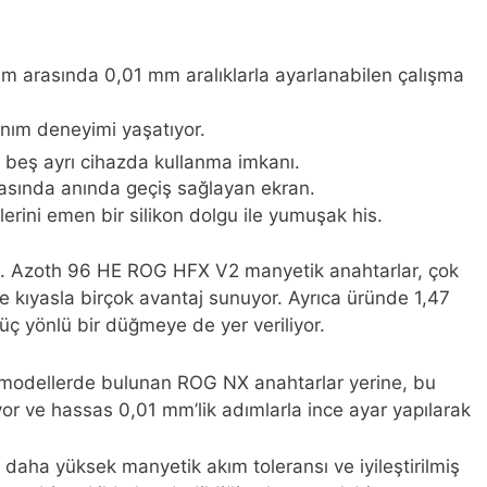
mm arasında 0,01 mm aralıklarla ayarlanabilen çalışma
lanım deneyimi yaşatıyor.
 beş ayrı cihazda kullanma imkanı.
arasında anında geçiş sağlayan ekran.
erini emen bir silikon dolgu ile yumuşak his.
u. Azoth 96 HE ROG HFX V2 manyetik anahtarlar, çok
e kıyasla birçok avantaj sunuyor. Ayrıca üründe 1,47
 üç yönlü bir düğmeye de yer veriliyor.
er modellerde bulunan ROG NX anahtarlar yerine, bu
yor ve hassas 0,01 mm’lik adımlarla ince ayar yapılarak
daha yüksek manyetik akım toleransı ve iyileştirilmiş