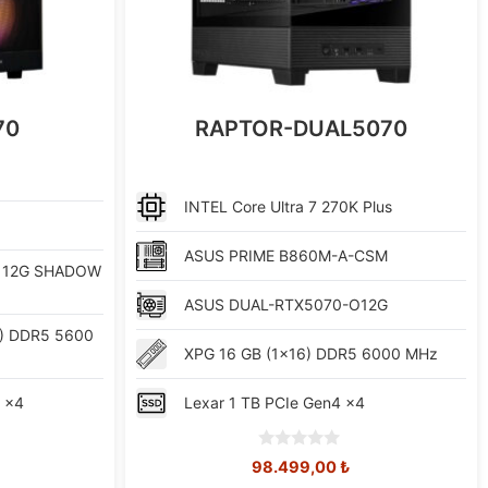
70
RAPTOR-DUAL5070
INTEL
Core Ultra 7 270K Plus
ASUS
PRIME B860M-A-CSM
 12G SHADOW
ASUS
DUAL-RTX5070-O12G
6) DDR5 5600
XPG
16 GB (1x16) DDR5 6000 MHz
 x4
Lexar
1 TB PCIe Gen4 x4
0
u
Orijinal
Şu
98.499,00
₺
o