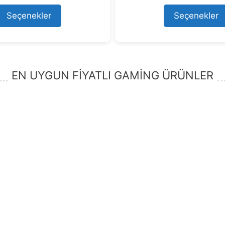
fiyat:
andaki
fiyat:
a
61.595,93 ₺.
fiyat:
80.291,15 ₺.
fi
Seçenekler
Seçenekler
55.999,00 ₺.
7
EN UYGUN FİYATLI GAMİNG ÜRÜNLER