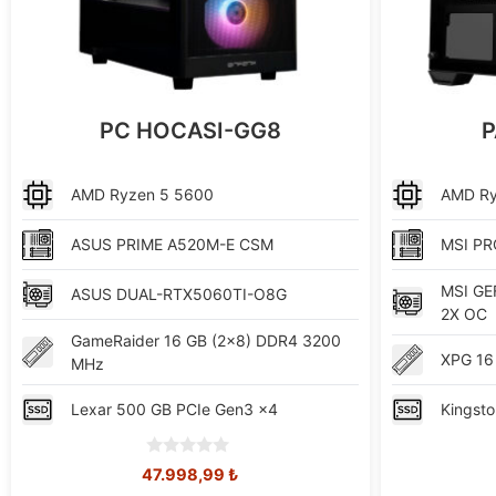
PC HOCASI-GG8
P
AMD
Ryzen 5 5600
AMD
R
ASUS
PRIME A520M-E CSM
MSI
PR
MSI
GE
ASUS
DUAL-RTX5060TI-O8G
2X OC
GameRaider
16 GB (2x8) DDR4 3200
XPG
16
MHz
Lexar
500 GB PCIe Gen3 x4
Kingsto
0
Orijinal
Şu
47.998,99
₺
o