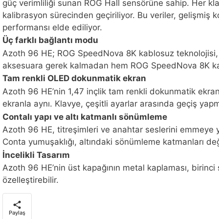
güç verimliliği sunan ROG Hall sensörüne sahip. Her kla
kalibrasyon sürecinden geçiriliyor. Bu veriler, gelişmiş k
performansı elde ediliyor.
Üç farklı bağlantı modu
Azoth 96 HE; ROG SpeedNova 8K kablosuz teknolojisi, ka
aksesuara gerek kalmadan hem ROG SpeedNova 8K kab
Tam renkli OLED dokunmatik ekran
Azoth 96 HE’nin 1,47 inçlik tam renkli dokunmatik ekra
ekranla aynı. Klavye, çeşitli ayarlar arasında geçiş yapm
Contalı yapı ve altı katmanlı sönümleme
Azoth 96 HE, titreşimleri ve anahtar seslerini emmeye 
Conta yumuşaklığı, altındaki sönümleme katmanları değiş
İncelikli Tasarım
Azoth 96 HE’nin üst kapağının metal kaplaması, birinci
özelleştirebilir.
Paylaş