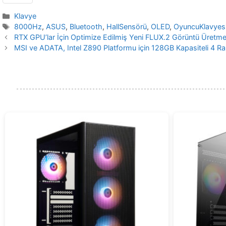
Kategoriler
Klavye
Etiketler
8000Hz
,
ASUS
,
Bluetooth
,
HallSensörü
,
OLED
,
OyuncuKlavyes
RTX GPU’lar İçin Optimize Edilmiş Yeni FLUX.2 Görüntü Üretme
MSI ve ADATA, Intel Z890 Platformu için 128GB Kapasiteli 4 Rank