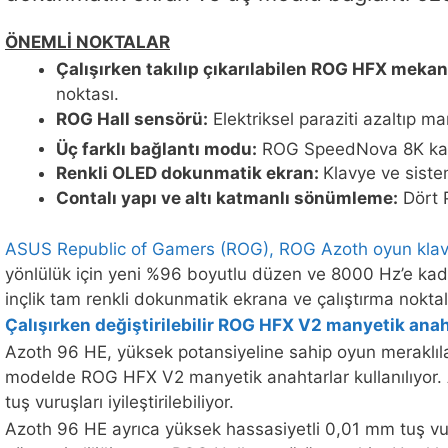
ÖNEMLİ NOKTALAR
Çalışırken takılıp çıkarılabilen ROG HFX mekan
noktası.
ROG Hall sensörü:
Elektriksel paraziti azaltıp m
Üç farklı bağlantı modu:
ROG SpeedNova 8K kabl
Renkli OLED dokunmatik ekran:
Klavye ve siste
Contalı yapı ve altı katmanlı sönümleme:
Dört P
ASUS Republic of Gamers (ROG), ROG Azoth oyun klavye
yönlülük için yeni %96 boyutlu düzen ve 8000 Hz’e kada
inçlik tam renkli dokunmatik ekrana ve çalıştırma noktal
Çalışırken değiştirilebilir ROG HFX V2 manyetik ana
Azoth 96 HE, yüksek potansiyeline sahip oyun meraklıla
modelde ROG HFX V2 manyetik anahtarlar kullanılıyor.
tuş vuruşları iyileştirilebiliyor.
Azoth 96 HE ayrıca yüksek hassasiyetli 0,01 mm tuş vur