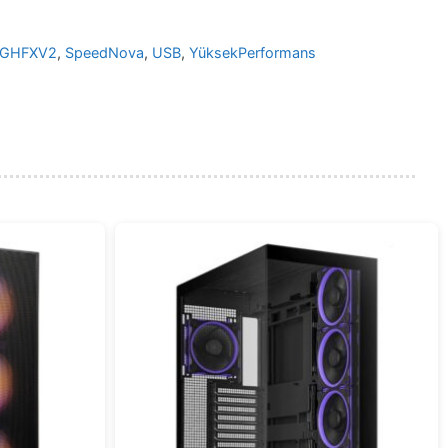
GHFXV2
,
SpeedNova
,
USB
,
YüksekPerformans