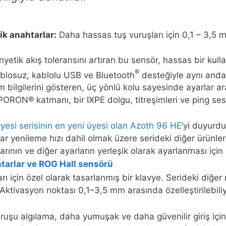
ik anahtarlar:
Daha hassas tuş vuruşları için 0,1 – 3,5 
anyetik akış toleransını artıran bu sensör, hassas bir kul
®
osuz, kablolu USB ve Bluetooth
desteğiyle aynı anda
m bilgilerini gösteren, üç yönlü kolu sayesinde ayarlar 
ORON® katmanı, bir IXPE dolgu, titreşimleri ve ping sesl
si serisinin en yeni üyesi olan
Azoth 96 HE
‘yi duyurd
r yenileme hızı dahil olmak üzere serideki diğer ürünler
arının ve diğer ayarların yerleşik olarak ayarlanması için
htarlar ve ROG Hall sensörü
rı için özel olarak tasarlanmış bir klavye. Serideki diğ
Aktivasyon noktası 0,1–3,5 mm arasında özelleştirilebili
uşu algılama, daha yumuşak ve daha güvenilir giriş için 