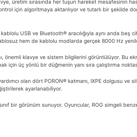
vye, üretim sırasında her tuşun hareket mesafesinin has
ontrol için algoritmaya aktarılıyor ve tutarlı bir şekilde 
blolu USB ve Bluetooth® aracılığıyla aynı anda beş ciha
losuz hem de kablolu modlarda gerçek 8000 Hz yenile
nı, önemli klavye ve sistem bilgilerini görüntülüyor. Bu
ak için üç yönlü bir düğmenin yanı sıra çalıştırma noktas
yardımcı olan dört PORON® katmanı, IXPE dolgusu ve sili
tirilerek ayarlanabiliyor.
 sınıf bir görünüm sunuyor. Oyuncular, ROG simgeli benze