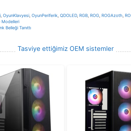
i
,
OyunKlavyesi
,
OyunPeriferik
,
QDOLED
,
RGB
,
ROG
,
ROGAzoth
,
RO
 Modelleri
 Belleği Tanıttı
Tasviye ettiğimiz OEM sistemler