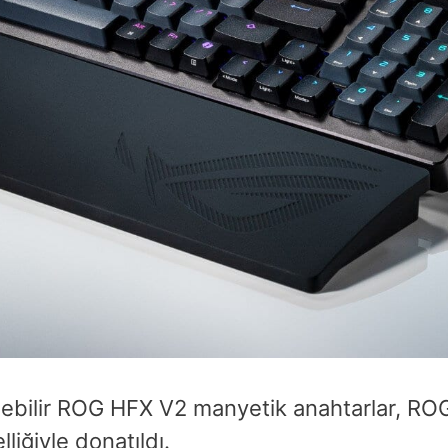
rilebilir ROG HFX V2 manyetik anahtarlar, R
iğiyle donatıldı.