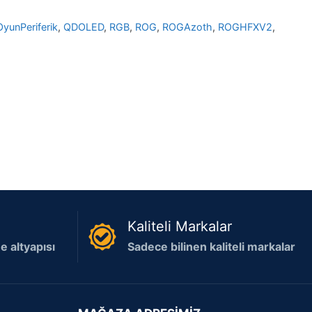
OyunPeriferik
,
QDOLED
,
RGB
,
ROG
,
ROGAzoth
,
ROGHFXV2
,
Kaliteli Markalar
 altyapısı
Sadece bilinen kaliteli markalar