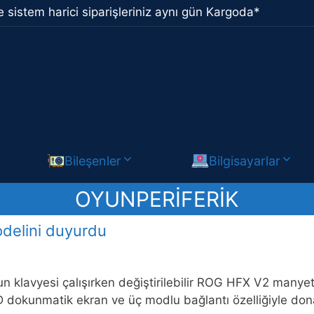
 sistem harici siparişleriniz aynı gün Kargoda*
Bileşenler
Bilgisayarlar
OYUNPERIFERIK
delini duyurdu
n klavyesi çalışırken değiştirilebilir ROG HFX V2 manyet
dokunmatik ekran ve üç modlu bağlantı özelliğiyle dona