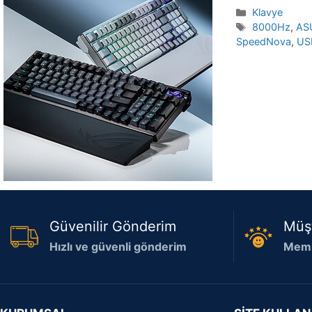
Kategoriler
Klavye
Etiketler
8000Hz
,
AS
SpeedNova
,
US
Güvenilir Gönderim
Müş
Hızlı ve güvenli gönderim
Memn