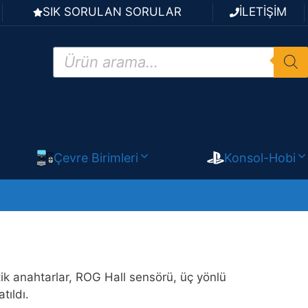
SIK SORULAN SORULAR
İLETİŞİM
Products
search
Çevre Birimleri
Konsol-Hobi
ik anahtarlar, ROG Hall sensörü, üç yönlü
tıldı.