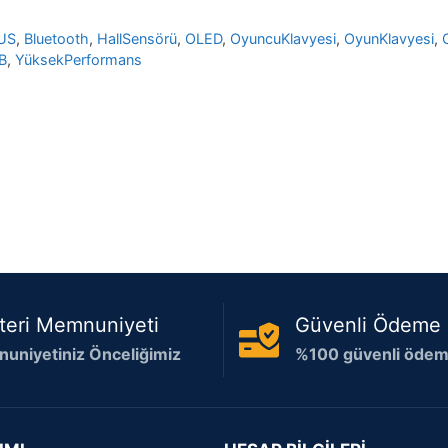
US
,
Bluetooth
,
HallSensörü
,
OLED
,
OyuncuKlavyesi
,
OyunKlavyesi
,
B
,
YüksekPerformans
teri Memnuniyeti
Güvenli Ödeme
uniyetiniz Önceliğimiz
%100 güvenli ödeme