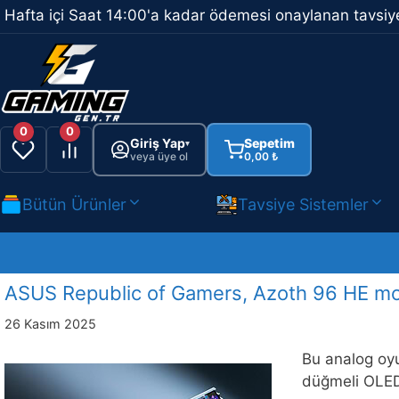
İçeriğe
Hafta içi Saat 14:00'a kadar ödemesi onaylanan tavsiye
atla
0
0
Giriş Yap
Sepetim
▾
veya üye ol
0,00
₺
Bütün Ürünler
Tavsiye Sistemler
ASUS Republic of Gamers, Azoth 96 HE mo
26 Kasım 2025
Bu analog oyu
düğmeli OLED 