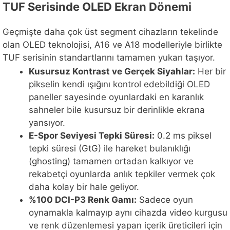
TUF Serisinde OLED Ekran Dönemi
Geçmişte daha çok üst segment cihazların tekelinde
olan OLED teknolojisi, A16 ve A18 modelleriyle birlikte
TUF serisinin standartlarını tamamen yukarı taşıyor.
Kusursuz Kontrast ve Gerçek Siyahlar:
Her bir
pikselin kendi ışığını kontrol edebildiği OLED
paneller sayesinde oyunlardaki en karanlık
sahneler bile kusursuz bir derinlikle ekrana
yansıyor.
E-Spor Seviyesi Tepki Süresi:
0.2 ms piksel
tepki süresi (GtG) ile hareket bulanıklığı
(ghosting) tamamen ortadan kalkıyor ve
rekabetçi oyunlarda anlık tepkiler vermek çok
daha kolay bir hale geliyor.
%100 DCI-P3 Renk Gamı:
Sadece oyun
oynamakla kalmayıp aynı cihazda video kurgusu
ve renk düzenlemesi yapan içerik üreticileri için