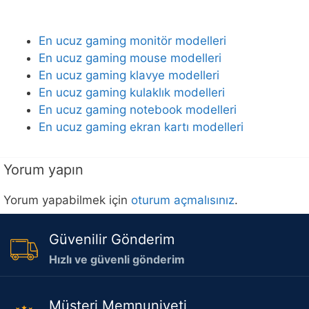
En ucuz gaming monitör modelleri
En ucuz gaming mouse modelleri
En ucuz gaming klavye modelleri
En ucuz gaming kulaklık modelleri
En ucuz gaming notebook modelleri
En ucuz gaming ekran kartı modelleri
Yorum yapın
Yorum yapabilmek için
oturum açmalısınız
.
Güvenilir Gönderim
Hızlı ve güvenli gönderim
Müşteri Memnuniyeti