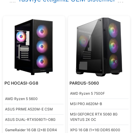
PC HOCASI-GG8
PARDUS-5060
AMD
Ryzen 5 7500F
AMD
Ryzen 5 5600
MSI
PRO A620M-B
ASUS
PRIME A520M-E CSM
MSI
GEFORCE RTX 5060 8G
ASUS
DUAL-RTX5060TI-O8G
VENTUS 2X OC
GameRaider
16 GB (2x8) DDR4
XPG
16 GB (1x16) DDR5 6000