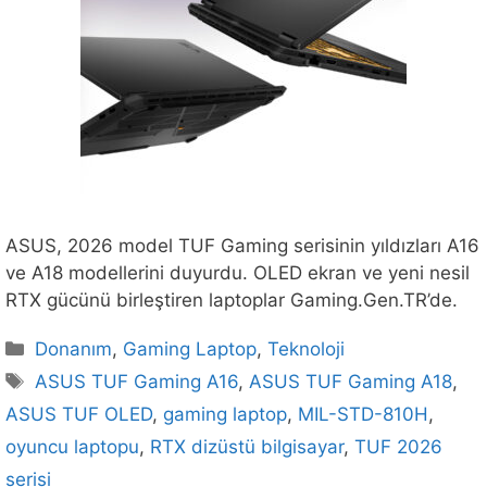
ASUS, 2026 model TUF Gaming serisinin yıldızları A16
ve A18 modellerini duyurdu. OLED ekran ve yeni nesil
RTX gücünü birleştiren laptoplar Gaming.Gen.TR’de.
Kategoriler
Donanım
,
Gaming Laptop
,
Teknoloji
Etiketler
ASUS TUF Gaming A16
,
ASUS TUF Gaming A18
,
ASUS TUF OLED
,
gaming laptop
,
MIL-STD-810H
,
oyuncu laptopu
,
RTX dizüstü bilgisayar
,
TUF 2026
serisi