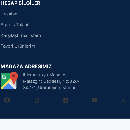
HESAP BİLGİLERİ
Hesabım
Sipariş Takibi
Karşılaştırma listem
Favori Ürünlerim
MAĞAZA ADRESİMİZ
Ihlamurkuyu Mahallesi
Malazgirt Caddesi, No:32/A
34771, Ümraniye / İstanbul
facebook
instagram
linkedin
youtube
X