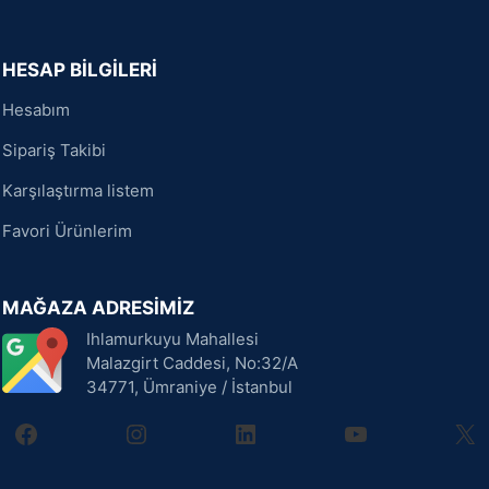
HESAP BİLGİLERİ
Hesabım
Sipariş Takibi
Karşılaştırma listem
Favori Ürünlerim
MAĞAZA ADRESİMİZ
Ihlamurkuyu Mahallesi
Malazgirt Caddesi, No:32/A
34771, Ümraniye / İstanbul
facebook
instagram
linkedin
youtube
X