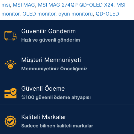
msi
,
MSI MAG
,
MSI MAG 274QP QD-OLED X24
,
MSI
monitör
,
OLED monitör
,
oyun monitörü
,
QD-OLED
Güvenilir Gönderim
Hızlı ve güvenli gönderim
Müşteri Memnuniyeti
Memnuniyetiniz Önceliğimiz
Güvenli Ödeme
%100 güvenli ödeme altyapısı
Kaliteli Markalar
Sadece bilinen kaliteli markalar