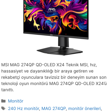
MSI MAG 274QP QD-OLED X24 Teknik MSI, hız,
hassasiyet ve dayanıklılığı bir araya getiren ve
rekabetçi oyunculara tavizsiz bir deneyim sunan son
teknoloji oyun monitörü MAG 274QP QD-OLED X24’ü
tanıttı.
Kategoriler
Monitör
Etiketler
240 Hz monitör
,
MAG 274QP
,
monitör önerileri
,