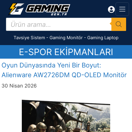
İçeriğe
atla
Products
search
Tavsiye Sistem
-
Gaming Monitör
-
Gaming Laptop
E-SPOR EKIPMANLARI
Oyun Dünyasında Yeni Bir Boyut:
Alienware AW2726DM QD-OLED Monitör
30 Nisan 2026