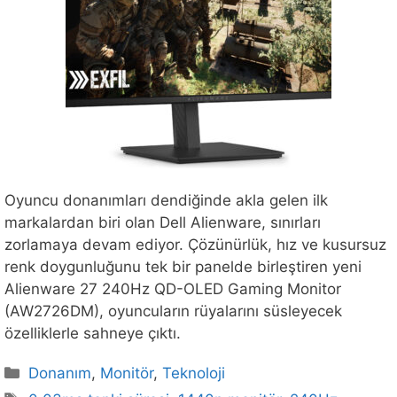
Oyuncu donanımları dendiğinde akla gelen ilk
markalardan biri olan Dell Alienware, sınırları
zorlamaya devam ediyor. Çözünürlük, hız ve kusursuz
renk doygunluğunu tek bir panelde birleştiren yeni
Alienware 27 240Hz QD-OLED Gaming Monitor
(AW2726DM), oyuncuların rüyalarını süsleyecek
özelliklerle sahneye çıktı.
Kategoriler
Donanım
,
Monitör
,
Teknoloji
Etiketler