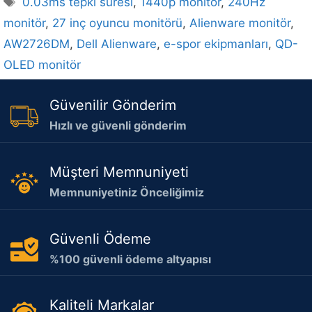
0.03ms tepki süresi
,
1440p monitör
,
240Hz
monitör
,
27 inç oyuncu monitörü
,
Alienware monitör
,
AW2726DM
,
Dell Alienware
,
e-spor ekipmanları
,
QD-
OLED monitör
Güvenilir Gönderim
Hızlı ve güvenli gönderim
Müşteri Memnuniyeti
Memnuniyetiniz Önceliğimiz
Güvenli Ödeme
%100 güvenli ödeme altyapısı
Kaliteli Markalar