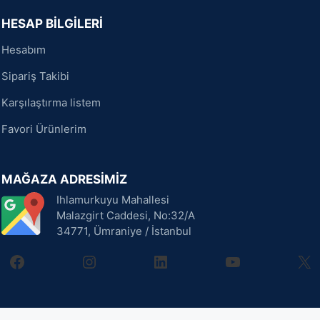
HESAP BİLGİLERİ
Hesabım
Sipariş Takibi
Karşılaştırma listem
Favori Ürünlerim
MAĞAZA ADRESİMİZ
Ihlamurkuyu Mahallesi
Malazgirt Caddesi, No:32/A
34771, Ümraniye / İstanbul
facebook
instagram
linkedin
youtube
X