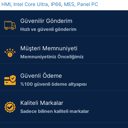
HMI
,
Intel Core Ultra
,
IP66
,
MES
,
Panel PC
Güvenilir Gönderim
Hızlı ve güvenli gönderim
Müşteri Memnuniyeti
Memnuniyetiniz Önceliğimiz
Güvenli Ödeme
%100 güvenli ödeme altyapısı
Kaliteli Markalar
Sadece bilinen kaliteli markalar