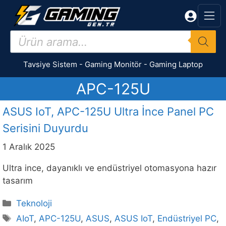
İçeriğe
atla
Products
search
Tavsiye Sistem
-
Gaming Monitör
-
Gaming Laptop
APC-125U
ASUS IoT, APC-125U Ultra İnce Panel PC
Serisini Duyurdu
1 Aralık 2025
Ultra ince, dayanıklı ve endüstriyel otomasyona hazır
tasarım
Kategoriler
Teknoloji
Etiketler
AIoT
,
APC-125U
,
ASUS
,
ASUS IoT
,
Endüstriyel PC
,