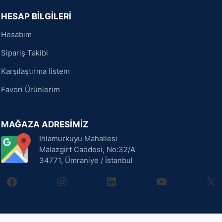
HESAP BİLGİLERİ
Hesabım
Sipariş Takibi
Karşılaştırma listem
Favori Ürünlerim
MAĞAZA ADRESİMİZ
Ihlamurkuyu Mahallesi
Malazgirt Caddesi, No:32/A
34771, Ümraniye / İstanbul
facebook
instagram
linkedin
youtube
X