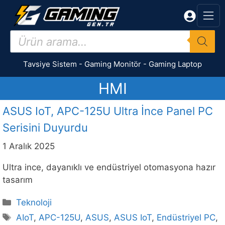
İçeriğe
atla
Products
search
Tavsiye Sistem
-
Gaming Monitör
-
Gaming Laptop
HMI
ASUS IoT, APC-125U Ultra İnce Panel PC
Serisini Duyurdu
1 Aralık 2025
Ultra ince, dayanıklı ve endüstriyel otomasyona hazır
tasarım
Kategoriler
Teknoloji
Etiketler
AIoT
,
APC-125U
,
ASUS
,
ASUS IoT
,
Endüstriyel PC
,