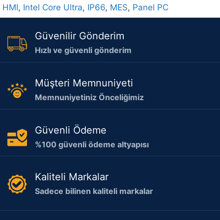
HMI
,
Intel Core Ultra
,
IP66
,
MES
,
Panel PC
Güvenilir Gönderim
Hızlı ve güvenli gönderim
Müşteri Memnuniyeti
Memnuniyetiniz Önceliğimiz
Güvenli Ödeme
%100 güvenli ödeme altyapısı
Kaliteli Markalar
Sadece bilinen kaliteli markalar