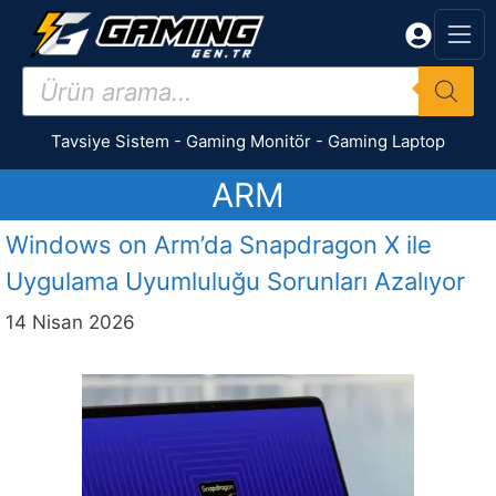
İçeriğe
atla
Products
search
Tavsiye Sistem
-
Gaming Monitör
-
Gaming Laptop
ARM
Windows on Arm’da Snapdragon X ile
Uygulama Uyumluluğu Sorunları Azalıyor
14 Nisan 2026