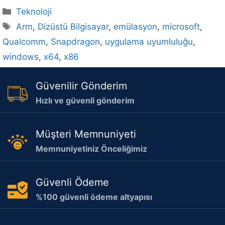
Kategoriler
Teknoloji
Etiketler
Arm
,
Dizüstü Bilgisayar
,
emülasyon
,
microsoft
,
Qualcomm
,
Snapdragon
,
uygulama uyumluluğu
,
windows
,
x64
,
x86
Güvenilir Gönderim
Hızlı ve güvenli gönderim
Müşteri Memnuniyeti
Memnuniyetiniz Önceliğimiz
Güvenli Ödeme
%100 güvenli ödeme altyapısı