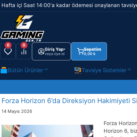
İçeriğe
Hafta içi Saat 14:00'a kadar ödemesi onaylanan tavsiye
atla
0
0
Giriş Yap
Sepetim
▾
veya üye ol
0,00
₺
Bütün Ürünler
Tavsiye Sistemler
Forza Horizon 6’da Direksiyon Hakimiyeti Si
14 Mayıs 2026
Forza Horizon
Horizon 6, bi