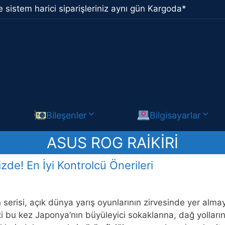
 sistem harici siparişleriniz aynı gün Kargoda*
Bileşenler
Bilgisayarlar
ASUS ROG RAIKIRI
zde! En İyi Kontrolcü Önerileri
 serisi, açık dünya yarış oyunlarının zirvesinde yer al
zi bu kez Japonya’nın büyüleyici sokaklarına, dağ yolları