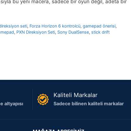
tasıyla bu yeni macera, sadece bir oyun değil, adeta bir
ireksiyon seti
,
Forza Horizon 6 kontrolcü
,
gamepad önerisi
,
amepad
,
PXN Direksiyon Seti
,
Sony DualSense
,
stick drift
Kaliteli Markalar
 altyapısı
Sadece bilinen kaliteli markalar