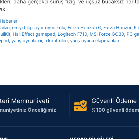
ikleri, daha gerçekçi sürüş fiziği ve uçsuz bucaksız hari
ak.
Haberleri
ikiri
,
en iyi bilgisayar oyun kolu
,
Forza Horizon 6
,
Forza Horizon 6 d
uliKit
,
Hall Effect gamepad
,
Logitech F710
,
MSI Force GC30
,
PC g
epad
,
yarış oyunları için kontrolcü
,
yarış oyunu ekipmanları
teri Memnuniyeti
Güvenli Ödeme
uniyetiniz Önceliğimiz
%100 güvenli ödeme