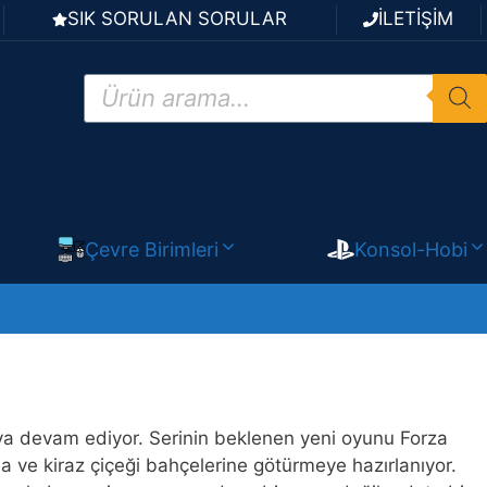
SIK SORULAN SORULAR
İLETİŞİM
Products
search
Çevre Birimleri
Konsol-Hobi
maya devam ediyor. Serinin beklenen yeni oyunu Forza
na ve kiraz çiçeği bahçelerine götürmeye hazırlanıyor.