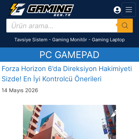
İçeriğe
atla
Products
search
Tavsiye Sistem
-
Gaming Monitör
-
Gaming Laptop
PC GAMEPAD
Forza Horizon 6’da Direksiyon Hakimiyeti
Sizde! En İyi Kontrolcü Önerileri
14 Mayıs 2026