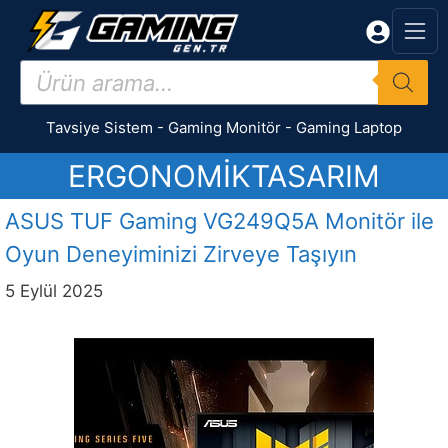
İçeriğe
atla
Products
search
Tavsiye Sistem
-
Gaming Monitör
-
Gaming Laptop
ERGONOMIKTASARIM
ASUS TUF Gaming VG249Q5A Monitör ile
Oyun Deneyiminizi Zirveye Taşıyın
5 Eylül 2025