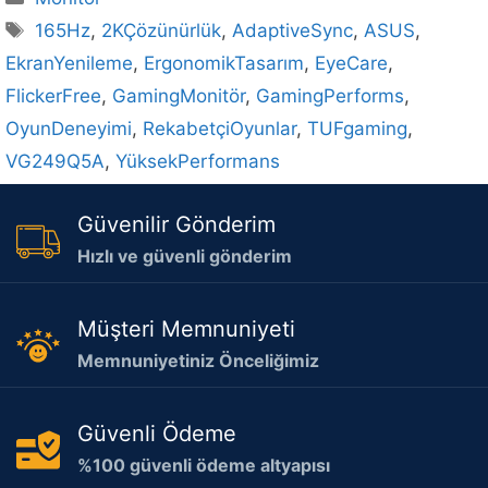
Etiketler
165Hz
,
2KÇözünürlük
,
AdaptiveSync
,
ASUS
,
EkranYenileme
,
ErgonomikTasarım
,
EyeCare
,
FlickerFree
,
GamingMonitör
,
GamingPerforms
,
OyunDeneyimi
,
RekabetçiOyunlar
,
TUFgaming
,
VG249Q5A
,
YüksekPerformans
Güvenilir Gönderim
Hızlı ve güvenli gönderim
Müşteri Memnuniyeti
Memnuniyetiniz Önceliğimiz
Güvenli Ödeme
%100 güvenli ödeme altyapısı