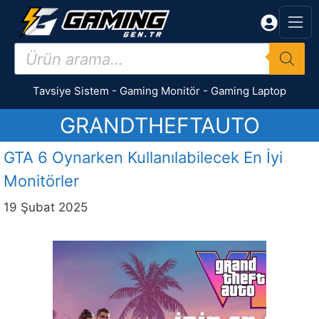
İçeriğe
atla
Products
search
Tavsiye Sistem
-
Gaming Monitör
-
Gaming Laptop
GRANDTHEFTAUTO
GTA 6 Oynarken Kullanılabilecek En İyi
Monitörler
19 Şubat 2025