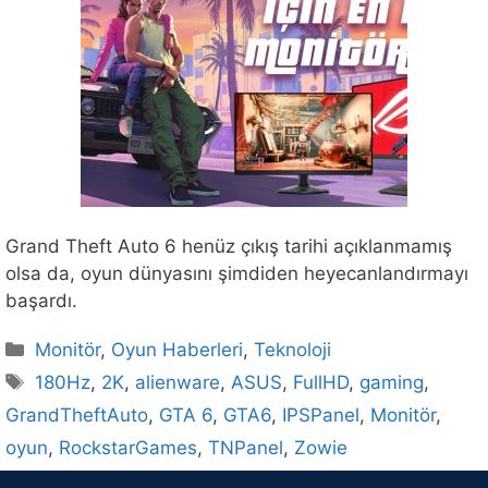
Grand Theft Auto 6 henüz çıkış tarihi açıklanmamış
olsa da, oyun dünyasını şimdiden heyecanlandırmayı
başardı.
Kategoriler
Monitör
,
Oyun Haberleri
,
Teknoloji
Etiketler
180Hz
,
2K
,
alienware
,
ASUS
,
FullHD
,
gaming
,
GrandTheftAuto
,
GTA 6
,
GTA6
,
IPSPanel
,
Monitör
,
oyun
,
RockstarGames
,
TNPanel
,
Zowie