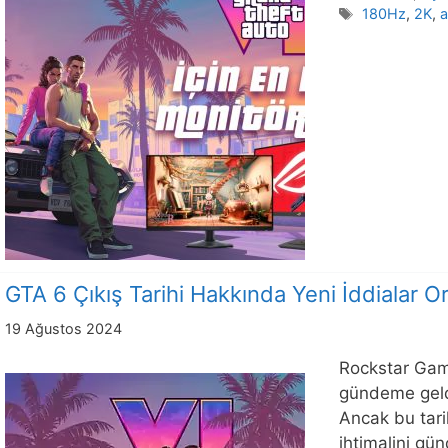
Etiketler
180Hz
,
2K
,
a
GTA 6 Çıkış Tarihi Hakkında Yeni İddialar Or
19 Ağustos 2024
Rockstar Game
gündeme geldi
Ancak bu tarih
ihtimalini gü