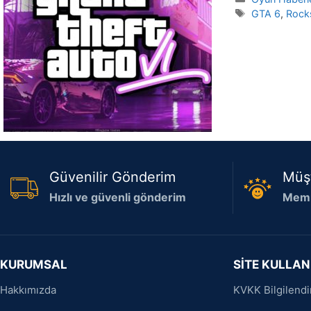
Etiketler
GTA 6
,
Rock
Güvenilir Gönderim
Müş
Hızlı ve güvenli gönderim
Memn
KURUMSAL
SİTE KULLAN
Hakkımızda
KVKK Bilgilend