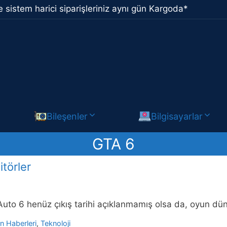
 sistem harici siparişleriniz aynı gün Kargoda*
Bileşenler
Bilgisayarlar
GTA 6
törler
uto 6 henüz çıkış tarihi açıklanmamış olsa da, oyun dü
n Haberleri
,
Teknoloji