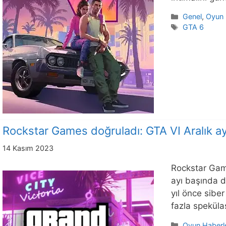
Kategoriler
Genel
,
Oyun 
Etiketler
GTA 6
Rockstar Games doğruladı: GTA VI Aralık a
14 Kasım 2023
Rockstar Game
ayı başında d
yıl önce siber
fazla speküla
Kategoriler
Oyun Haberle