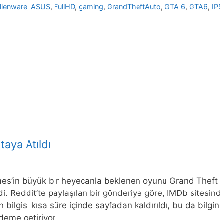
lienware
,
ASUS
,
FullHD
,
gaming
,
GrandTheftAuto
,
GTA 6
,
GTA6
,
IP
taya Atıldı
s’in büyük bir heyecanla beklenen oyunu Grand Theft Auto
. Reddit’te paylaşılan bir gönderiye göre, IMDb sitesinde
 bilgisi kısa süre içinde sayfadan kaldırıldı, bu da bilgin
ndeme getiriyor.