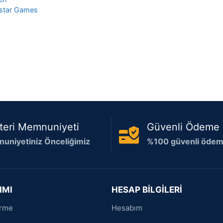
star Games
teri Memnuniyeti
Güvenli Ödeme
uniyetiniz Önceliğimiz
%100 güvenli ödeme
IMI
HESAP BİLGİLERİ
irme
Hesabım