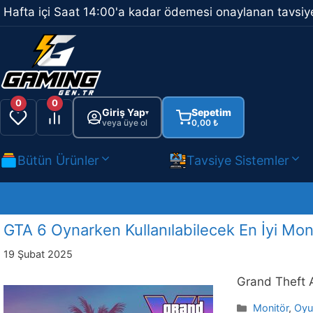
İçeriğe
Hafta içi Saat 14:00'a kadar ödemesi onaylanan tavsiye
atla
0
0
Giriş Yap
Sepetim
▾
veya üye ol
0,00
₺
Bütün Ürünler
Tavsiye Sistemler
GTA 6 Oynarken Kullanılabilecek En İyi Moni
19 Şubat 2025
Grand Theft A
Kategoriler
Monitör
,
Oyu