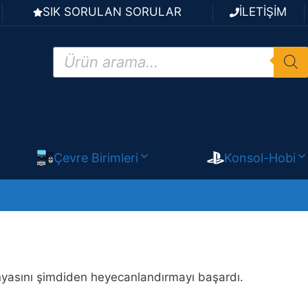
SIK SORULAN SORULAR
İLETİŞİM
Products
search
Çevre Birimleri
Konsol-Hobi
nyasını şimdiden heyecanlandırmayı başardı.