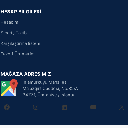
HESAP BİLGİLERİ
Hesabım
Sipariş Takibi
Karşılaştırma listem
Favori Ürünlerim
MAĞAZA ADRESİMİZ
Ihlamurkuyu Mahallesi
Malazgirt Caddesi, No:32/A
34771, Ümraniye / İstanbul
facebook
instagram
linkedin
youtube
X