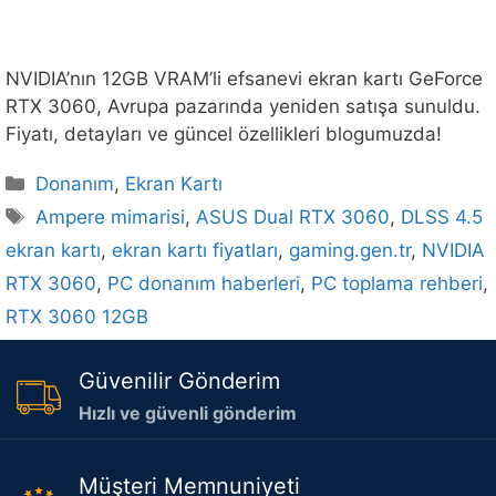
NVIDIA’nın 12GB VRAM’li efsanevi ekran kartı GeForce
RTX 3060, Avrupa pazarında yeniden satışa sunuldu.
Fiyatı, detayları ve güncel özellikleri blogumuzda!
Kategoriler
Donanım
,
Ekran Kartı
Etiketler
Ampere mimarisi
,
ASUS Dual RTX 3060
,
DLSS 4.5
ekran kartı
,
ekran kartı fiyatları
,
gaming.gen.tr
,
NVIDIA
RTX 3060
,
PC donanım haberleri
,
PC toplama rehberi
,
RTX 3060 12GB
Güvenilir Gönderim
Hızlı ve güvenli gönderim
Müşteri Memnuniyeti