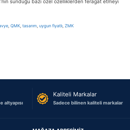
ra’nın sunduğu bazı özel özelliklerden feragat etmeyi
avye
,
QMK
,
tasarım
,
uygun fiyatlı
,
ZMK
Kaliteli Markalar
 altyapısı
Sadece bilinen kaliteli markalar