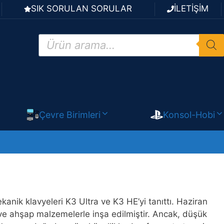
SIK SORULAN SORULAR
İLETİŞİM
Products
search
Çevre Birimleri
Konsol-Hobi
anik klavyeleri K3 Ultra ve K3 HE’yi tanıttı. Haziran
ve ahşap malzemelerle inşa edilmiştir. Ancak, düşük