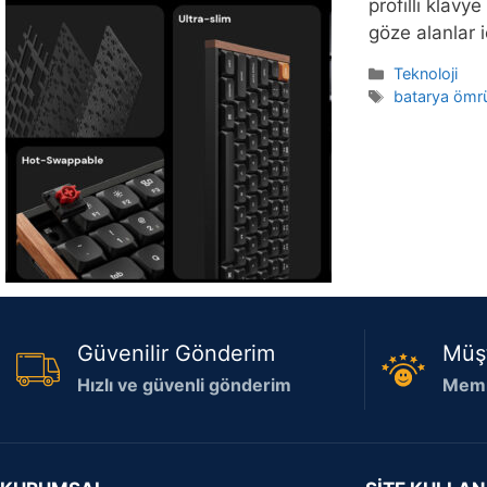
profilli klavy
göze alanlar
Kategoriler
Teknoloji
Etiketler
batarya ömr
Güvenilir Gönderim
Müş
Hızlı ve güvenli gönderim
Memn