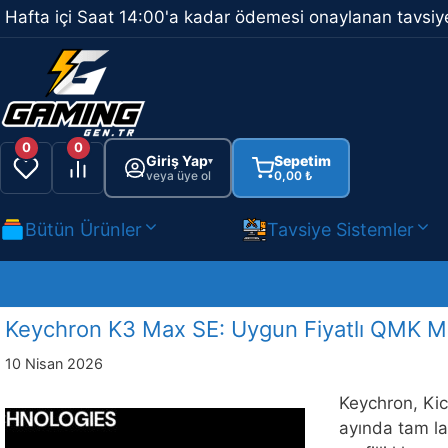
İçeriğe
Hafta içi Saat 14:00'a kadar ödemesi onaylanan tavsiye
atla
0
0
Giriş Yap
Sepetim
▾
veya üye ol
0,00
₺
Bütün Ürünler
Tavsiye Sistemler
Keychron K3 Max SE: Uygun Fiyatlı QMK M
10 Nisan 2026
Keychron, Kic
ayında tam la