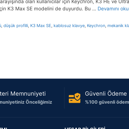
e arayışında olan kullanıcılar için Keychron, K3 HE ve Ult
 için K3 Max SE modelini de duyurdu. Bu …
Devamını oku
ü
,
düşük profilli
,
K3 Max SE
,
kablosuz klavye
,
Keychron
,
mekanik kl
teri Memnuniyeti
Güvenli Ödeme
uniyetiniz Önceliğimiz
%100 güvenli ödeme