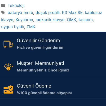
Kategoriler
Teknoloji
Etiketler
batarya ömrü
,
düşük profilli
,
K3 Max SE
,
kablosuz
klavye
,
Keychron
,
mekanik klavye
,
QMK
,
tasarım
,
uygun fiyatlı
,
ZMK
Güvenilir Gönderim
Hızlı ve güvenli gönderim
Müşteri Memnuniyeti
Memnuniyetiniz Önceliğimiz
Güvenli Ödeme
%100 güvenli ödeme altyapısı