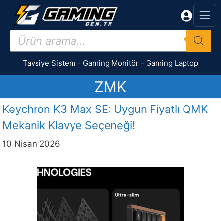
İçeriğe
atla
Products
search
Tavsiye Sistem
-
Gaming Monitör
-
Gaming Laptop
ZMK
Keychron K3 Max SE: Uygun Fiyatlı QMK
Mekanik Klavye Seçeneği!
10 Nisan 2026