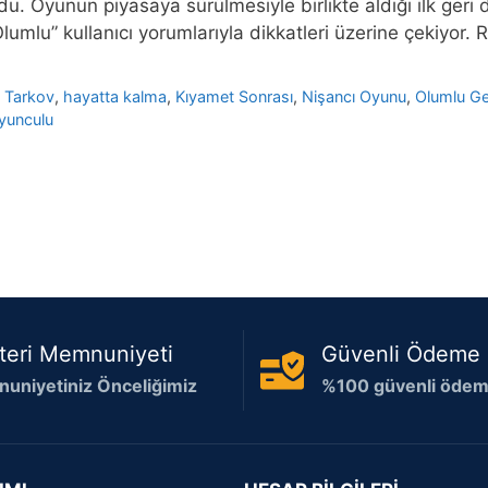
du. Oyunun piyasaya sürülmesiyle birlikte aldığı ilk ger
lumlu” kullanıcı yorumlarıyla dikkatleri üzerine çekiyor.
 Tarkov
,
hayatta kalma
,
Kıyamet Sonrası
,
Nişancı Oyunu
,
Olumlu Ge
yunculu
teri Memnuniyeti
Güvenli Ödeme
uniyetiniz Önceliğimiz
%100 güvenli ödeme