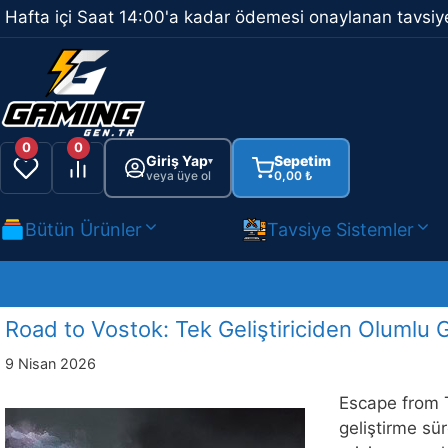
İçeriğe
Hafta içi Saat 14:00'a kadar ödemesi onaylanan tavsiye
atla
0
0
Giriş Yap
Sepetim
▾
veya üye ol
0,00
₺
Bütün Ürünler
Tavsiye Sistemler
Road to Vostok: Tek Geliştiriciden Olumlu
9 Nisan 2026
Escape from T
geliştirme sü