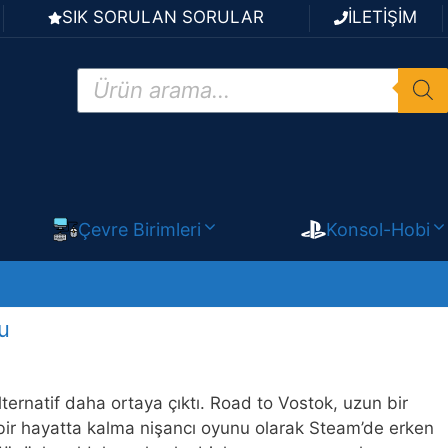
SIK SORULAN SORULAR
İLETİŞİM
Products
search
Çevre Birimleri
Konsol-Hobi
u
ternatif daha ortaya çıktı. Road to Vostok, uzun bir
ış bir hayatta kalma nişancı oyunu olarak Steam’de erken