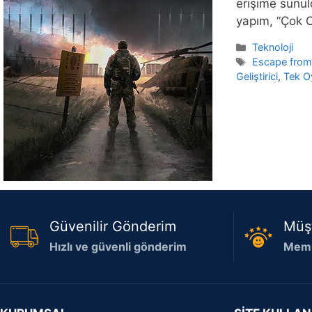
erişime sunul
yapım, “Çok O
Kategoriler
Teknoloji
Etiketler
Escape from
Geliştirici
,
Tek O
Güvenilir Gönderim
Müş
Hızlı ve güvenli gönderim
Memn