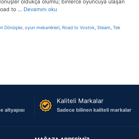
i dönüşler oldukça olumlu; binlerce oyuncuya ulaşan
 Road to …
Devamını oku
ri Dönüşler
,
oyun mekanikleri
,
Road to Vostok
,
Steam
,
Tek
Kaliteli Markalar
 altyapısı
Sadece bilinen kaliteli markalar