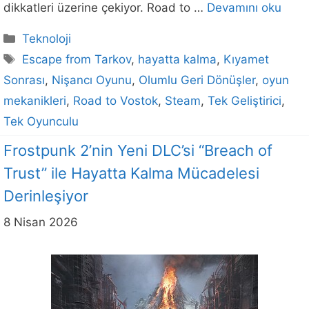
dikkatleri üzerine çekiyor. Road to …
Devamını oku
Kategoriler
Teknoloji
Etiketler
Escape from Tarkov
,
hayatta kalma
,
Kıyamet
Sonrası
,
Nişancı Oyunu
,
Olumlu Geri Dönüşler
,
oyun
mekanikleri
,
Road to Vostok
,
Steam
,
Tek Geliştirici
,
Tek Oyunculu
Frostpunk 2’nin Yeni DLC’si “Breach of
Trust” ile Hayatta Kalma Mücadelesi
Derinleşiyor
8 Nisan 2026