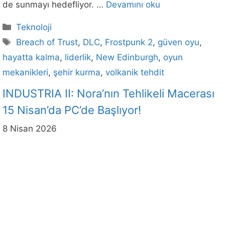
de sunmayı hedefliyor. …
Devamını oku
Kategoriler
Teknoloji
Etiketler
Breach of Trust
,
DLC
,
Frostpunk 2
,
güven oyu
,
hayatta kalma
,
liderlik
,
New Edinburgh
,
oyun
mekanikleri
,
şehir kurma
,
volkanik tehdit
INDUSTRIA II: Nora’nın Tehlikeli Macerası
15 Nisan’da PC’de Başlıyor!
8 Nisan 2026