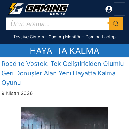
İçeriğe
atla
Products
search
Tavsiye Sistem
-
Gaming Monitör
-
Gaming Laptop
HAYATTA KALMA
Road to Vostok: Tek Geliştiriciden Olumlu
Geri Dönüşler Alan Yeni Hayatta Kalma
Oyunu
9 Nisan 2026