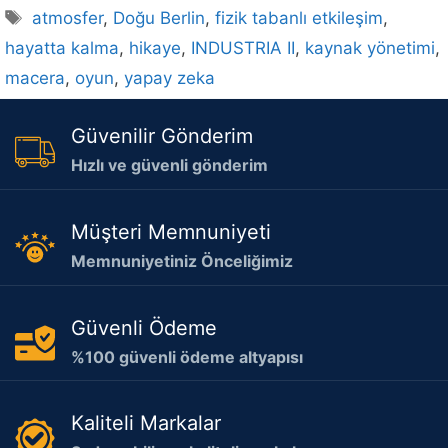
Etiketler
atmosfer
,
Doğu Berlin
,
fizik tabanlı etkileşim
,
hayatta kalma
,
hikaye
,
INDUSTRIA II
,
kaynak yönetimi
,
macera
,
oyun
,
yapay zeka
Güvenilir Gönderim
Hızlı ve güvenli gönderim
Müşteri Memnuniyeti
Memnuniyetiniz Önceliğimiz
Güvenli Ödeme
%100 güvenli ödeme altyapısı
Kaliteli Markalar