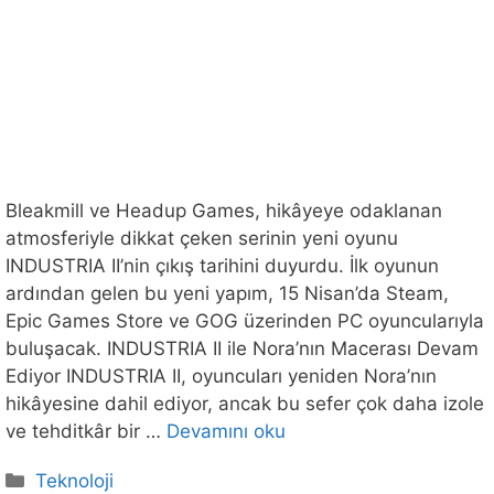
Bleakmill ve Headup Games, hikâyeye odaklanan
atmosferiyle dikkat çeken serinin yeni oyunu
INDUSTRIA II’nin çıkış tarihini duyurdu. İlk oyunun
ardından gelen bu yeni yapım, 15 Nisan’da Steam,
Epic Games Store ve GOG üzerinden PC oyuncularıyla
buluşacak. INDUSTRIA II ile Nora’nın Macerası Devam
Ediyor INDUSTRIA II, oyuncuları yeniden Nora’nın
hikâyesine dahil ediyor, ancak bu sefer çok daha izole
ve tehditkâr bir …
Devamını oku
Kategoriler
Teknoloji