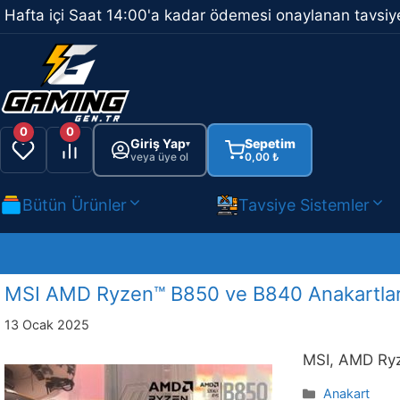
İçeriğe
Hafta içi Saat 14:00'a kadar ödemesi onaylanan tavsiye
atla
0
0
Giriş Yap
Sepetim
▾
veya üye ol
0,00
₺
Bütün Ürünler
Tavsiye Sistemler
MSI AMD Ryzen™ B850 ve B840 Anakartların
13 Ocak 2025
MSI, AMD Ryze
Kategoriler
Anakart