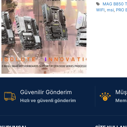
Etiketler
MAG B850 
WIFI
,
msi
,
PRO 
Güvenilir Gönderim
Müş
Hızlı ve güvenli gönderim
Memn