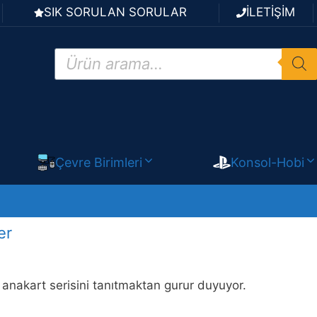
SIK SORULAN SORULAR
İLETİŞİM
Products
search
Çevre Birimleri
Konsol-Hobi
er
anakart serisini tanıtmaktan gurur duyuyor.