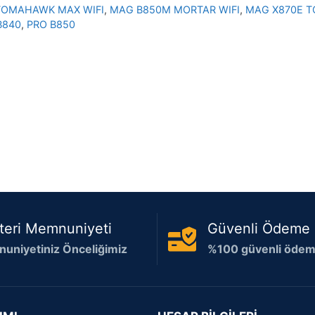
TOMAHAWK MAX WIFI
,
MAG B850M MORTAR WIFI
,
MAG X870E T
B840
,
PRO B850
teri Memnuniyeti
Güvenli Ödeme
uniyetiniz Önceliğimiz
%100 güvenli ödeme