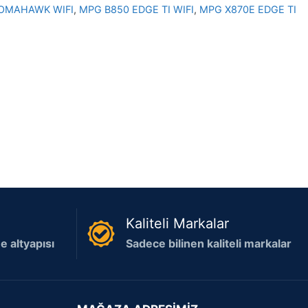
OMAHAWK WIFI
,
MPG B850 EDGE TI WIFI
,
MPG X870E EDGE TI
Kaliteli Markalar
 altyapısı
Sadece bilinen kaliteli markalar