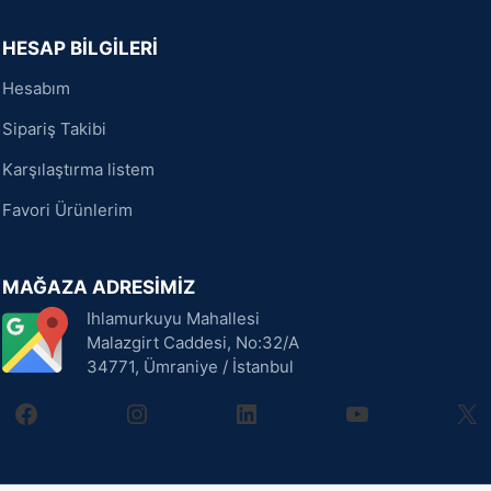
HESAP BİLGİLERİ
Hesabım
Sipariş Takibi
Karşılaştırma listem
Favori Ürünlerim
MAĞAZA ADRESİMİZ
Ihlamurkuyu Mahallesi
Malazgirt Caddesi, No:32/A
34771, Ümraniye / İstanbul
facebook
instagram
linkedin
youtube
X