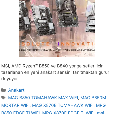
MSI, AMD Ryzen™ B850 ve B840 yonga setleri için
tasarlanan en yeni anakart serisini tanıtmaktan gurur
duyuyor.
Kategoriler
Anakart
Etiketler
MAG B850 TOMAHAWK MAX WIFI
,
MAG B850M
MORTAR WIFI
,
MAG X870E TOMAHAWK WIFI
,
MPG
B850 EDGE TI WIFI
,
MPG X870E EDGE TI WIFI
,
msi
,