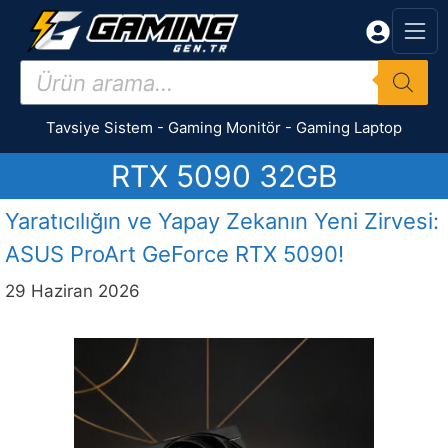
İçeriğe
atla
Products
search
Tavsiye Sistem
-
Gaming Monitör
-
Gaming Laptop
RTX 5090 32GB
Yaratıcılığın ve Yapay Zekanın Yeni Zirvesi:
ASUS ProArt GeForce RTX 5090!
29 Haziran 2026