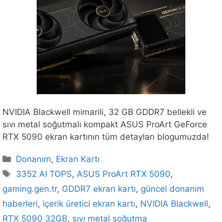
NVIDIA Blackwell mimarili, 32 GB GDDR7 bellekli ve
sıvı metal soğutmalı kompakt ASUS ProArt GeForce
RTX 5090 ekran kartının tüm detayları blogumuzda!
Kategoriler
Donanım
,
Ekran Kartı
Etiketler
3352 AI TOPS
,
ASUS ProArt RTX 5090
,
gaming.gen.tr
,
GDDR7 ekran kartı
,
güncel donanım
haberleri
,
içerik üretici ekran kartı
,
NVIDIA Blackwell
,
RTX 5090 32GB
,
sıvı metal soğutma