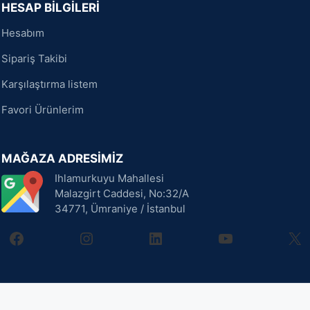
HESAP BİLGİLERİ
Hesabım
Sipariş Takibi
Karşılaştırma listem
Favori Ürünlerim
MAĞAZA ADRESİMİZ
Ihlamurkuyu Mahallesi
Malazgirt Caddesi, No:32/A
34771, Ümraniye / İstanbul
facebook
instagram
linkedin
youtube
X