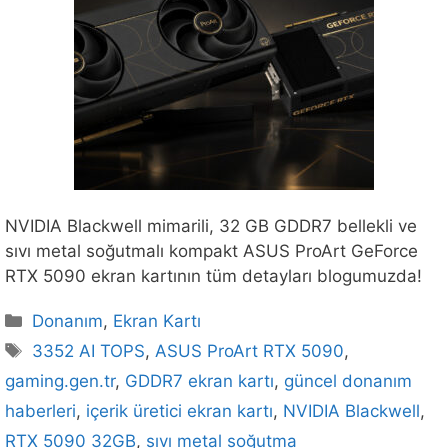
NVIDIA Blackwell mimarili, 32 GB GDDR7 bellekli ve
sıvı metal soğutmalı kompakt ASUS ProArt GeForce
RTX 5090 ekran kartının tüm detayları blogumuzda!
Kategoriler
Donanım
,
Ekran Kartı
Etiketler
3352 AI TOPS
,
ASUS ProArt RTX 5090
,
gaming.gen.tr
,
GDDR7 ekran kartı
,
güncel donanım
haberleri
,
içerik üretici ekran kartı
,
NVIDIA Blackwell
,
RTX 5090 32GB
,
sıvı metal soğutma