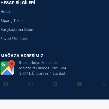
HESAP BİLGİLERİ
Hesabım
Sipariş Takibi
Karşılaştırma listem
Favori Ürünlerim
MAĞAZA ADRESİMİZ
Ihlamurkuyu Mahallesi
Malazgirt Caddesi, No:32/A
34771, Ümraniye / İstanbul
facebook
instagram
linkedin
youtube
X