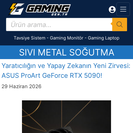
İçeriğe
atla
Products
search
Tavsiye Sistem
-
Gaming Monitör
-
Gaming Laptop
SIVI METAL SOĞUTMA
Yaratıcılığın ve Yapay Zekanın Yeni Zirvesi:
ASUS ProArt GeForce RTX 5090!
29 Haziran 2026