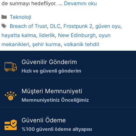
de sunmayı hedefliyor. …
Devamını oku
Kategoriler
Teknoloji
Etiketler
Breach of Trust
,
DLC
,
Frostpunk 2
,
güven oyu
,
hayatta kalma
,
liderlik
,
New Edinburgh
,
oyun
mekanikleri
,
şehir kurma
,
volkanik tehdit
Güvenilir Gönderim
Hızlı ve güvenli gönderim
Müşteri Memnuniyeti
Memnuniyetiniz Önceliğimiz
Güvenli Ödeme
%100 güvenli ödeme altyapısı