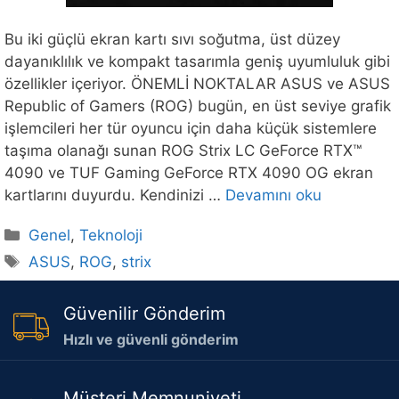
Bu iki güçlü ekran kartı sıvı soğutma, üst düzey
dayanıklılık ve kompakt tasarımla geniş uyumluluk gibi
özellikler içeriyor. ÖNEMLİ NOKTALAR ASUS ve ASUS
Republic of Gamers (ROG) bugün, en üst seviye grafik
işlemcileri her tür oyuncu için daha küçük sistemlere
taşıma olanağı sunan ROG Strix LC GeForce RTX™
4090 ve TUF Gaming GeForce RTX 4090 OG ekran
kartlarını duyurdu. Kendinizi …
Devamını oku
Kategoriler
Genel
,
Teknoloji
Etiketler
ASUS
,
ROG
,
strix
Güvenilir Gönderim
Hızlı ve güvenli gönderim
Müşteri Memnuniyeti