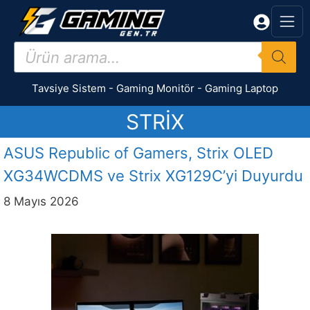
İçeriğe
atla
Products
search
Tavsiye Sistem
-
Gaming Monitör
-
Gaming Laptop
STRIX
ASUS Republic of Gamers, Strix OLED
XG34WCDMS ve Strix XG129C’yi Duyurdu
8 Mayıs 2026