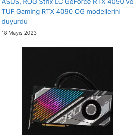
ASUS, ROG Strix LC GeForce RTX 4090 ve
TUF Gaming RTX 4090 OG modellerini
duyurdu
18 Mayıs 2023