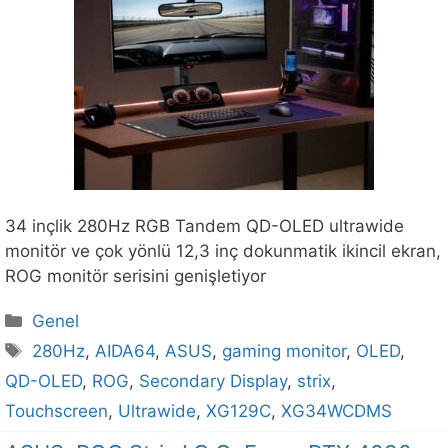
34 inçlik 280Hz RGB Tandem QD-OLED ultrawide
monitör ve çok yönlü 12,3 inç dokunmatik ikincil ekran,
ROG monitör serisini genişletiyor
Kategoriler
Genel
Etiketler
280Hz
,
AIDA64
,
ASUS
,
gaming monitor
,
OLED
,
QD-OLED
,
ROG
,
Secondary Display
,
strix
,
Touchscreen
,
Ultrawide
,
XG129C
,
XG34WCDMS