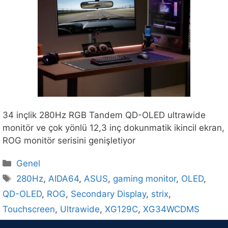
34 inçlik 280Hz RGB Tandem QD-OLED ultrawide
monitör ve çok yönlü 12,3 inç dokunmatik ikincil ekran,
ROG monitör serisini genişletiyor
Kategoriler
Genel
Etiketler
280Hz
,
AIDA64
,
ASUS
,
gaming monitor
,
OLED
,
QD-OLED
,
ROG
,
Secondary Display
,
strix
,
Touchscreen
,
Ultrawide
,
XG129C
,
XG34WCDMS