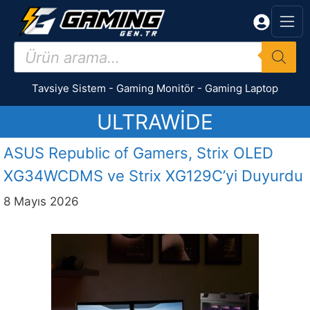
İçeriğe
atla
Products
search
Tavsiye Sistem
-
Gaming Monitör
-
Gaming Laptop
ULTRAWIDE
ASUS Republic of Gamers, Strix OLED
XG34WCDMS ve Strix XG129C’yi Duyurdu
8 Mayıs 2026