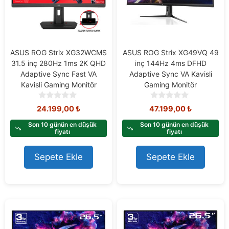
ASUS ROG Strix XG32WCMS
ASUS ROG Strix XG49VQ 49
31.5 inç 280Hz 1ms 2K QHD
inç 144Hz 4ms DFHD
Adaptive Sync Fast VA
Adaptive Sync VA Kavisli
Kavisli Gaming Monitör
Gaming Monitör
0
0
24.199,00
₺
47.199,00
₺
o
o
u
u
Son 10 günün en düşük
Son 10 günün en düşük
t
t
fiyatı
fiyatı
o
o
f
f
Sepete Ekle
Sepete Ekle
5
5