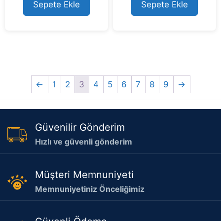
t
Sepete Ekle
Sepete Ekle
o
f
5
←
1
2
3
4
5
6
7
8
9
→
Güvenilir Gönderim
Hızlı ve güvenli gönderim
Müşteri Memnuniyeti
Memnuniyetiniz Önceliğimiz