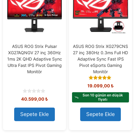
ASUS ROG Strix Pulsar
ASUS ROG Strix XG279CNS
XG27AQNGV 27 inç 360Hz
27 inç 380Hz 0.3ms Full HD
1ms 2K QHD Adaptive Sync
Adaptive Sync Fast IPS
Ultra Fast IPS Pivot Gaming
Pivot eSports Gaming
Monitör
Monitör
5.00
19.099,00
₺
out of 5
Son 10 günün en düşük
0
40.599,00
₺
fiyatı
o
u
t
Sepete Ekle
Sepete Ekle
o
f
5