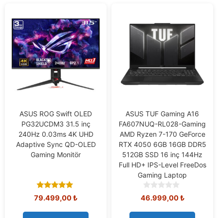
ASUS ROG Swift OLED
ASUS TUF Gaming A16
PG32UCDM3 31.5 inç
FA607NUQ-RL028-Gaming
240Hz 0.03ms 4K UHD
AMD Ryzen 7-170 GeForce
Adaptive Sync QD-OLED
RTX 4050 6GB 16GB DDR5
Gaming Monitör
512GB SSD 16 inç 144Hz
Full HD+ IPS-Level FreeDos
Gaming Laptop
5.00
0
79.499,00
₺
46.999,00
₺
out of 5
o
u