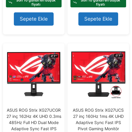
Son 10 günün en düşük
Son 10 günün en düşük
t
fiyatı
fiyatı
o
f
Sepete Ekle
Sepete Ekle
5
ASUS ROG Strix XG27UCGR
ASUS ROG Strix XG27UCS
27 inç 162Hz 4K UHD 0.3ms
27 inç 160Hz 1ms 4K UHD
485Hz Full HD Dual Mode
Adaptive Sync Fast IPS
Adaptive Sync Fast IPS
Pivot Gaming Monitör