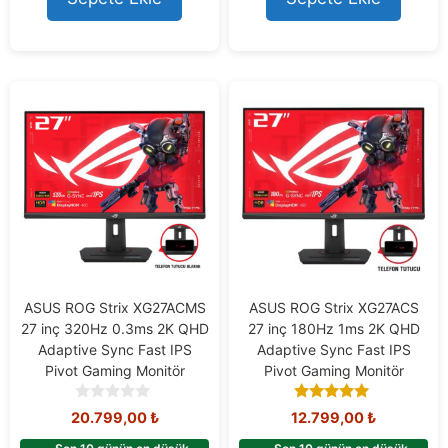
ASUS ROG Strix XG27ACMS
ASUS ROG Strix XG27ACS
27 inç 320Hz 0.3ms 2K QHD
27 inç 180Hz 1ms 2K QHD
Adaptive Sync Fast IPS
Adaptive Sync Fast IPS
Pivot Gaming Monitör
Pivot Gaming Monitör
0
4.93
20.799,00
₺
12.799,00
₺
o
out of 5
u