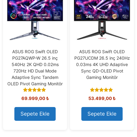
ASUS ROG Swift OLED
ASUS ROG Swift OLED
PG27AQWP-W 26.5 inç
PG27UCDM 26.5 inç 240Hz
540Hz 2K QHD 0.02ms
0.03ms 4K UHD Adaptive
720Hz HD Dual Mode
Sync QD-OLED Pivot
Adaptive Sync Tandem
Gaming Monitör
OLED Pivot Gaming Monitör
5.00
4.91
69.999,00
₺
53.499,00
₺
out of 5
out of 5
Sepete Ekle
Sepete Ekle