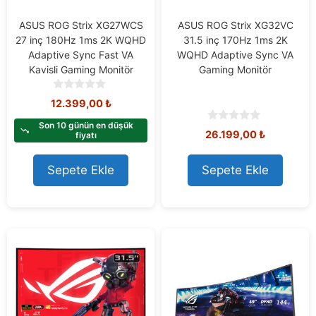
ASUS ROG Strix XG27WCS
ASUS ROG Strix XG32VC
27 inç 180Hz 1ms 2K WQHD
31.5 inç 170Hz 1ms 2K
Adaptive Sync Fast VA
WQHD Adaptive Sync VA
Kavisli Gaming Monitör
Gaming Monitör
0
12.399,00
₺
o
u
Son 10 günün en düşük
0
26.199,00
₺
t
fiyatı
o
o
u
f
t
Sepete Ekle
Sepete Ekle
5
o
f
5