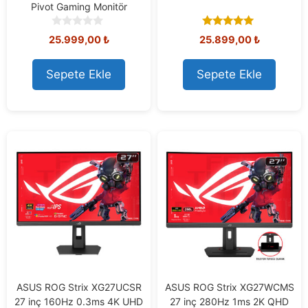
Pivot Gaming Monitör
0
5.00
25.999,00
₺
25.899,00
₺
o
out of 5
u
t
Sepete Ekle
Sepete Ekle
o
f
5
ASUS ROG Strix XG27UCSR
ASUS ROG Strix XG27WCMS
27 inç 160Hz 0.3ms 4K UHD
27 inç 280Hz 1ms 2K QHD