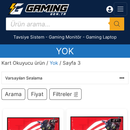
İçeriğe
atla
Products
search
Tavsiye Sistem
-
Gaming Monitör
-
Gaming Laptop
YOK
Kart Okuyucu ürün /
Yok
/ Sayfa 3
Arama
Fiyat
Filtreler