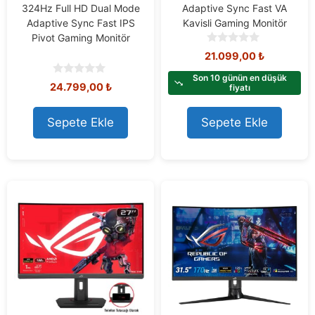
324Hz Full HD Dual Mode
Adaptive Sync Fast VA
Adaptive Sync Fast IPS
Kavisli Gaming Monitör
Pivot Gaming Monitör
0
21.099,00
₺
o
u
Son 10 günün en düşük
0
24.799,00
₺
t
fiyatı
o
o
u
f
t
Sepete Ekle
Sepete Ekle
5
o
f
5