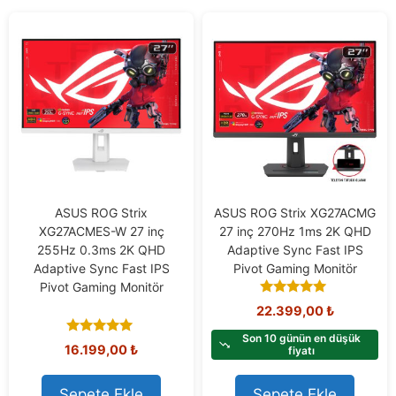
ASUS ROG Strix
ASUS ROG Strix XG27ACMG
XG27ACMES-W 27 inç
27 inç 270Hz 1ms 2K QHD
255Hz 0.3ms 2K QHD
Adaptive Sync Fast IPS
Adaptive Sync Fast IPS
Pivot Gaming Monitör
Pivot Gaming Monitör
5.00
22.399,00
₺
out of 5
Son 10 günün en düşük
5.00
16.199,00
₺
fiyatı
out of 5
Sepete Ekle
Sepete Ekle