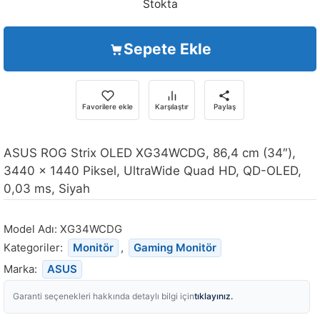
Stokta
Sepete Ekle
Favorilere ekle
Karşılaştır
Paylaş
ASUS ROG Strix OLED XG34WCDG, 86,4 cm (34″),
3440 x 1440 Piksel, UltraWide Quad HD, QD-OLED,
0,03 ms, Siyah
Model Adı:
XG34WCDG
Kategoriler:
Monitör
,
Gaming Monitör
Marka:
ASUS
tıklayınız.
Garanti seçenekleri hakkında detaylı bilgi için