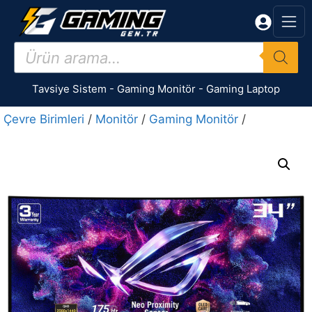
İçeriğe
atla
Products
search
Tavsiye Sistem
-
Gaming Monitör
-
Gaming Laptop
Çevre Birimleri
/
Monitör
/
Gaming Monitör
/