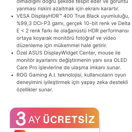
olmadığını doğru şekilde tespit eder ve görüntü
yanması riskini azaltmak için ekranı karartır.
VESA DisplayHDR™ 400 True Black uyumluluğu,
%99,3 DCI-P3 gamı, gerçek 10-bit renk ve Delta
E < 2 renk farkı ile olağanüstü HDR performansı
ortaya koyarak monitörü fotoğraf ve video
düzenleme için mükemmel hale getirir.
Özel ASUS DisplayWidget Center, mouse ile
monitör ayarlarını değiştirmenin yanı sıra OLED
Care Pro işlevlerine de ulaşma imkanı sunar.
ROG Gaming A.I. teknolojisi, kullanıcıların oyun
deneyimini iyileştirmek için yapay zeka destekli
özellikler sunar.