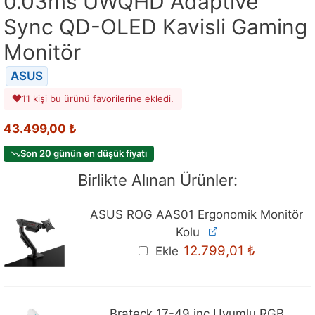
0.03ms UWQHD Adaptive
Sync QD-OLED Kavisli Gaming
Monitör
ASUS
11 kişi bu ürünü favorilerine ekledi.
43.499,00
₺
Son 20 günün en düşük fiyatı
Birlikte Alınan Ürünler:
ASUS ROG AAS01 Ergonomik Monitör
Kolu
12.799,01
₺
Ekle
Brateck 17-49 inç Uyumlu RGB