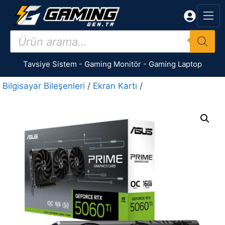
İçeriğe
atla
Products
search
Tavsiye Sistem
-
Gaming Monitör
-
Gaming Laptop
Bilgisayar Bileşenleri
/
Ekran Kartı
/