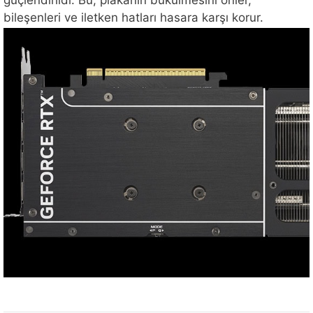
güçlendirildi. Bu, plakanın bükülmesini önler,
bileşenleri ve iletken hatları hasara karşı korur.