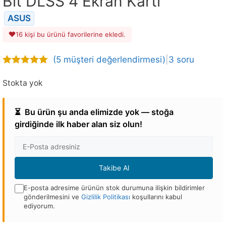
Bit DLSS 4 Ekran Kartı
ASUS
16 kişi bu ürünü favorilerine ekledi.
(
5
müşteri değerlendirmesi)
|
3 soru
5.00
out of
5
Stokta yok
⏳
Bu ürün şu anda elimizde yok — stoğa
girdiğinde ilk haber alan siz olun!
E-
posta
Adresi
Takibe Al
E-posta adresime ürünün stok durumuna ilişkin bildirimler
gönderilmesini ve
Gizlilik Politikası
koşullarını kabul
ediyorum.
Bu