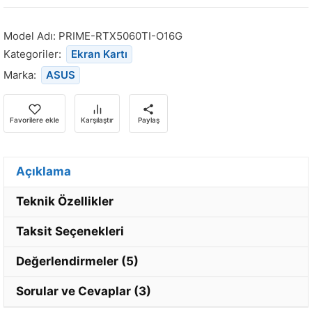
ürün
stoğa
Model Adı:
PRIME-RTX5060TI-O16G
döndüğünde
Kategoriler:
Ekran Kartı
bildirim
Marka:
ASUS
almak
için
e-
Favorilere ekle
Karşılaştır
Paylaş
posta
adresinizi
girin.
Açıklama
Teknik Özellikler
Taksit Seçenekleri
Değerlendirmeler (5)
Sorular ve Cevaplar (3)