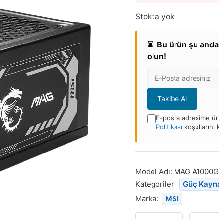
Stokta yok
⏳
Bu ürün şu anda 
olun!
E-
posta
Adresi
Takibe Al
E-posta adresime ürü
Politikası
koşullarını
Bu
ürün
stoğa
Model Adı:
MAG A1000G
döndüğünde
Kategoriler:
Güç Kayna
bildirim
Marka:
MSI
almak
için