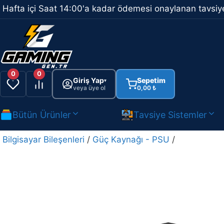
İçeriğe
Hafta içi Saat 14:00'a kadar ödemesi onaylanan tavsiye
atla
0
0
Giriş Yap
Sepetim
▾
veya üye ol
0,00
₺
Bütün Ürünler
Tavsiye Sistemler
Bilgisayar Bileşenleri
/
Güç Kaynağı - PSU
/