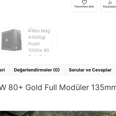
e-
Favorilere ekle
Karşılaştı
posta
adresinizi
girin.
eri
Değerlendirmeler (0)
Sorular ve Cevaplar
 80+ Gold Full Modüler 135mm 