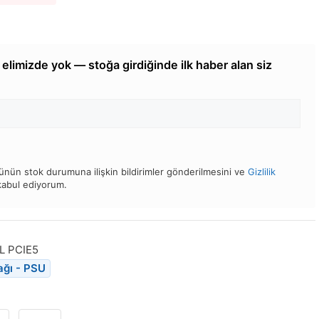
elimizde yok — stoğa girdiğinde ilk haber alan siz
nün stok durumuna ilişkin bildirimler gönderilmesini ve
Gizlilik
 kabul ediyorum.
L PCIE5
ğı - PSU