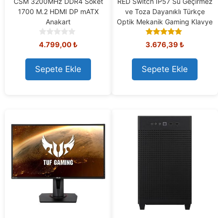
CSM 3200MHz DDR4 Soket
RED Switch IP57 Su Geçirmez
1700 M.2 HDMI DP mATX
ve Toza Dayanıklı Türkçe
Anakart
Optik Mekanik Gaming Klavye
0
4.94
4.799,00
₺
3.676,39
₺
o
out of 5
u
t
Sepete Ekle
Sepete Ekle
o
f
5