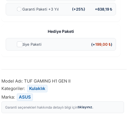
Ek Garanti Paketi +3 Yıl
(+25%)
+638,19 ₺
Hediye Paketi
Hediye Paketi
(+
199,00
₺
)
Model Adı:
TUF GAMING H1 GEN II
Kategoriler:
Kulaklık
Marka:
ASUS
tıklayınız.
Garanti seçenekleri hakkında detaylı bilgi için