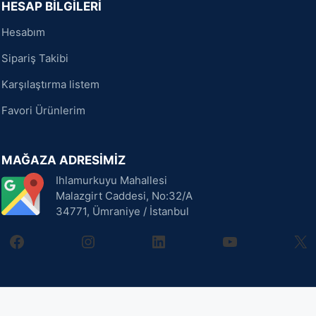
HESAP BİLGİLERİ
Hesabım
Sipariş Takibi
Karşılaştırma listem
Favori Ürünlerim
MAĞAZA ADRESİMİZ
Ihlamurkuyu Mahallesi
Malazgirt Caddesi, No:32/A
34771, Ümraniye / İstanbul
facebook
instagram
linkedin
youtube
X
Ek
Garanti