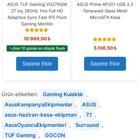
ASUS TUF Gaming VG279QM
ASUS Prime AP201 USB 3.2
27 inç 280Hz 1ms Full HD
Tempered Glass Mesh
Adaptive Sync Fast IPS Pivot
MicroATX Kasa
Gaming Monitör
5.00
10.999,00
₺
out of 5
5.00
5.106,50
₺
Son 10 günün en düşük fiyatı
out of 5
Sepete Ekle
Sepete Ekle
Ürün etiketleri:
Gaming Kulaklık
,
AsusKampanyaEkipmanlar
,
ASUS
,
asus-haziran-kasa-ekipman
,
7.1
,
AsusOyuncuEkipmanlari
,
Surround
,
TUF Gaming
,
GGCON