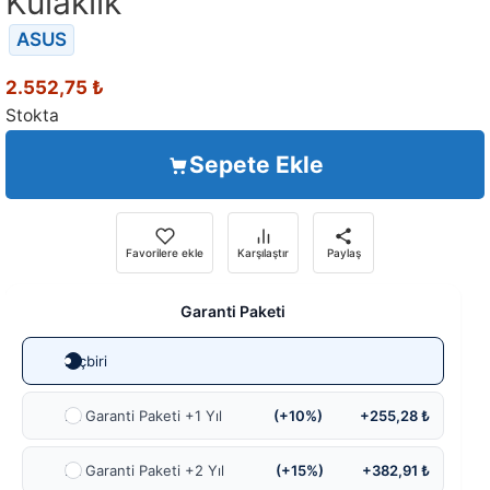
Kulaklık
ASUS
2.552,75
₺
Stokta
Sepete Ekle
Favorilere ekle
Karşılaştır
Paylaş
Garanti Paketi
Hiçbiri
Ek Garanti Paketi +1 Yıl
(+10%)
+255,28 ₺
Ek Garanti Paketi +2 Yıl
(+15%)
+382,91 ₺