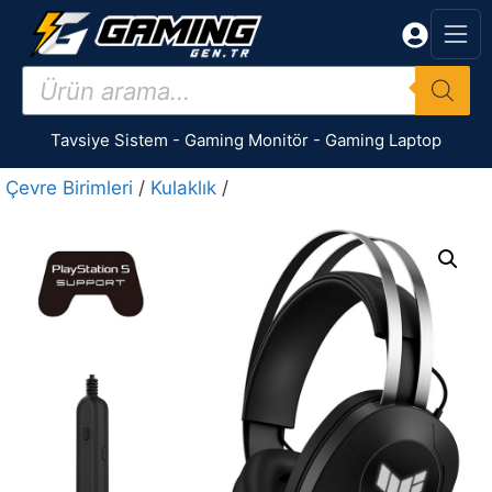
İçeriğe
atla
Products
search
Tavsiye Sistem
-
Gaming Monitör
-
Gaming Laptop
Çevre Birimleri
/
Kulaklık
/