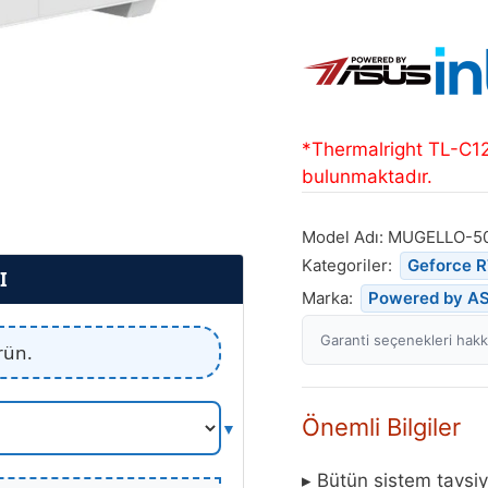
*Thermalright TL-C
bulunmaktadır.
Model Adı:
MUGELLO-50
Kategoriler:
Geforce 
I
Marka:
Powered by A
Garanti seçenekleri hakkı
rün.
Önemli Bilgiler
▸ Bütün sistem tavsiy