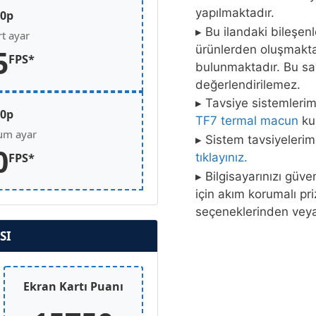
yapılmaktadır.
80p
▸ Bu ilandaki bileşen
t ayar
ürünlerden oluşmaktad
5
FPS*
bulunmaktadır. Bu say
değerlendirilemez.
▸ Tavsiye sistemleri
40p
TF7 termal macun
kul
m ayar
▸ Sistem tavsiyelerim
0
tıklayınız.
FPS*
▸ Bilgisayarınızı güv
için akım korumalı pr
seçeneklerinden ve
SI
Ekran Kartı Puanı