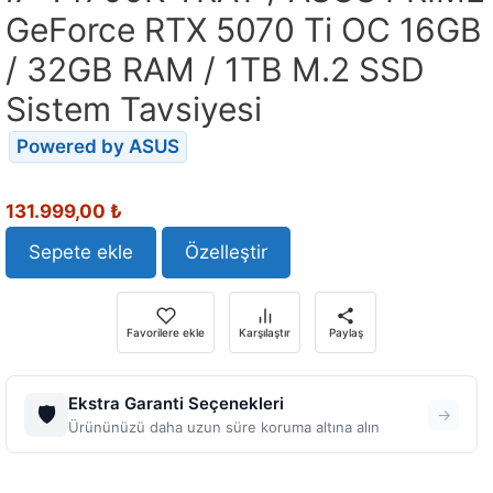
GeForce RTX 5070 Ti OC 16GB
/ 32GB RAM / 1TB M.2 SSD
Sistem Tavsiyesi
Powered by ASUS
Orijinal
Şu
131.999,00
₺
fiyat:
andaki
148.143,60 ₺.
fiyat:
Sepete ekle
Özelleştir
131.999,00 ₺.
Favorilere ekle
Karşılaştır
Paylaş
Ekstra Garanti Seçenekleri
🛡️
→
Ürününüzü daha uzun süre koruma altına alın