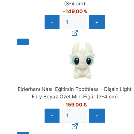
(3-4 cm)
+
149,00
₺
-
+
Ejderhanı Nasıl Eğitirsin Toothless - Dişsiz Light
Fury Beyaz Özel Mini Figür (3-4 cm)
+
159,00
₺
-
+