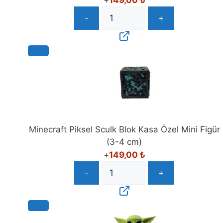
-
+
Minecraft Piksel Sculk Blok Kasa Özel Mini Figür
(3-4 cm)
+
149,00
₺
-
+