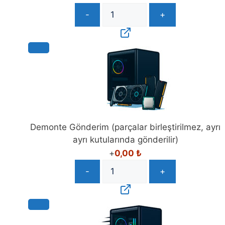
-
+
Demonte Gönderim (parçalar birleştirilmez, ayrı
ayrı kutularında gönderilir)
+
0,00
₺
-
+