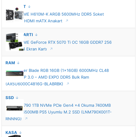
ANAKART
ASUS PRIME H610M-K ARGB 5600MHz DDR5 Soket
1700 M.2 HDMI mATX Anakart
EKRAN KARTI
ASUS PRIME GeForce RTX 5070 Ti OC 16GB GDDR7 256
Bit DLSS 4 Ekran Kartı
RAM
XPG Lancer Blade RGB 16GB (1x16GB) 6000MHz CL48
INTEL XMP 3.0 – AMD EXPO DDR5 Bulk Ram
(AX5U6000C4816G-BLABRBK)
SSD
Lexar NM790 1TB NVMe PCIe Gen4 x4 Okuma 7400MB
– Yazma 6500MB PS5 Uyumlu M.2 SSD (LNM790X001T-
RNNNG)
KASA