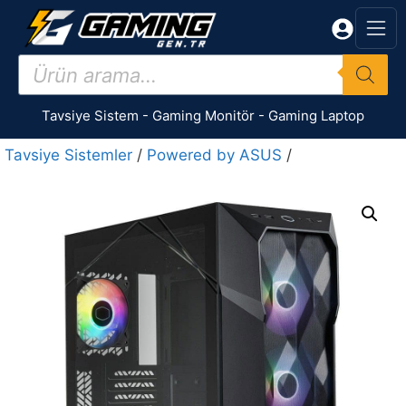
İçeriğe
atla
Products
search
Tavsiye Sistem
-
Gaming Monitör
-
Gaming Laptop
Tavsiye Sistemler
/
Powered by ASUS
/