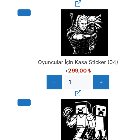
Oyuncular İçin Kasa Sticker (04)
+
299,00
₺
-
+