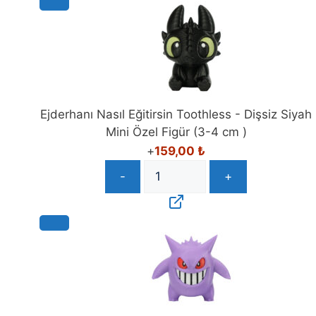
Ejderhanı Nasıl Eğitirsin Toothless - Dişsiz Siyah
Mini Özel Figür (3-4 cm )
+
159,00
₺
-
+