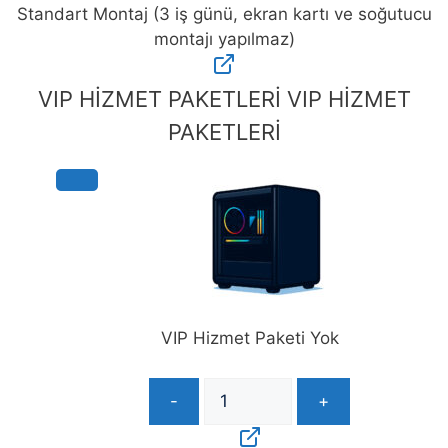
Standart Montaj (3 iş günü, ekran kartı ve soğutucu
montajı yapılmaz)
Standart
Montaj
VIP HİZMET PAKETLERİ
VIP HİZMET
(3
PAKETLERİ
iş
günü,
ekran
kartı
ve
soğutucu
montajı
yapılmaz)
adet
VIP Hizmet Paketi Yok
-
+