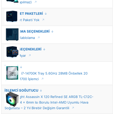
montajı yapılmaz)
VIP HİZMET PAKETLERİ
VIP Hizmet Paketi Yok
KABLOLAMA SEÇENEKLERİ
Standart Kablolama
TUNING SEÇENEKLERİ
Standart Ayar
İŞLEMCİ
Intel Core i7-14700K Tray 5.6GHz 28MB Önbellek 20
Çekirdek 1700 İşlemci
İŞLEMCİ SOĞUTUCU
Thermalright Assassin X 120 Refined SE ARGB TL-C12C-
S 120mm 4 x 6mm Isı Borulu Intel-AMD Uyumlu Hava
Soğutucu – 2 Yıl Birebir Değişim Garantili