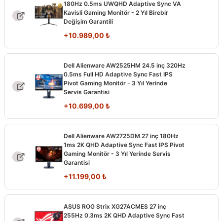
180Hz 0.5ms UWQHD Adaptive Sync VA
Kavisli Gaming Monitör - 2 Yıl Birebir
Değişim Garantili
+
10.989,00
₺
Dell Alienware AW2525HM 24.5 inç 320Hz
0.5ms Full HD Adaptive Sync Fast IPS
Pivot Gaming Monitör - 3 Yıl Yerinde
Servis Garantisi
+
10.699,00
₺
Dell Alienware AW2725DM 27 inç 180Hz
1ms 2K QHD Adaptive Sync Fast IPS Pivot
Gaming Monitör - 3 Yıl Yerinde Servis
Garantisi
+
11.199,00
₺
ASUS ROG Strix XG27ACMES 27 inç
255Hz 0.3ms 2K QHD Adaptive Sync Fast