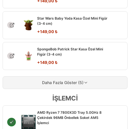
+
149,00
₺
Star Wars Baby Yoda Kasa Özel Mini Figür
(3-4 cm)
+
149,00
₺
SpongeBob Patrick Star Kasa Özel Mini
Figür (3-4 cm)
+
149,00
₺
Daha Fazla Göster (5)
İŞLEMCİ
AMD Ryzen 7 7800X3D Tray 5.0GHz 8
Çekirdek 96MB Önbellek Soket AM5
İşlemci