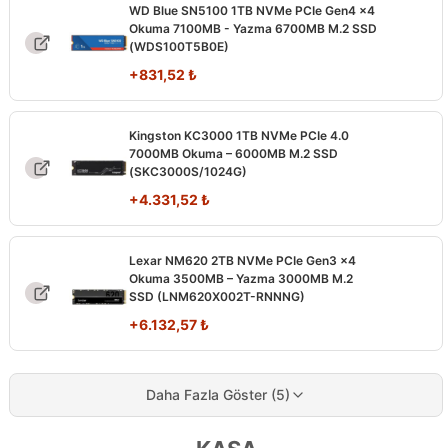
WD Blue SN5100 1TB NVMe PCIe Gen4 x4
Okuma 7100MB - Yazma 6700MB M.2 SSD
(WDS100T5B0E)
+
831,52
₺
Kingston KC3000 1TB NVMe PCIe 4.0
7000MB Okuma – 6000MB M.2 SSD
(SKC3000S/1024G)
+
4.331,52
₺
Lexar NM620 2TB NVMe PCIe Gen3 x4
Okuma 3500MB – Yazma 3000MB M.2
SSD (LNM620X002T-RNNNG)
+
6.132,57
₺
Daha Fazla Göster (5)