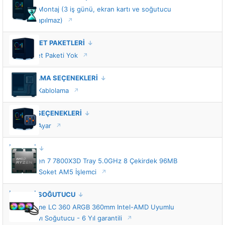
Standart Montaj (3 iş günü, ekran kartı ve soğutucu
montajı yapılmaz)
VIP HİZMET PAKETLERİ
VIP Hizmet Paketi Yok
KABLOLAMA SEÇENEKLERİ
Standart Kablolama
TUNING SEÇENEKLERİ
Standart Ayar
İŞLEMCİ
AMD Ryzen 7 7800X3D Tray 5.0GHz 8 Çekirdek 96MB
Önbellek Soket AM5 İşlemci
İŞLEMCİ SOĞUTUCU
ASUS Prime LC 360 ARGB 360mm Intel-AMD Uyumlu
İşlemci Sıvı Soğutucu - 6 Yıl garantili