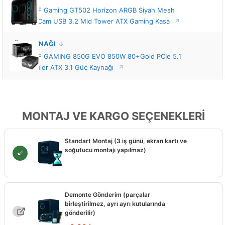
ASUS TUF Gaming GT502 Horizon ARGB Siyah Mesh
Temperli Cam USB 3.2 Mid Tower ATX Gaming Kasa
GÜÇ KAYNAĞI
ASUS TUF GAMING 850G EVO 850W 80+Gold PCIe 5.1
Full Modüler ATX 3.1 Güç Kaynağı
MONTAJ VE KARGO SEÇENEKLERİ
Standart Montaj (3 iş günü, ekran kartı ve
soğutucu montajı yapılmaz)
Demonte Gönderim (parçalar
birleştirilmez, ayrı ayrı kutularında
gönderilir)