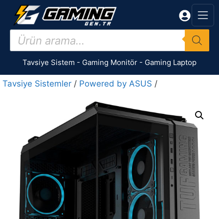
İçeriğe
atla
Products
search
Tavsiye Sistem
-
Gaming Monitör
-
Gaming Laptop
Tavsiye Sistemler
/
Powered by ASUS
/