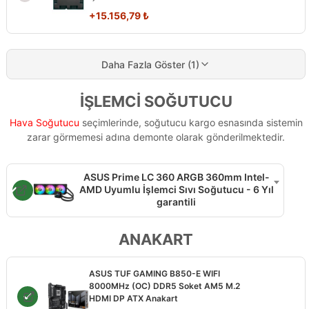
+
15.156,79
₺
Daha Fazla Göster (1)
İŞLEMCİ SOĞUTUCU
Hava Soğutucu
seçimlerinde, soğutucu kargo esnasında sistemin
zarar görmemesi adına demonte olarak gönderilmektedir.
ASUS Prime LC 360 ARGB 360mm Intel-
AMD Uyumlu İşlemci Sıvı Soğutucu - 6 Yıl
garantili
ANAKART
ASUS TUF GAMING B850-E WIFI
8000MHz (OC) DDR5 Soket AM5 M.2
HDMI DP ATX Anakart