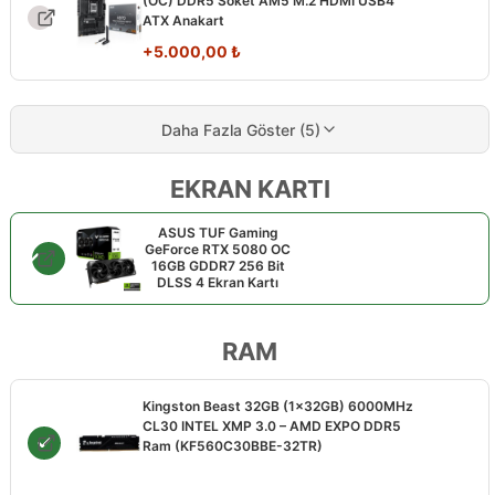
(OC) DDR5 Soket AM5 M.2 HDMI USB4
ATX Anakart
+
5.000,00
₺
Daha Fazla Göster (5)
EKRAN KARTI
ASUS TUF Gaming
GeForce RTX 5080 OC
16GB GDDR7 256 Bit
DLSS 4 Ekran Kartı
RAM
Kingston Beast 32GB (1x32GB) 6000MHz
CL30 INTEL XMP 3.0 – AMD EXPO DDR5
Ram (KF560C30BBE-32TR)