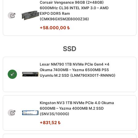
Corsair Vengeance 96GB (2x48GB)
6000MHz CL36 INTEL XMP 3.0 – AMD
EXPO DDR5 Ram
(CMK96GX5M2E6000Z36)
+
58.000,00
₺
SSD
Lexar NM790 1TB NVMe PCIe Gen4 x4
Okuma 7400MB – Yazma 6500MB PS5
Uyumlu M.2 SSD (LNM790X001T-RNNNG)
Kingston NV3 1TB NVMe PCIe 4.0 Okuma
6000MB – Yazma 4000MB M.2 SSD
(SNV3S/1000G)
+
831,52
₺