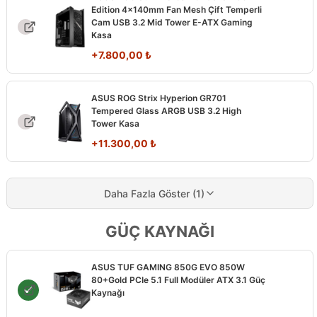
Edition 4x140mm Fan Mesh Çift Temperli
Cam USB 3.2 Mid Tower E-ATX Gaming
Kasa
+
7.800,00
₺
ASUS ROG Strix Hyperion GR701
Tempered Glass ARGB USB 3.2 High
Tower Kasa
+
11.300,00
₺
Daha Fazla Göster (1)
GÜÇ KAYNAĞI
ASUS TUF GAMING 850G EVO 850W
80+Gold PCIe 5.1 Full Modüler ATX 3.1 Güç
Kaynağı