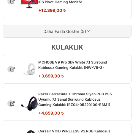
IPS Pivot Gaming Monitör
+
12.399,00
₺
Daha Fazla Göster (5)
KULAKLIK
MCHOSE V9 Pro Sky White 7.1 Surround
Kablosuz Gaming Kulaklık (HW-V9-3)
+
3.699,00
₺
Razer Barracuda X Chroma Siyah RGB PS5
Uyumlu 7.1 Sanal Surround Kablosuz
Gaming Kulaklık (RZ04-05220100-R3M1)
+
4.659,00
₺
Corsair VOID WIRELESS V2 RGB Kablosuz