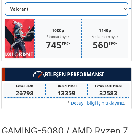
Oyun
Secin
1080p
1440p
Standart ayar
Maksimum ayar
745
560
FPS*
FPS*
BİLEŞEN PERFORMANSI
Genel Puan
İşlemci Puanı
Ekran Kartı Puanı
26798
13359
32583
*
Detaylı bilgi için tıklayınız
.
GAMING-5080 / AMD Ryzen 7