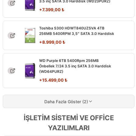
3.5 inç SATA 3.0 Harddisk (WD23PURZ)
+
7.399,00
₺
Toshiba S300 HDWT840UZSVA 4TB
256MB 5400RPM 3,5″ SATA 3.0 Harddisk
+
8.999,00
₺
WD Purple 6TB 5400Rpm 256MB
Önbellek 7/24 3.5 inç SATA 3.0 Harddisk
(WD64PURZ)
+
15.499,00
₺
Daha Fazla Göster (2)
İŞLETİM SİSTEMİ VE OFFİCE
YAZILIMLARI