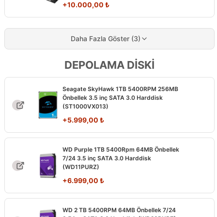
+
10.000,00
₺
Daha Fazla Göster (3)
DEPOLAMA DİSKİ
Seagate SkyHawk 1TB 5400RPM 256MB
Önbellek 3.5 inç SATA 3.0 Harddisk
(ST1000VX013)
+
5.999,00
₺
WD Purple 1TB 5400Rpm 64MB Önbellek
7/24 3.5 inç SATA 3.0 Harddisk
(WD11PURZ)
+
6.999,00
₺
WD 2 TB 5400RPM 64MB Önbellek 7/24