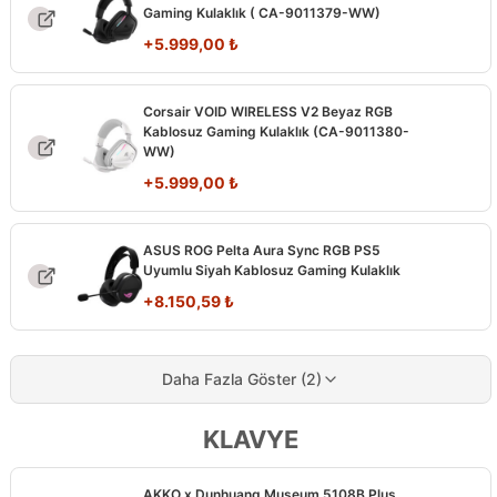
Gaming Kulaklık ( CA-9011379-WW)
+
5.999,00
₺
Corsair VOID WIRELESS V2 Beyaz RGB
Kablosuz Gaming Kulaklık (CA-9011380-
WW)
+
5.999,00
₺
ASUS ROG Pelta Aura Sync RGB PS5
Uyumlu Siyah Kablosuz Gaming Kulaklık
+
8.150,59
₺
Daha Fazla Göster (2)
KLAVYE
AKKO x Dunhuang Museum 5108B Plus