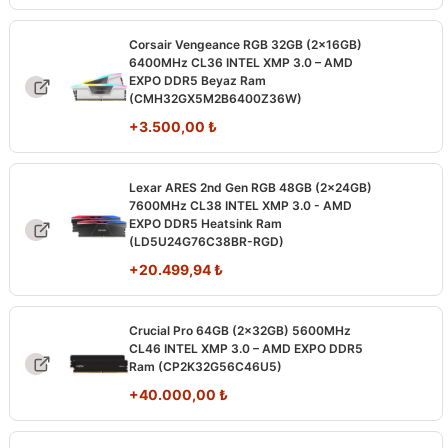
Corsair Vengeance RGB 32GB (2x16GB)
6400MHz CL36 INTEL XMP 3.0 – AMD
EXPO DDR5 Beyaz Ram
(CMH32GX5M2B6400Z36W)
+
3.500,00
₺
Lexar ARES 2nd Gen RGB 48GB (2x24GB)
7600MHz CL38 INTEL XMP 3.0 - AMD
EXPO DDR5 Heatsink Ram
(LD5U24G76C38BR-RGD)
+
20.499,94
₺
Crucial Pro 64GB (2x32GB) 5600MHz
CL46 INTEL XMP 3.0 – AMD EXPO DDR5
Ram (CP2K32G56C46U5)
+
40.000,00
₺