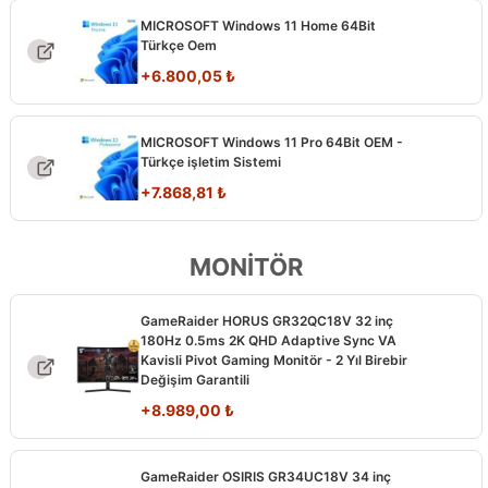
MICROSOFT Windows 11 Home 64Bit
Türkçe Oem
+
6.800,05
₺
MICROSOFT Windows 11 Pro 64Bit OEM -
Türkçe işletim Sistemi
+
7.868,81
₺
MONİTÖR
GameRaider HORUS GR32QC18V 32 inç
180Hz 0.5ms 2K QHD Adaptive Sync VA
Kavisli Pivot Gaming Monitör - 2 Yıl Birebir
Değişim Garantili
+
8.989,00
₺
GameRaider OSIRIS GR34UC18V 34 inç