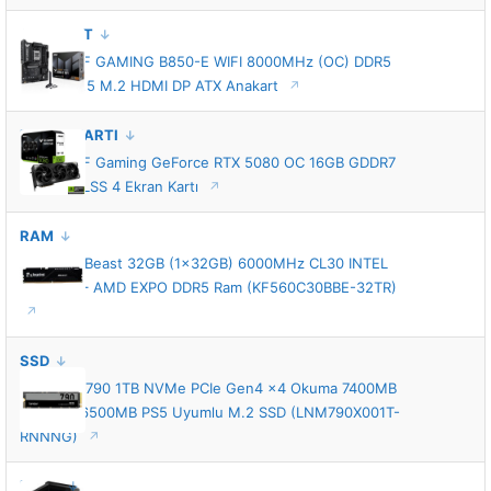
ANAKART
ASUS TUF GAMING B850-E WIFI 8000MHz (OC) DDR5
Soket AM5 M.2 HDMI DP ATX Anakart
EKRAN KARTI
ASUS TUF Gaming GeForce RTX 5080 OC 16GB GDDR7
256 Bit DLSS 4 Ekran Kartı
RAM
Kingston Beast 32GB (1x32GB) 6000MHz CL30 INTEL
XMP 3.0 – AMD EXPO DDR5 Ram (KF560C30BBE-32TR)
SSD
Lexar NM790 1TB NVMe PCIe Gen4 x4 Okuma 7400MB
– Yazma 6500MB PS5 Uyumlu M.2 SSD (LNM790X001T-
RNNNG)
KASA