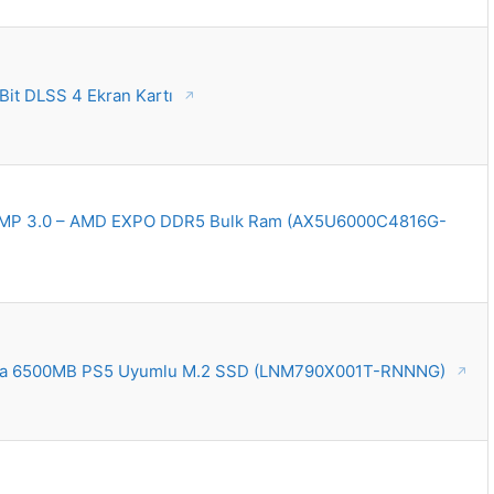
t DLSS 4 Ekran Kartı
XMP 3.0 – AMD EXPO DDR5 Bulk Ram (AX5U6000C4816G-
ma 6500MB PS5 Uyumlu M.2 SSD (LNM790X001T-RNNNG)