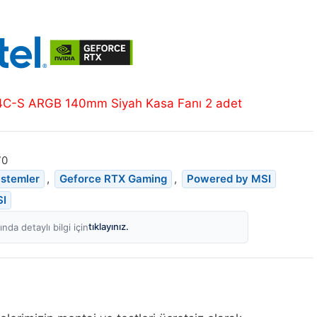
14C-S ARGB 140mm Siyah Kasa Fanı 2 adet
70
istemler
,
Geforce RTX Gaming
,
Powered by MSI
SI
tıklayınız.
nda detaylı bilgi için