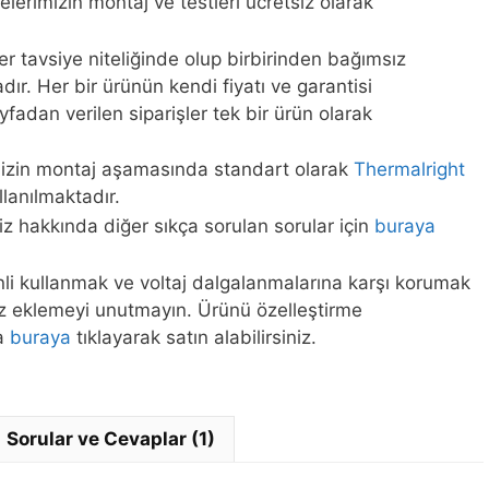
elerimizin montaj ve testleri ücretsiz olarak
ler tavsiye niteliğinde olup birbirinden bağımsız
ır. Her bir ürünün kendi fiyatı ve garantisi
fadan verilen siparişler tek bir ürün olarak
mizin montaj aşamasında standart olarak
Thermalright
lanılmaktadır.
iz hakkında diğer sıkça sorulan sorular için
buraya
enli kullanmak ve voltaj dalgalanmalarına karşı korumak
iz eklemeyi unutmayın. Ürünü özelleştirme
ya
buraya
tıklayarak satın alabilirsiniz.
Sorular ve Cevaplar (1)