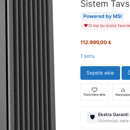
Sistem Tavs
Powered by MSI
12 kişi bu ürünü favoril
Orijinal
Şu
112.999,00
₺
fiyat:
andaki
119.671,97 ₺.
fiyat:
1 soru
112.999
Sepete ekle
Ö
Favorilere ekle
Karşılaştı
Ekstra Garanti
🛡️
Ürününüzü daha u