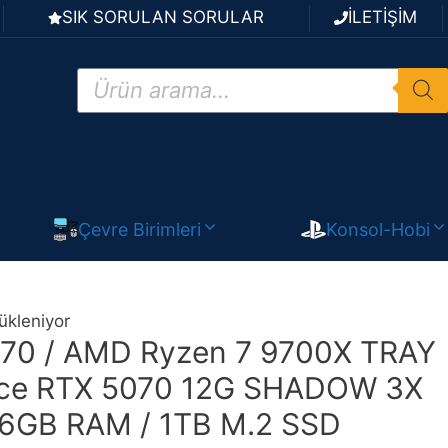
SIK SORULAN SORULAR
İLETİŞİM
Products
search
Çevre Birimleri
Konsol-Hobi
ükleniyor
0 / AMD Ryzen 7 9700X TRAY
rce RTX 5070 12G SHADOW 3X
16GB RAM / 1TB M.2 SSD