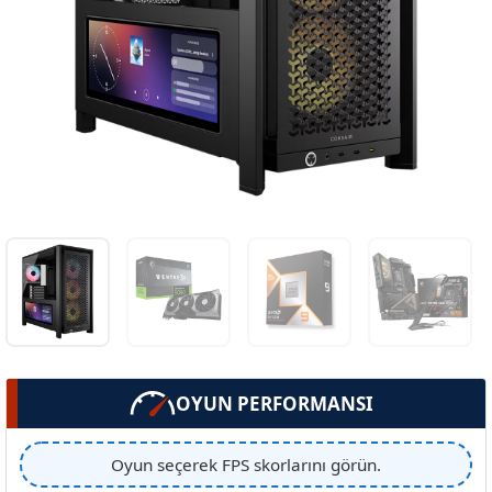
OYUN PERFORMANSI
Oyun seçerek FPS skorlarını görün.