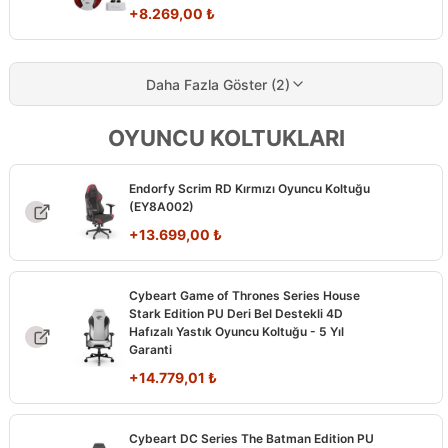
+
8.269,00
₺
Daha Fazla Göster (2)
OYUNCU KOLTUKLARI
Endorfy Scrim RD Kırmızı Oyuncu Koltuğu
(EY8A002)
+
13.699,00
₺
Cybeart Game of Thrones Series House
Stark Edition PU Deri Bel Destekli 4D
Hafızalı Yastık Oyuncu Koltuğu - 5 Yıl
Garanti
+
14.779,01
₺
Cybeart DC Series The Batman Edition PU