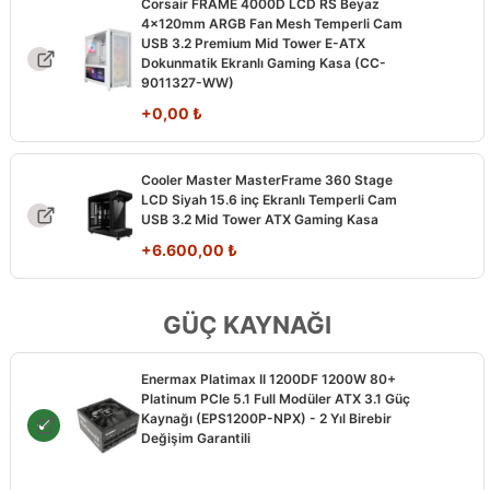
Corsair FRAME 4000D LCD RS Beyaz
4x120mm ARGB Fan Mesh Temperli Cam
USB 3.2 Premium Mid Tower E-ATX
Dokunmatik Ekranlı Gaming Kasa (CC-
9011327-WW)
+
0,00
₺
Cooler Master MasterFrame 360 Stage
LCD Siyah 15.6 inç Ekranlı Temperli Cam
USB 3.2 Mid Tower ATX Gaming Kasa
+
6.600,00
₺
GÜÇ KAYNAĞI
Enermax Platimax II 1200DF 1200W 80+
Platinum PCIe 5.1 Full Modüler ATX 3.1 Güç
Kaynağı (EPS1200P-NPX) - 2 Yıl Birebir
Değişim Garantili