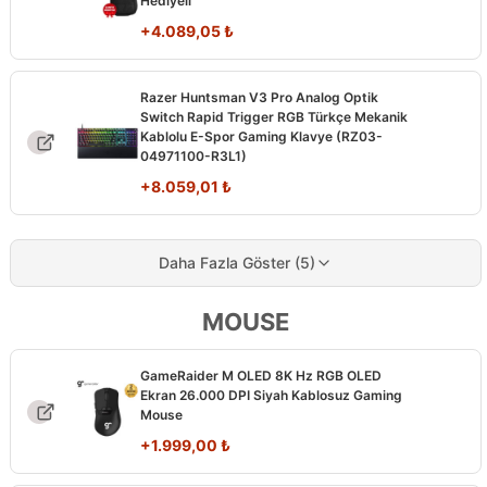
Hediyeli
+
4.089,05
₺
Razer Huntsman V3 Pro Analog Optik
Switch Rapid Trigger RGB Türkçe Mekanik
Kablolu E-Spor Gaming Klavye (RZ03-
04971100-R3L1)
+
8.059,01
₺
Daha Fazla Göster (5)
MOUSE
GameRaider M OLED 8K Hz RGB OLED
Ekran 26.000 DPI Siyah Kablosuz Gaming
Mouse
+
1.999,00
₺