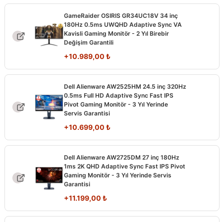
GameRaider OSIRIS GR34UC18V 34 inç
180Hz 0.5ms UWQHD Adaptive Sync VA
Kavisli Gaming Monitör - 2 Yıl Birebir
Değişim Garantili
+
10.989,00
₺
Dell Alienware AW2525HM 24.5 inç 320Hz
0.5ms Full HD Adaptive Sync Fast IPS
Pivot Gaming Monitör - 3 Yıl Yerinde
Servis Garantisi
+
10.699,00
₺
Dell Alienware AW2725DM 27 inç 180Hz
1ms 2K QHD Adaptive Sync Fast IPS Pivot
Gaming Monitör - 3 Yıl Yerinde Servis
Garantisi
+
11.199,00
₺