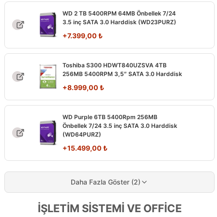
WD 2 TB 5400RPM 64MB Önbellek 7/24
3.5 inç SATA 3.0 Harddisk (WD23PURZ)
+
7.399,00
₺
Toshiba S300 HDWT840UZSVA 4TB
256MB 5400RPM 3,5″ SATA 3.0 Harddisk
+
8.999,00
₺
WD Purple 6TB 5400Rpm 256MB
Önbellek 7/24 3.5 inç SATA 3.0 Harddisk
(WD64PURZ)
+
15.499,00
₺
Daha Fazla Göster (2)
İŞLETİM SİSTEMİ VE OFFİCE