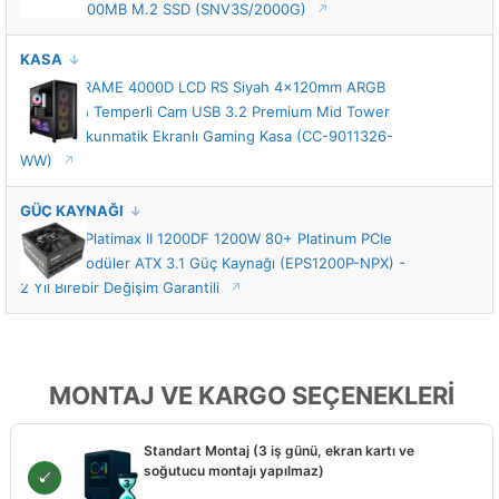
Yazma 5000MB M.2 SSD (SNV3S/2000G)
KASA
Corsair FRAME 4000D LCD RS Siyah 4x120mm ARGB
Fan Mesh Temperli Cam USB 3.2 Premium Mid Tower
E-ATX Dokunmatik Ekranlı Gaming Kasa (CC-9011326-
WW)
GÜÇ KAYNAĞI
Enermax Platimax II 1200DF 1200W 80+ Platinum PCIe
5.1 Full Modüler ATX 3.1 Güç Kaynağı (EPS1200P-NPX) -
2 Yıl Birebir Değişim Garantili
MONTAJ VE KARGO SEÇENEKLERİ
Standart Montaj (3 iş günü, ekran kartı ve
soğutucu montajı yapılmaz)