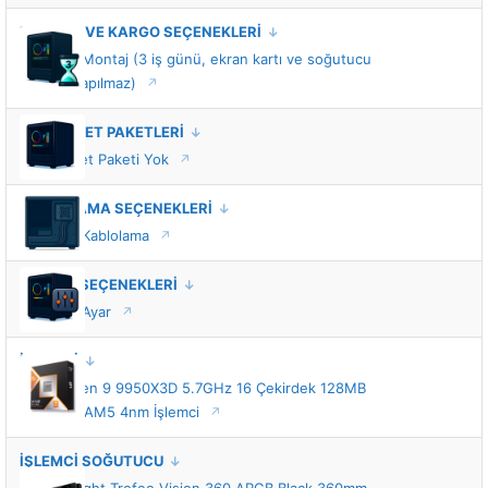
MONTAJ VE KARGO SEÇENEKLERİ
Standart Montaj (3 iş günü, ekran kartı ve soğutucu
montajı yapılmaz)
VIP HİZMET PAKETLERİ
VIP Hizmet Paketi Yok
KABLOLAMA SEÇENEKLERİ
Standart Kablolama
TUNING SEÇENEKLERİ
Standart Ayar
İŞLEMCİ
AMD Ryzen 9 9950X3D 5.7GHz 16 Çekirdek 128MB
Önbellek AM5 4nm İşlemci
İŞLEMCİ SOĞUTUCU