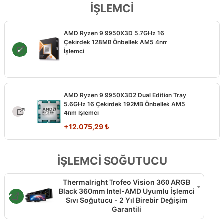
İŞLEMCİ
AMD Ryzen 9 9950X3D 5.7GHz 16
Çekirdek 128MB Önbellek AM5 4nm
İşlemci
AMD Ryzen 9 9950X3D2 Dual Edition Tray
5.6GHz 16 Çekirdek 192MB Önbellek AM5
4nm İşlemci
+
12.075,29
₺
İŞLEMCİ SOĞUTUCU
Thermalright Trofeo Vision 360 ARGB
Black 360mm Intel-AMD Uyumlu İşlemci
Sıvı Soğutucu - 2 Yıl Birebir Değişim
Garantili