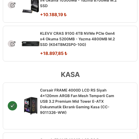
x4 Okuma 10300MB - Yazma 8700MB M.2
SSD
+
10.188,19
₺
KLEVV CRAS 910G 4TB NVMe PCIe Gen4
x4 Okuma 5200MB - Yazma 4800MB M.2
SSD (K04TBM2SP0-10G)
+
18.897,85
₺
KASA
Corsair FRAME 4000D LCD RS Siyah
4x120mm ARGB Fan Mesh Temperli Cam
USB 3.2 Premium Mid Tower E-ATX
Dokunmatik Ekranlı Gaming Kasa (CC-
9011326-WW)