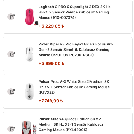
Logitech G PRO X Superlight 2 DEX 8K Hz
HERO 2 Sensör Pembe Kablosuz Gaming
Mouse (910-007374)
+
5.229,05
₺
Razer Viper v3 Pro Beyaz 8K Hz Focus Pro
Gen-2 Sensör Simetrik Kablosuz Gaming
Mouse (RZ01-05120200-R3G1)
+
5.899,00
₺
Pulsar Pro JV-X White Size 2 Medium 8K
Hz XS-1 Sensör Kablosuz Gaming Mouse
(PJVX22)
+
7.749,00
₺
Pulsar Xlite v4 Quiccs Edition Size 2
Medium 8K Hz XS-1 Sensör Kablosuz
Gaming Mouse (PXL42QCS)