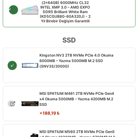
(2x64GB) 6000MHz CL32
INTEL XMP 3.0 – AMD EXPO
DDR5 Brilliant White Ram
(KD5CGUB80-60A320J) - 2
Yıl Birebir Değişim Garantili
SSD
Kingston NV3 2TB NVMe PCIe 4.0 Okuma
6000MB – Yazma 5000MB M.2 SSD
(SNV3S/2000G)
MSI SPATIUM M461 2TB NVMe PCIe Gen4
x4 Okuma 5000MB – Yazma 4200MB M.2
SSD
+
188,19
₺
MSI SPATIUM M560 2TB NVMe PCIe Gen5