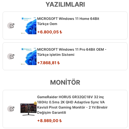
YAZILIMLARI
MICROSOFT Windows 11 Home 64Bit
Türkçe Oem
+
6.800,05
₺
MICROSOFT Windows 11 Pro 64Bit OEM -
Türkçe işletim Sistemi
+
7.868,81
₺
MONİTÖR
GameRaider HORUS GR32QC18V 32 inç
180Hz 0.5ms 2K QHD Adaptive Sync VA
Kavisli Pivot Gaming Monitör - 2 Yıl Birebir
Değişim Garantili
+
8.989,00
₺