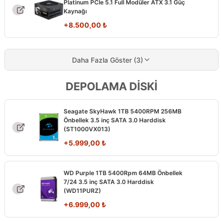
Platinum PCIe 5.1 Full Modüler ATX 3.1 Güç
Kaynağı
+
8.500,00
₺
Daha Fazla Göster (3)
DEPOLAMA DİSKİ
Seagate SkyHawk 1TB 5400RPM 256MB
Önbellek 3.5 inç SATA 3.0 Harddisk
(ST1000VX013)
+
5.999,00
₺
WD Purple 1TB 5400Rpm 64MB Önbellek
7/24 3.5 inç SATA 3.0 Harddisk
(WD11PURZ)
+
6.999,00
₺