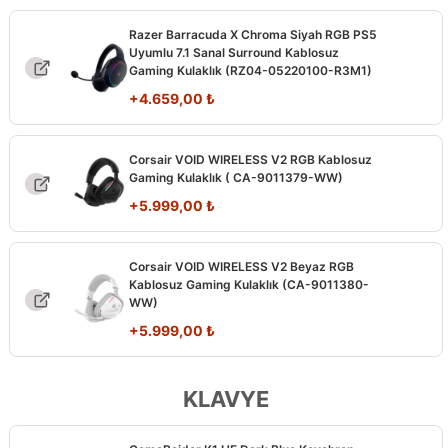
Razer Barracuda X Chroma Siyah RGB PS5
Uyumlu 7.1 Sanal Surround Kablosuz
Gaming Kulaklık (RZ04-05220100-R3M1)
+
4.659,00
₺
Corsair VOID WIRELESS V2 RGB Kablosuz
Gaming Kulaklık ( CA-9011379-WW)
+
5.999,00
₺
Corsair VOID WIRELESS V2 Beyaz RGB
Kablosuz Gaming Kulaklık (CA-9011380-
WW)
+
5.999,00
₺
KLAVYE