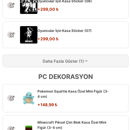
Oyuncular İçin Kasa Sticker (06)
+
299,00
₺
Oyuncular İçin Kasa Sticker (07)
+
299,00
₺
Daha Fazla Göster (1)
PC DEKORASYON
Pokemon Squirtle Kasa Özel Mini Figür (3-
4 cm)
+
148,99
₺
Minecraft Piksel Çim Blok Kasa Özel Mini
Figür (3-4 cm)