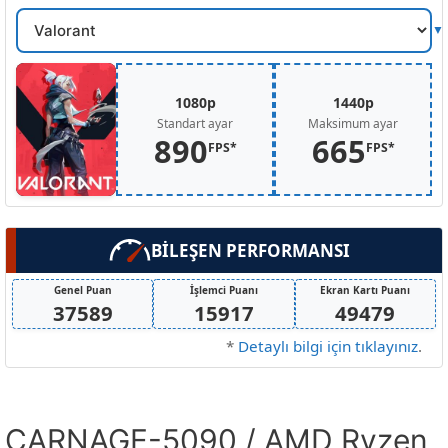
Oyun
Secin
1080p
1440p
Standart ayar
Maksimum ayar
890
665
FPS*
FPS*
BİLEŞEN PERFORMANSI
Genel Puan
İşlemci Puanı
Ekran Kartı Puanı
37589
15917
49479
*
Detaylı bilgi için tıklayınız
.
CARNAGE-5090 / AMD Ryzen