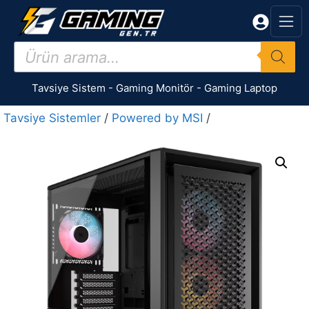
İçeriğe
atla
Products
search
Tavsiye Sistem
-
Gaming Monitör
-
Gaming Laptop
Tavsiye Sistemler
/
Powered by MSI
/