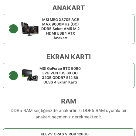
ANAKART
MSI MEG X870E ACE
MAX 9000MHz (OC)
DDR5 Soket AM5 M.2
HDMI USB4 ATX
Anakart
EKRAN KARTI
MSI GeForce RTX 5090
32G VENTUS 3X OC
32GB GDDR7 512 Bit
DLSS 4 Ekran Kartı
RAM
DDR5 RAM seçtiğinizde anakartınızı DDR5 RAM uyumlu bir
anakart seçmeniz gerekmektedir.
KLEVV CRAS V RGB 128GB