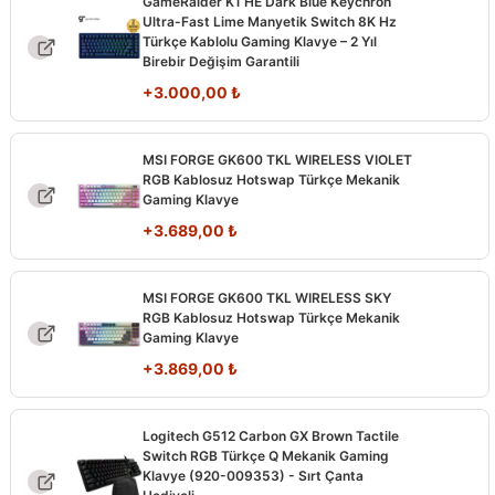
GameRaider K1 HE Dark Blue Keychron
Ultra-Fast Lime Manyetik Switch 8K Hz
Türkçe Kablolu Gaming Klavye – 2 Yıl
Birebir Değişim Garantili
+
3.000,00
₺
MSI FORGE GK600 TKL WIRELESS VIOLET
RGB Kablosuz Hotswap Türkçe Mekanik
Gaming Klavye
+
3.689,00
₺
MSI FORGE GK600 TKL WIRELESS SKY
RGB Kablosuz Hotswap Türkçe Mekanik
Gaming Klavye
+
3.869,00
₺
Logitech G512 Carbon GX Brown Tactile
Switch RGB Türkçe Q Mekanik Gaming
Klavye (920-009353) - Sırt Çanta