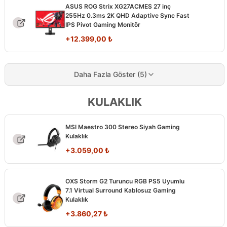
ASUS ROG Strix XG27ACMES 27 inç
255Hz 0.3ms 2K QHD Adaptive Sync Fast
IPS Pivot Gaming Monitör
+
12.399,00
₺
Daha Fazla Göster (5)
KULAKLIK
MSI Maestro 300 Stereo Siyah Gaming
Kulaklık
+
3.059,00
₺
OXS Storm G2 Turuncu RGB PS5 Uyumlu
7.1 Virtual Surround Kablosuz Gaming
Kulaklık
+
3.860,27
₺