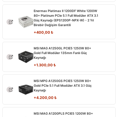
Enermax Platimax II 1200DF White 1200W
80+ Platinum PCIe 5.1 Full Modüler ATX 3.1
Güç Kaynağı (EPS1200P-NPX-W) - 2 Yıl
Birebir Değişim Garantili
+
400,00
₺
MSI MAG A1250GL PCIE5 1250W 80+
Gold Full Modüler 135mm Fanlı Güç
Kaynağı
+
1.300,00
₺
MSI MPG A1250GS PCIE5 1250W 80+
Gold PCIe 5.1 Full Modüler ATX 3.1 Güç
Kaynağı
+
4.200,00
₺
MSI MAG A1200PLS PCIE5 1200W 80+