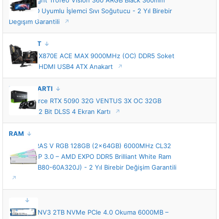
Thermalright Trofeo Vision 360 ARGB Black 360mm
Intel-AMD Uyumlu İşlemci Sıvı Soğutucu - 2 Yıl Birebir
Değişim Garantili
ANAKART
MSI MEG X870E ACE MAX 9000MHz (OC) DDR5 Soket
AM5 M.2 HDMI USB4 ATX Anakart
EKRAN KARTI
MSI GeForce RTX 5090 32G VENTUS 3X OC 32GB
GDDR7 512 Bit DLSS 4 Ekran Kartı
RAM
KLEVV CRAS V RGB 128GB (2x64GB) 6000MHz CL32
INTEL XMP 3.0 – AMD EXPO DDR5 Brilliant White Ram
(KD5CGUB80-60A320J) - 2 Yıl Birebir Değişim Garantili
SSD
Kingston NV3 2TB NVMe PCIe 4.0 Okuma 6000MB –