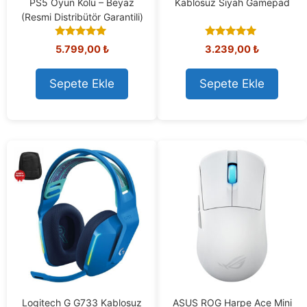
PS5 Oyun Kolu – Beyaz
Kablosuz Siyah Gamepad
(Resmi Distribütör Garantili)
5.00
5.00
5.799,00
₺
3.239,00
₺
out of 5
out of 5
Sepete Ekle
Sepete Ekle
Logitech G G733 Kablosuz
ASUS ROG Harpe Ace Mini