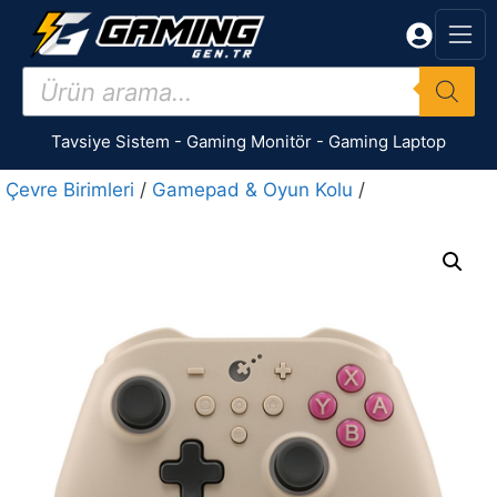
İçeriğe
atla
Products
search
Tavsiye Sistem
-
Gaming Monitör
-
Gaming Laptop
Çevre Birimleri
/
Gamepad & Oyun Kolu
/