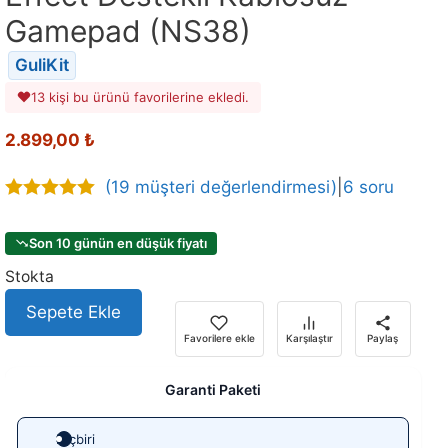
Gamepad (NS38)
GuliKit
13 kişi bu ürünü favorilerine ekledi.
2.899,00
₺
(
19
müşteri değerlendirmesi)
|
6 soru
4.84
out of
5
Son 10 günün en düşük fiyatı
Stokta
Sepete Ekle
Favorilere ekle
Karşılaştır
Paylaş
Garanti Paketi
Hiçbiri