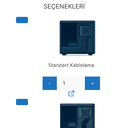
Paketi
SEÇENEKLERİ
Yok
adet
Standart Kablolama
-
+