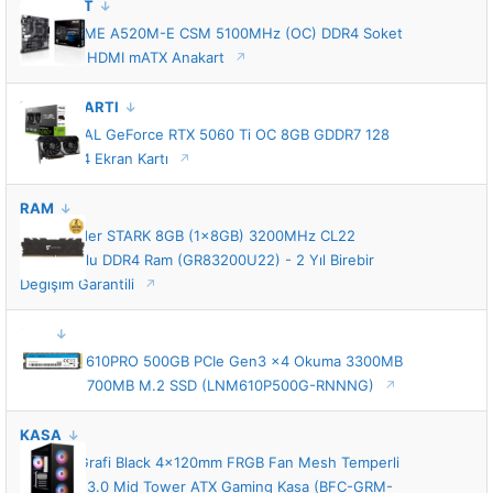
ANAKART
ASUS PRIME A520M-E CSM 5100MHz (OC) DDR4 Soket
AM4 M.2 HDMI mATX Anakart
EKRAN KARTI
ASUS DUAL GeForce RTX 5060 Ti OC 8GB GDDR7 128
Bit DLSS 4 Ekran Kartı
RAM
GameRaider STARK 8GB (1x8GB) 3200MHz CL22
Soğutuculu DDR4 Ram (GR83200U22) - 2 Yıl Birebir
Değişim Garantili
SSD
Lexar NM610PRO 500GB PCIe Gen3 x4 Okuma 3300MB
– Yazma 1700MB M.2 SSD (LNM610P500G-RNNNG)
KASA
BitFenix Grafi Black 4x120mm FRGB Fan Mesh Temperli
Cam USB 3.0 Mid Tower ATX Gaming Kasa (BFC-GRM-