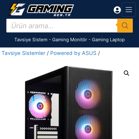
İçeriğe
atla
Products
search
Tavsiye Sistem
-
Gaming Monitör
-
Gaming Laptop
Tavsiye Sistemler
/
Powered by ASUS
/