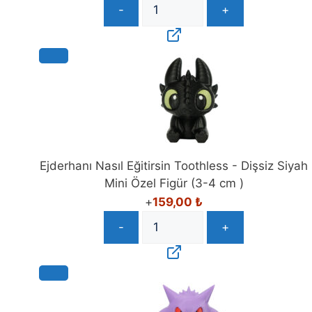
-
+
Ejderhanı Nasıl Eğitirsin Toothless - Dişsiz Siyah
Mini Özel Figür (3-4 cm )
+
159,00
₺
-
+