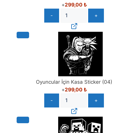
+
299,00
₺
-
+
Oyuncular İçin Kasa Sticker (04)
+
299,00
₺
-
+