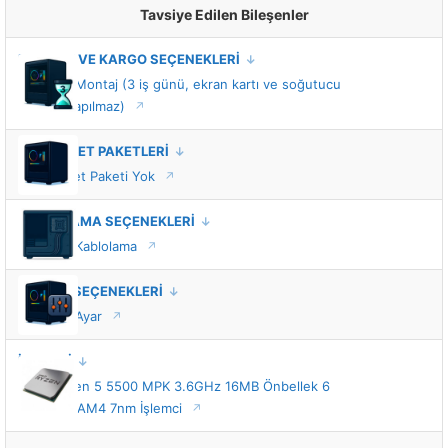
Tavsiye Edilen Bileşenler
MONTAJ VE KARGO SEÇENEKLERİ
Standart Montaj (3 iş günü, ekran kartı ve soğutucu
montajı yapılmaz)
VIP HİZMET PAKETLERİ
VIP Hizmet Paketi Yok
KABLOLAMA SEÇENEKLERİ
Standart Kablolama
TUNING SEÇENEKLERİ
Standart Ayar
İŞLEMCİ
AMD Ryzen 5 5500 MPK 3.6GHz 16MB Önbellek 6
Çekirdek AM4 7nm İşlemci