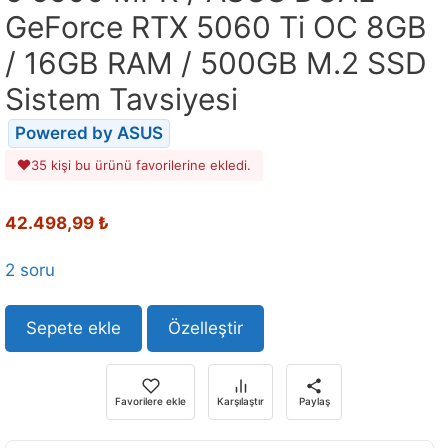
GeForce RTX 5060 Ti OC 8GB
/ 16GB RAM / 500GB M.2 SSD
Sistem Tavsiyesi
Powered by ASUS
35 kişi bu ürünü favorilerine ekledi.
Orijinal
Şu
42.498,99
₺
fiyat:
andaki
56.557,08 ₺.
fiyat:
2 soru
42.498,99 ₺.
Sepete ekle
Özelleştir
Favorilere ekle
Karşılaştır
Paylaş