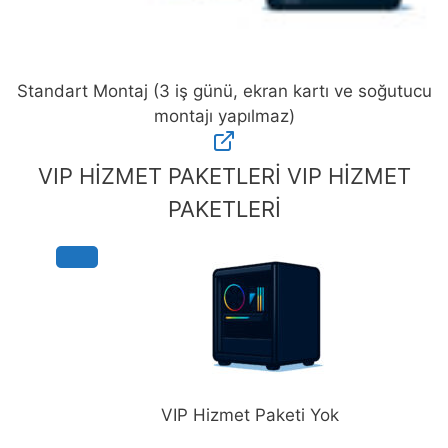
Standart Montaj (3 iş günü, ekran kartı ve soğutucu
montajı yapılmaz)
Standart
Montaj
VIP HİZMET PAKETLERİ
VIP HİZMET
(3
PAKETLERİ
iş
günü,
ekran
kartı
ve
soğutucu
montajı
yapılmaz)
adet
VIP Hizmet Paketi Yok