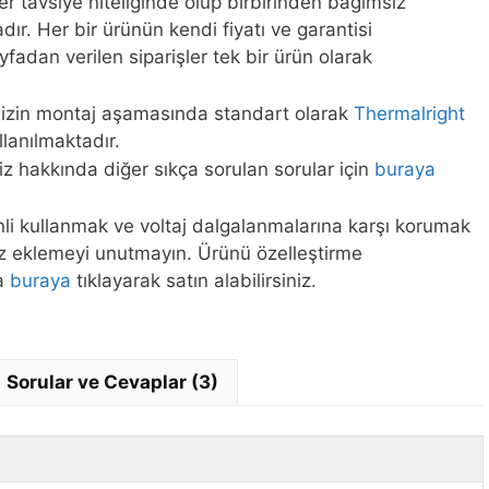
ler tavsiye niteliğinde olup birbirinden bağımsız
ır. Her bir ürünün kendi fiyatı ve garantisi
fadan verilen siparişler tek bir ürün olarak
mizin montaj aşamasında standart olarak
Thermalright
lanılmaktadır.
iz hakkında diğer sıkça sorulan sorular için
buraya
enli kullanmak ve voltaj dalgalanmalarına karşı korumak
iz eklemeyi unutmayın. Ürünü özelleştirme
ya
buraya
tıklayarak satın alabilirsiniz.
Sorular ve Cevaplar (3)