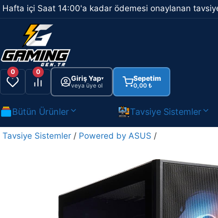
İçeriğe
Hafta içi Saat 14:00'a kadar ödemesi onaylanan tavsiye
atla
0
0
Giriş Yap
Sepetim
▾
veya üye ol
0,00
₺
Bütün Ürünler
Tavsiye Sistemler
Tavsiye Sistemler
/
Powered by ASUS
/