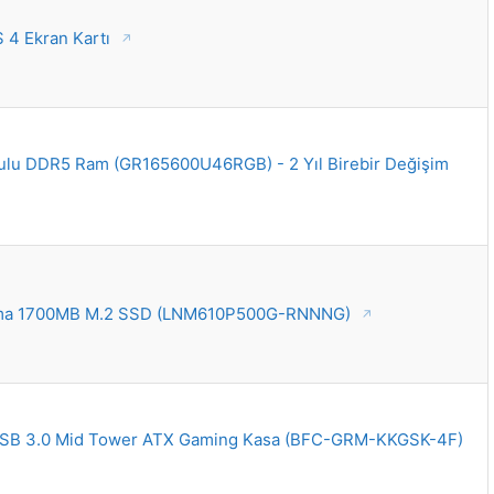
4 Ekran Kartı
u DDR5 Ram (GR165600U46RGB) - 2 Yıl Birebir Değişim
zma 1700MB M.2 SSD (LNM610P500G-RNNNG)
 USB 3.0 Mid Tower ATX Gaming Kasa (BFC-GRM-KKGSK-4F)