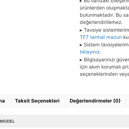
▸ Bu ilandaki bileşen
ürünlerden oluşmaktad
bulunmaktadır. Bu say
değerlendirilemez.
▸ Tavsiye sistemleri
TF7 termal macun
kul
▸ Sistem tavsiyelerim
tıklayınız.
▸ Bilgisayarınızı güv
için akım korumalı pr
seçeneklerinden ve
ma
Taksit Seçenekleri
Değerlendirmeler (0)
MODEL