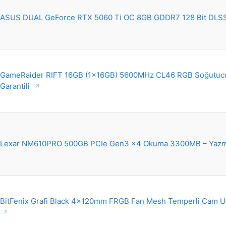
ASUS DUAL GeForce RTX 5060 Ti OC 8GB GDDR7 128 Bit DLSS 
GameRaider RIFT 16GB (1x16GB) 5600MHz CL46 RGB Soğutucul
Garantili
Lexar NM610PRO 500GB PCIe Gen3 x4 Okuma 3300MB – Ya
BitFenix Grafi Black 4x120mm FRGB Fan Mesh Temperli Cam