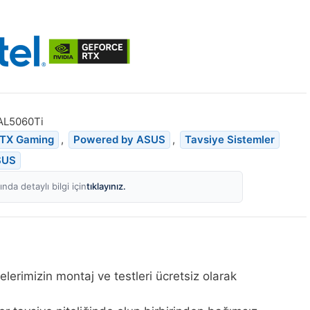
L5060Ti
RTX Gaming
,
Powered by ASUS
,
Tavsiye Sistemler
SUS
tıklayınız.
nda detaylı bilgi için
elerimizin montaj ve testleri ücretsiz olarak