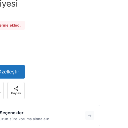
iyesi
erine ekledi.
99 ₺.
zelleştir
r
Paylaş
 Seçenekleri
→
zun süre koruma altına alın