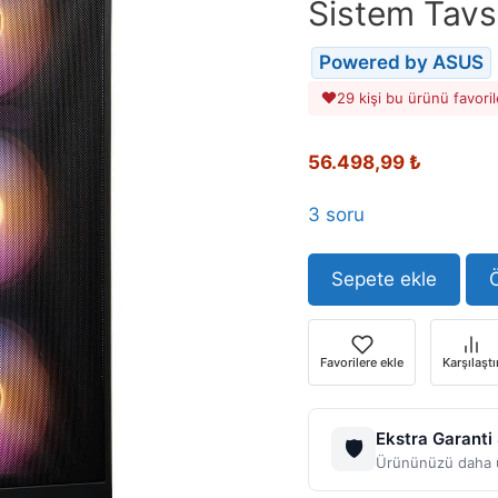
Sistem Tavs
Powered by ASUS
29 kişi bu ürünü favoril
Orijinal
Şu
56.498,99
₺
fiyat:
andaki
67.350,58 ₺.
fiyat:
3 soru
56.498,
Sepete ekle
Ö
Favorilere ekle
Karşılaştı
Ekstra Garanti
🛡️
Ürününüzü daha u