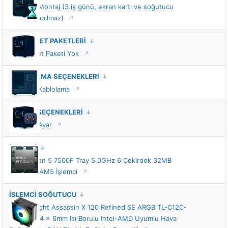
Standart Montaj (3 iş günü, ekran kartı ve soğutucu
montajı yapılmaz)
VIP HİZMET PAKETLERİ
VIP Hizmet Paketi Yok
KABLOLAMA SEÇENEKLERİ
Standart Kablolama
TUNING SEÇENEKLERİ
Standart Ayar
İŞLEMCİ
AMD Ryzen 5 7500F Tray 5.0GHz 6 Çekirdek 32MB
Önbellek AM5 İşlemci
İŞLEMCİ SOĞUTUCU
Thermalright Assassin X 120 Refined SE ARGB TL-C12C-
S 120mm 4 x 6mm Isı Borulu Intel-AMD Uyumlu Hava