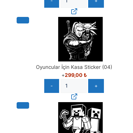
-
+
Oyuncular İçin Kasa Sticker (04)
+
299,00
₺
-
+