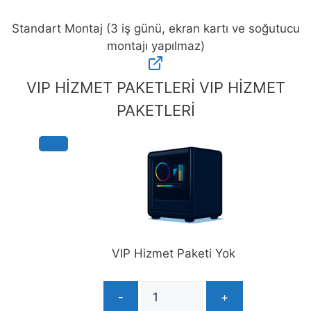
Standart Montaj (3 iş günü, ekran kartı ve soğutucu
montajı yapılmaz)
Standart
Montaj
VIP HİZMET PAKETLERİ
VIP HİZMET
(3
PAKETLERİ
iş
günü,
ekran
kartı
ve
soğutucu
montajı
yapılmaz)
adet
VIP Hizmet Paketi Yok
-
+