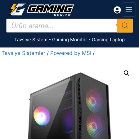
İçeriğe
atla
Products
search
Tavsiye Sistem
-
Gaming Monitör
-
Gaming Laptop
Tavsiye Sistemler
/
Powered by MSI
/