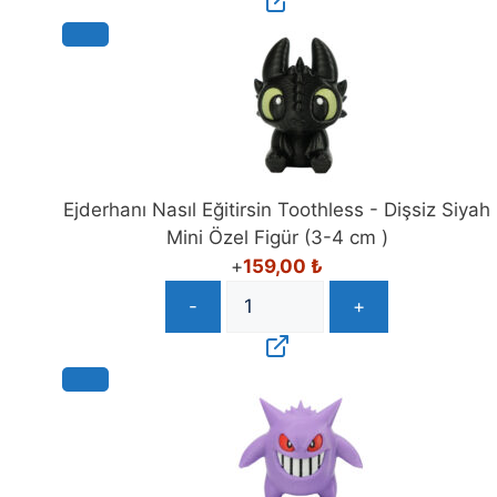
Ejderhanı Nasıl Eğitirsin Toothless - Dişsiz Siyah
Mini Özel Figür (3-4 cm )
+
159,00
₺
-
+