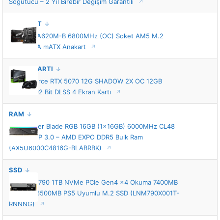
Soğutucu – 2 Yıl Birebir Değişim Garantili
ANAKART
MSI PRO A620M-B 6800MHz (OC) Soket AM5 M.2
HDMI VGA mATX Anakart
EKRAN KARTI
MSI GeForce RTX 5070 12G SHADOW 2X OC 12GB
GDDR7 192 Bit DLSS 4 Ekran Kartı
RAM
XPG Lancer Blade RGB 16GB (1x16GB) 6000MHz CL48
INTEL XMP 3.0 – AMD EXPO DDR5 Bulk Ram
(AX5U6000C4816G-BLABRBK)
SSD
Lexar NM790 1TB NVMe PCIe Gen4 x4 Okuma 7400MB
– Yazma 6500MB PS5 Uyumlu M.2 SSD (LNM790X001T-
RNNNG)