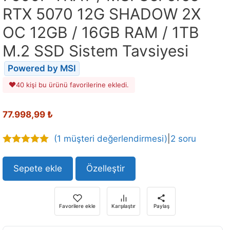
RTX 5070 12G SHADOW 2X
OC 12GB / 16GB RAM / 1TB
M.2 SSD Sistem Tavsiyesi
Powered by MSI
40 kişi bu ürünü favorilerine ekledi.
Orijinal
Şu
77.998,99
₺
fiyat:
andaki
88.772,79 ₺.
fiyat:
(
1
müşteri değerlendirmesi)
|
2 soru
77.998,99 ₺.
5.00
out of
5
Sepete ekle
Özelleştir
Favorilere ekle
Karşılaştır
Paylaş