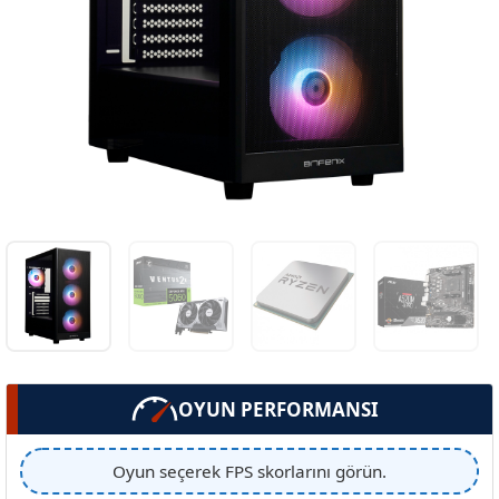
OYUN PERFORMANSI
Oyun seçerek FPS skorlarını görün.