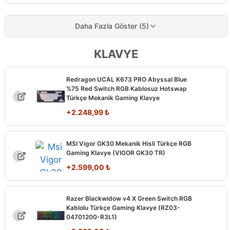
fiyat:
andaki
8.403,00 ₺.
fiyat:
5.799,00 ₺.
Daha Fazla Göster (5)
KLAVYE
Redragon UCAL K673 PRO Abyssal Blue
%75 Red Switch RGB Kablosuz Hotswap
Türkçe Mekanik Gaming Klavye
+
2.248,99
₺
MSI Vigor GK30 Mekanik Hisli Türkçe RGB
Gaming Klavye (VIGOR GK30 TR)
+
2.599,00
₺
Razer Blackwidow v4 X Green Switch RGB
Kablolu Türkçe Gaming Klavye (RZ03-
04701200-R3L1)