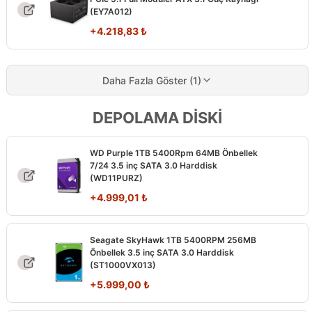
(EY7A012)
+
4.218,83
₺
Daha Fazla Göster (1)
DEPOLAMA DİSKİ
WD Purple 1TB 5400Rpm 64MB Önbellek
7/24 3.5 inç SATA 3.0 Harddisk
(WD11PURZ)
+
4.999,01
₺
Seagate SkyHawk 1TB 5400RPM 256MB
Önbellek 3.5 inç SATA 3.0 Harddisk
(ST1000VX013)
+
5.999,00
₺