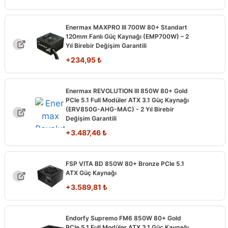
Enermax MAXPRO III 700W 80+ Standart
120mm Fanlı Güç Kaynağı (EMP700W) – 2
Yıl Birebir Değişim Garantili
+
234,95
₺
Enermax REVOLUTION III 850W 80+ Gold
PCIe 5.1 Full Modüler ATX 3.1 Güç Kaynağı
(ERV850G-AHG-MAC) - 2 Yıl Birebir
Değişim Garantili
+
3.487,46
₺
FSP VITA BD 850W 80+ Bronze PCIe 5.1
ATX Güç Kaynağı
+
3.589,81
₺
Endorfy Supremo FM6 850W 80+ Gold
PCIe 5.1 Full Modüler ATX 3.1 Güç Kaynağı