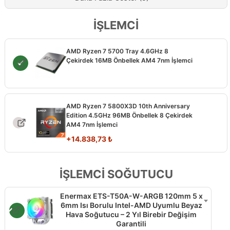
İŞLEMCİ
AMD Ryzen 7 5700 Tray 4.6GHz 8
Çekirdek 16MB Önbellek AM4 7nm İşlemci
AMD Ryzen 7 5800X3D 10th Anniversary
Edition 4.5GHz 96MB Önbellek 8 Çekirdek
AM4 7nm İşlemci
+
14.838,73
₺
İŞLEMCİ SOĞUTUCU
Enermax ETS-T50A-W-ARGB 120mm 5 x
6mm Isı Borulu Intel-AMD Uyumlu Beyaz
Hava Soğutucu – 2 Yıl Birebir Değişim
Garantili