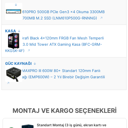
SSD
Lexar NM610PRO 500GB PCIe Gen3 x4 Okuma 3300MB
– Yazma 1700MB M.2 SSD (LNM610P500G-RNNNG)
KASA
BitFenix Grafi Black 4x120mm FRGB Fan Mesh Temperli
Cam USB 3.0 Mid Tower ATX Gaming Kasa (BFC-GRM-
KKGSK-4F)
GÜÇ KAYNAĞI
Enermax MAXPRO III 600W 80+ Standart 120mm Fanlı
Güç Kaynağı (EMP600W) – 2 Yıl Birebir Değişim Garantili
MONTAJ VE KARGO SEÇENEKLERİ
Standart Montaj (3 iş günü, ekran kartı ve