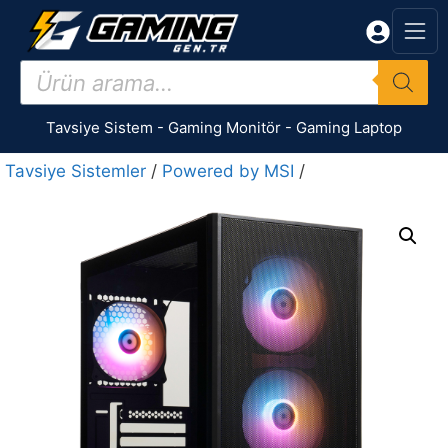
İçeriğe
atla
Products
search
Tavsiye Sistem
-
Gaming Monitör
-
Gaming Laptop
Tavsiye Sistemler
/
Powered by MSI
/