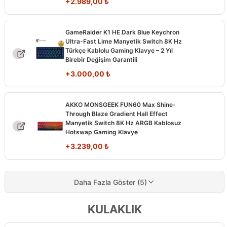
+
2.989,00
₺
GameRaider K1 HE Dark Blue Keychron
Ultra-Fast Lime Manyetik Switch 8K Hz
Türkçe Kablolu Gaming Klavye – 2 Yıl
Birebir Değişim Garantili
+
3.000,00
₺
AKKO MONSGEEK FUN60 Max Shine-
Through Blaze Gradient Hall Effect
Manyetik Switch 8K Hz ARGB Kablosuz
Hotswap Gaming Klavye
+
3.239,00
₺
Daha Fazla Göster (5)
KULAKLIK