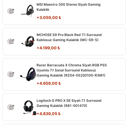
MSI Maestro 300 Stereo Siyah Gaming
Kulaklık
+
3.059,00
₺
MCHOSE S9 Pro Black Red 7.1 Surround
Kablosuz Gaming Kulaklık (MC-S9-5)
+
4.199,00
₺
Razer Barracuda X Chroma Siyah RGB PS5
Uyumlu 7.1 Sanal Surround Kablosuz
Gaming Kulaklık (RZ04-05220100-R3M1)
+
4.659,00
₺
Logitech G PRO X SE Siyah 7.1 Surround
Gaming Kulaklık (981-001470)
+
4.839,05
₺