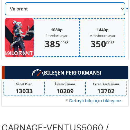
Oyun
Secin
1080p
1440p
Standart ayar
Maksimum ayar
385
350
FPS*
FPS*
BİLEŞEN PERFORMANSI
Genel Puan
İşlemci Puanı
Ekran Kartı Puanı
13033
10209
13702
*
Detaylı bilgi için tıklayınız
.
CARNAGE-VENTUS5060 /