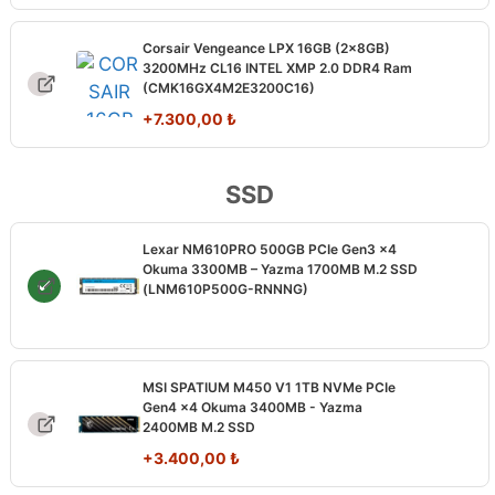
Corsair Vengeance LPX 16GB (2x8GB)
3200MHz CL16 INTEL XMP 2.0 DDR4 Ram
(CMK16GX4M2E3200C16)
+
7.300,00
₺
SSD
Lexar NM610PRO 500GB PCIe Gen3 x4
Okuma 3300MB – Yazma 1700MB M.2 SSD
(LNM610P500G-RNNNG)
MSI SPATIUM M450 V1 1TB NVMe PCIe
Gen4 x4 Okuma 3400MB - Yazma
2400MB M.2 SSD
+
3.400,00
₺