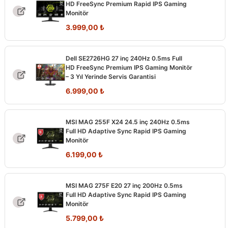
HD FreeSync Premium Rapid IPS Gaming
Monitör
Orijinal
Şu
3.999,00
₺
fiyat:
andaki
6.617,00 ₺.
fiyat:
Dell SE2726HG 27 inç 240Hz 0.5ms Full
3.999,00 ₺.
HD FreeSync Premium IPS Gaming Monitör
– 3 Yıl Yerinde Servis Garantisi
Orijinal
Şu
6.999,00
₺
fiyat:
andaki
7.499,00 ₺.
fiyat:
MSI MAG 255F X24 24.5 inç 240Hz 0.5ms
6.999,00 ₺.
Full HD Adaptive Sync Rapid IPS Gaming
Monitör
Orijinal
Şu
6.199,00
₺
fiyat:
andaki
7.794,00 ₺.
fiyat:
MSI MAG 275F E20 27 inç 200Hz 0.5ms
6.199,00 ₺.
Full HD Adaptive Sync Rapid IPS Gaming
Monitör
Orijinal
Şu
5.799,00
₺