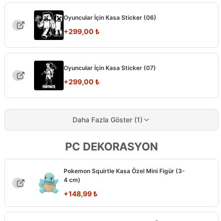
Oyuncular İçin Kasa Sticker (06)
+
299,00
₺
Oyuncular İçin Kasa Sticker (07)
+
299,00
₺
Daha Fazla Göster (1)
PC DEKORASYON
Pokemon Squirtle Kasa Özel Mini Figür (3-
4 cm)
+
148,99
₺