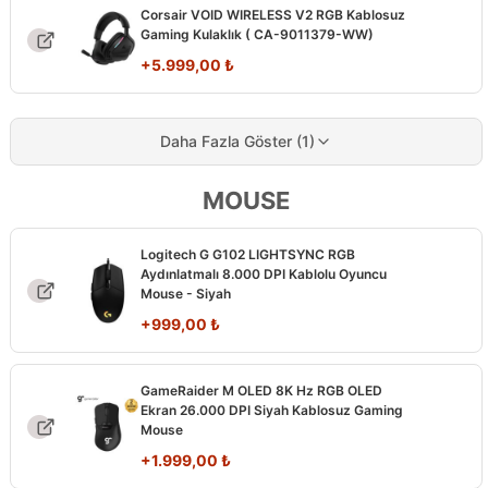
Corsair VOID WIRELESS V2 RGB Kablosuz
Gaming Kulaklık ( CA-9011379-WW)
+
5.999,00
₺
Daha Fazla Göster (1)
MOUSE
Logitech G G102 LIGHTSYNC RGB
Aydınlatmalı 8.000 DPI Kablolu Oyuncu
Mouse - Siyah
+
999,00
₺
GameRaider M OLED 8K Hz RGB OLED
Ekran 26.000 DPI Siyah Kablosuz Gaming
Mouse
+
1.999,00
₺