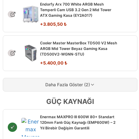
Endorfy Arx 700 White ARGB Mesh
Temperli Cam USB 3.2 Gen 2 Mid Tower
ATX Gaming Kasa (EY2A017)
+
3.805,50
₺
Cooler Master MasterBox TD500 V2 Mesh
ARGB Mid Tower Beyaz Gaming Kasa
(TD500V2-WGNN-STU)
+
5.400,00
₺
Daha Fazla Göster (2)
GÜÇ KAYNAĞI
Enermax MAXPRO III 600W 80+ Standart
120mm Fanlı Güç Kaynağı (EMP600W) – 2
Yıl Birebir Değişim Garantili