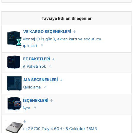
Tavsiye Edilen Bileşenler
MONTAJ VE KARGO SEÇENEKLERİ
Standart Montaj (3 iş günü, ekran kartı ve soğutucu
montajı yapılmaz)
VIP HİZMET PAKETLERİ
VIP Hizmet Paketi Yok
KABLOLAMA SEÇENEKLERİ
Standart Kablolama
TUNING SEÇENEKLERİ
Standart Ayar
İŞLEMCİ
AMD Ryzen 7 5700 Tray 4.6GHz 8 Çekirdek 16MB