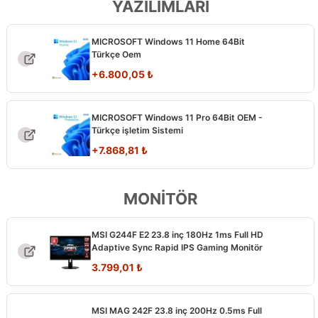
YAZILIMLARI
MICROSOFT Windows 11 Home 64Bit
Türkçe Oem
+
6.800,05
₺
MICROSOFT Windows 11 Pro 64Bit OEM -
Türkçe işletim Sistemi
+
7.868,81
₺
MONİTÖR
MSI G244F E2 23.8 inç 180Hz 1ms Full HD
Adaptive Sync Rapid IPS Gaming Monitör
Orijinal
Şu
3.799,01
₺
fiyat:
andaki
6.512,00 ₺.
fiyat:
MSI MAG 242F 23.8 inç 200Hz 0.5ms Full
3.799,01 ₺.