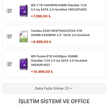
WD 2 TB 5400RPM 64MB Önbellek 7/24
3.5 inç SATA 3.0 Harddisk (WD23PURZ)
+
7.399,00
₺
Toshiba S300 HDWT840UZSVA 4TB
256MB 5400RPM 3,5″ SATA 3.0 Harddisk
+
8.999,00
₺
WD Purple 6TB 5400Rpm 256MB
Önbellek 7/24 3.5 inç SATA 3.0 Harddisk
(WD64PURZ)
+
15.499,00
₺
Daha Fazla Göster (2)
İŞLETİM SİSTEMİ VE OFFİCE