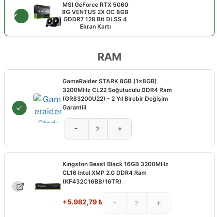
MSI GeForce RTX 5060
8G VENTUS 2X OC 8GB
GDDR7 128 Bit DLSS 4
Ekran Kartı
RAM
GameRaider STARK 8GB (1x8GB)
3200MHz CL22 Soğutuculu DDR4 Ram
(GR83200U22) - 2 Yıl Birebir Değişim
Garantili
-
+
Kingston Beast Black 16GB 3200MHz
CL16 Intel XMP 2.0 DDR4 Ram
(KF432C16BB/16TR)
+
5.982,79
₺
-
+