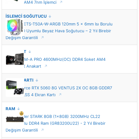
Önbellek AM4 7nm İşlemci
İŞLEMCİ SOĞUTUCU
Enermax ETS-T50A-W-ARGB 120mm 5 x 6mm Isı Borulu
Intel-AMD Uyumlu Beyaz Hava Soğutucu – 2 Yıl Birebir
Değişim Garantili
ANAKART
MSI A520M-A PRO 4600MHz(OC) DDR4 Soket AM4
M.2 mATX Anakart
EKRAN KARTI
MSI GeForce RTX 5060 8G VENTUS 2X OC 8GB GDDR7
128 Bit DLSS 4 Ekran Kartı
RAM
GameRaider STARK 8GB (1x8GB) 3200MHz CL22
Soğutuculu DDR4 Ram (GR83200U22) - 2 Yıl Birebir
Değişim Garantili