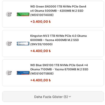
WD Green SN3000 1TB NVMe PCIe Gen4
x4 Okuma 5000MB - 4200MB M.2 SSD
(WDS100T4G0E)
+
3.400,00
₺
Kingston NV3 1TB NVMe PCIe 4.0 Okuma
6000MB – Yazma 4000MB M.2 SSD
(SNV3S/1000G)
+
4.400,00
₺
WD Blue SN5100 1TB NVMe PCIe Gen4 x4
Okuma 7100MB - Yazma 6700MB M.2 SSD
(WDS100T5B0E)
+
4.400,00
₺
Daha Fazla Göster (5)