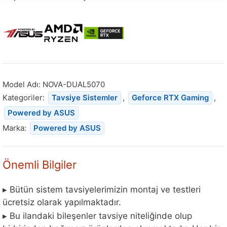
Bu
ürün
stoğa
döndüğünde
bildirim
almak
için
Model Adı:
NOVA-DUAL5070
e-
Kategoriler:
Tavsiye Sistemler
,
Geforce RTX Gaming
,
posta
Powered by ASUS
adresinizi
Marka:
Powered by ASUS
girin.
Önemli Bilgiler
▸ Bütün sistem tavsiyelerimizin montaj ve testleri
ücretsiz olarak yapılmaktadır.
▸ Bu ilandaki bileşenler tavsiye niteliğinde olup