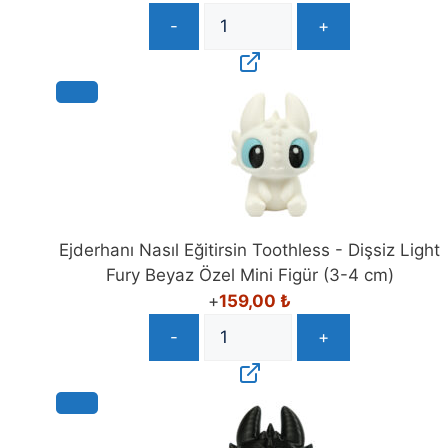
-
+
Ejderhanı Nasıl Eğitirsin Toothless - Dişsiz Light
Fury Beyaz Özel Mini Figür (3-4 cm)
+
159,00
₺
-
+