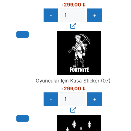
+
299,00
₺
-
+
Oyuncular İçin Kasa Sticker (07)
+
299,00
₺
-
+