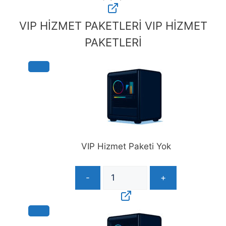
Standart
Montaj
VIP HİZMET PAKETLERİ
VIP HİZMET
(3
PAKETLERİ
iş
günü,
ekran
kartı
ve
soğutucu
montajı
yapılmaz)
adet
VIP Hizmet Paketi Yok
-
+