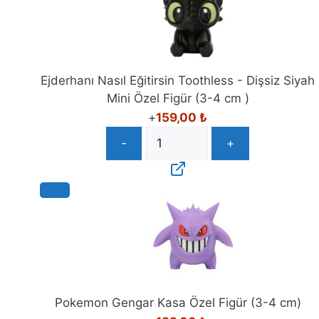
Ejderhanı Nasıl Eğitirsin Toothless - Dişsiz Siyah
Mini Özel Figür (3-4 cm )
+
159,00
₺
-
+
Pokemon Gengar Kasa Özel Figür (3-4 cm)