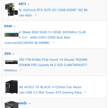
EKRAN KARTI
ASUS DUAL GeForce RTX 5070 OC 12GB GDDR7 192 Bit
DLSS 4 Ekran Kartı
RAM
XPG Lancer Blade RGB 16GB (1x16GB) 6000MHz CL48
INTEL XMP 3.0 – AMD EXPO DDR5 Bulk Ram
(AX5U6000C4816G-BLABRBK)
SSD
Lexar NM790 1TB NVMe PCIe Gen4 x4 Okuma 7400MB
– Yazma 6500MB PS5 Uyumlu M.2 SSD (LNM790X001T-
RNNNG)
KASA
ASUS PRIME AP303 TG BLACK 1x120mm Fan Mesh
Temperli Cam USB 3.2 Mid Tower ATX Gaming Kasa
GÜÇ KAYNAĞI