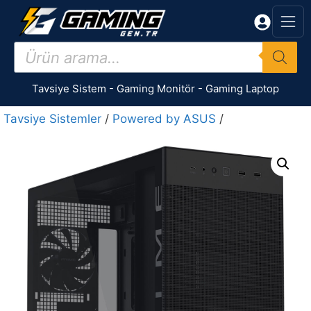
İçeriğe
atla
Products
search
Tavsiye Sistem
-
Gaming Monitör
-
Gaming Laptop
Tavsiye Sistemler
/
Powered by ASUS
/