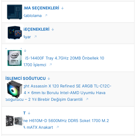
KABLOLAMA SEÇENEKLERİ
Standart Kablolama
TUNING SEÇENEKLERİ
Standart Ayar
İŞLEMCİ
Intel Core i5-14400F Tray 4.7GHz 20MB Önbellek 10
Çekirdek 1700 İşlemci
İŞLEMCİ SOĞUTUCU
Thermalright Assassin X 120 Refined SE ARGB TL-C12C-
S 120mm 4 x 6mm Isı Borulu Intel-AMD Uyumlu Hava
Soğutucu – 2 Yıl Birebir Değişim Garantili
ANAKART
ASUS Prime H610M-D 5600MHz DDR5 Soket 1700 M.2
HDMI VGA mATX Anakart