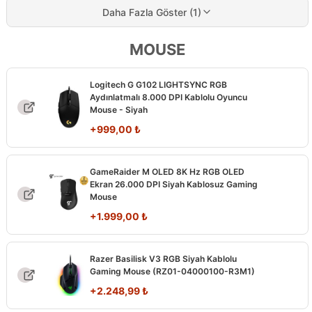
Daha Fazla Göster (1)
MOUSE
Logitech G G102 LIGHTSYNC RGB
Aydınlatmalı 8.000 DPI Kablolu Oyuncu
Mouse - Siyah
+
999,00
₺
GameRaider M OLED 8K Hz RGB OLED
Ekran 26.000 DPI Siyah Kablosuz Gaming
Mouse
+
1.999,00
₺
Razer Basilisk V3 RGB Siyah Kablolu
Gaming Mouse (RZ01-04000100-R3M1)
+
2.248,99
₺