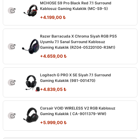
MCHOSE S9 Pro Black Red 7.1 Surround
Kablosuz Gaming Kulaklık (MC-S9-5)
+
4.199,00
₺
Razer Barracuda X Chroma Siyah RGB PS5
Uyumlu 7.1 Sanal Surround Kablosuz
Gaming Kulaklık (RZ04-05220100-R3M1)
+
4.659,00
₺
Logitech G PRO X SE Siyah 7.1 Surround
Gaming Kulaklık (981-001470)
+
4.839,05
₺
Corsair VOID WIRELESS V2 RGB Kablosuz
Gaming Kulaklık ( CA-9011379-WW)
+
5.999,00
₺