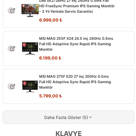
Dell SE2726HG 27 inç 240Hz 0.5ms Full
3.999,00 ₺.
HD FreeSync Premium IPS Gaming Monitör
– 3 Yıl Yerinde Servis Garantisi
Orijinal
Şu
6.999,00
₺
fiyat:
andaki
7.499,00 ₺.
fiyat:
MSI MAG 255F X24 24.5 inç 240Hz 0.5ms
6.999,00 ₺.
Full HD Adaptive Sync Rapid IPS Gaming
Monitör
Orijinal
Şu
6.199,00
₺
fiyat:
andaki
7.794,00 ₺.
fiyat:
MSI MAG 275F E20 27 inç 200Hz 0.5ms
6.199,00 ₺.
Full HD Adaptive Sync Rapid IPS Gaming
Monitör
Orijinal
Şu
5.799,00
₺
fiyat:
andaki
8.403,00 ₺.
fiyat:
5.799,00 ₺.
Daha Fazla Göster (5)
KLAVYE