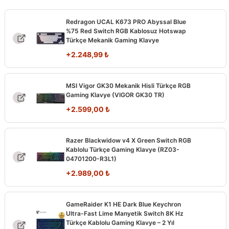
Redragon UCAL K673 PRO Abyssal Blue
%75 Red Switch RGB Kablosuz Hotswap
Türkçe Mekanik Gaming Klavye
+
2.248,99
₺
MSI Vigor GK30 Mekanik Hisli Türkçe RGB
Gaming Klavye (VIGOR GK30 TR)
+
2.599,00
₺
Razer Blackwidow v4 X Green Switch RGB
Kablolu Türkçe Gaming Klavye (RZ03-
04701200-R3L1)
+
2.989,00
₺
GameRaider K1 HE Dark Blue Keychron
Ultra-Fast Lime Manyetik Switch 8K Hz
Türkçe Kablolu Gaming Klavye – 2 Yıl