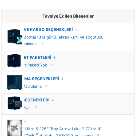
Tavsiye Edilen Bileşenler
MONTAJ VE KARGO SEÇENEKLERİ
Standart Montaj (3 iş günü, ekran kartı ve soğutucu
montajı yapılmaz)
VIP HİZMET PAKETLERİ
VIP Hizmet Paketi Yok
KABLOLAMA SEÇENEKLERİ
Standart Kablolama
TUNING SEÇENEKLERİ
Standart Ayar
İŞLEMCİ
Intel Core Ultra 5 225F Tray Arrow Lake 2.7GHz 10
Çekirdek 20MB Önbellek LGA1851 3nm İşlemci