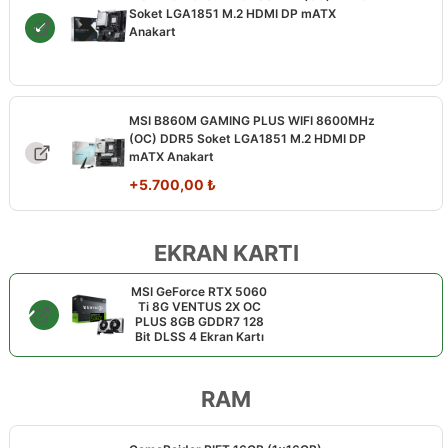
Soket LGA1851 M.2 HDMI DP mATX
Anakart
MSI B860M GAMING PLUS WIFI 8600MHz
(OC) DDR5 Soket LGA1851 M.2 HDMI DP
mATX Anakart
+
5.700,00
₺
EKRAN KARTI
MSI GeForce RTX 5060
Ti 8G VENTUS 2X OC
PLUS 8GB GDDR7 128
Bit DLSS 4 Ekran Kartı
RAM