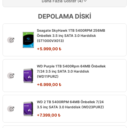
Daha Fazla Göster (4)
DEPOLAMA DİSKİ
Seagate SkyHawk 1TB 5400RPM 256MB
Önbellek 3.5 inç SATA 3.0 Harddisk
(ST1000VX013)
+
5.999,00
₺
WD Purple 1TB 5400Rpm 64MB Önbellek
7/24 3.5 inç SATA 3.0 Harddisk
(WD11PURZ)
+
6.999,00
₺
WD 2 TB 5400RPM 64MB Önbellek 7/24
3.5 inç SATA 3.0 Harddisk (WD23PURZ)
+
7.399,00
₺