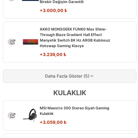
Birebir Değişim Garantili
+
3.000,00
₺
AKKO MONSGEEK FUN60 Max Shine-
Through Blaze Gradient Hall Effect
Manyetik Switch 8K Hz ARGB Kablosuz
Hotswap Gaming Klavye
+
3.239,00
₺
Daha Fazla Göster (5)
KULAKLIK
MSI Maestro 300 Stereo Siyah Gaming
Kulaklık
+
3.059,00
₺