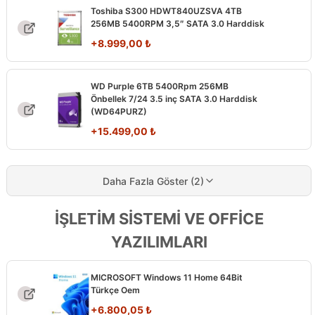
Toshiba S300 HDWT840UZSVA 4TB
256MB 5400RPM 3,5″ SATA 3.0 Harddisk
+
8.999,00
₺
WD Purple 6TB 5400Rpm 256MB
Önbellek 7/24 3.5 inç SATA 3.0 Harddisk
(WD64PURZ)
+
15.499,00
₺
Daha Fazla Göster (2)
İŞLETİM SİSTEMİ VE OFFİCE
YAZILIMLARI
MICROSOFT Windows 11 Home 64Bit
Türkçe Oem
+
6.800,05
₺