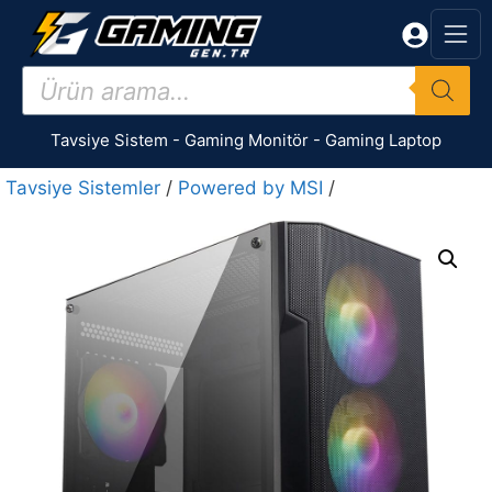
İçeriğe
atla
Products
search
Tavsiye Sistem
-
Gaming Monitör
-
Gaming Laptop
Tavsiye Sistemler
/
Powered by MSI
/