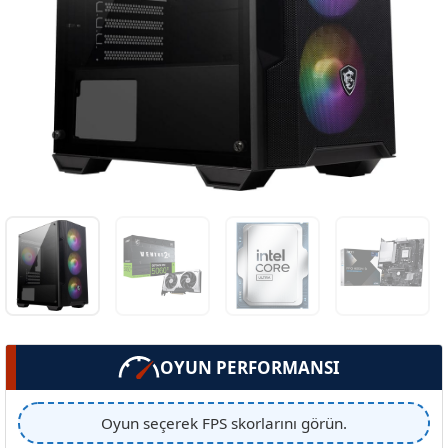
OYUN PERFORMANSI
Oyun seçerek FPS skorlarını görün.