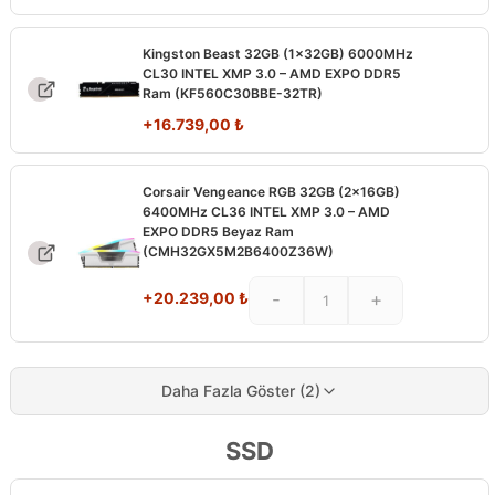
Kingston Beast 32GB (1x32GB) 6000MHz
CL30 INTEL XMP 3.0 – AMD EXPO DDR5
Ram (KF560C30BBE-32TR)
+
16.739,00
₺
Corsair Vengeance RGB 32GB (2x16GB)
6400MHz CL36 INTEL XMP 3.0 – AMD
EXPO DDR5 Beyaz Ram
(CMH32GX5M2B6400Z36W)
+
20.239,00
₺
-
+
Daha Fazla Göster (2)
SSD