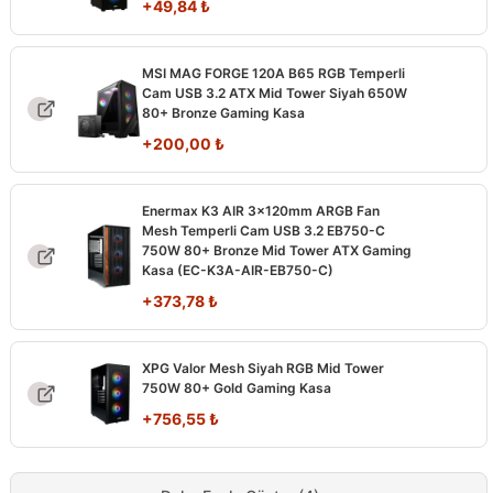
+
49,84
₺
MSI MAG FORGE 120A B65 RGB Temperli
Cam USB 3.2 ATX Mid Tower Siyah 650W
80+ Bronze Gaming Kasa
+
200,00
₺
Enermax K3 AIR 3x120mm ARGB Fan
Mesh Temperli Cam USB 3.2 EB750-C
750W 80+ Bronze Mid Tower ATX Gaming
Kasa (EC-K3A-AIR-EB750-C)
+
373,78
₺
XPG Valor Mesh Siyah RGB Mid Tower
750W 80+ Gold Gaming Kasa
+
756,55
₺