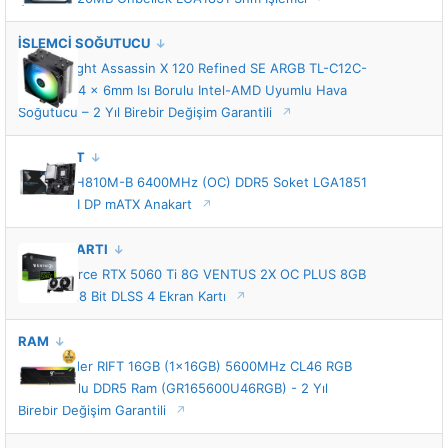
İŞLEMCİ SOĞUTUCU
Thermalright Assassin X 120 Refined SE ARGB TL-C12C-
S 120mm 4 x 6mm Isı Borulu Intel-AMD Uyumlu Hava
Soğutucu – 2 Yıl Birebir Değişim Garantili
ANAKART
MSI PRO H810M-B 6400MHz (OC) DDR5 Soket LGA1851
M.2 HDMI DP mATX Anakart
EKRAN KARTI
MSI GeForce RTX 5060 Ti 8G VENTUS 2X OC PLUS 8GB
GDDR7 128 Bit DLSS 4 Ekran Kartı
RAM
GameRaider RIFT 16GB (1x16GB) 5600MHz CL46 RGB
Soğutuculu DDR5 Ram (GR165600U46RGB) - 2 Yıl
Birebir Değişim Garantili