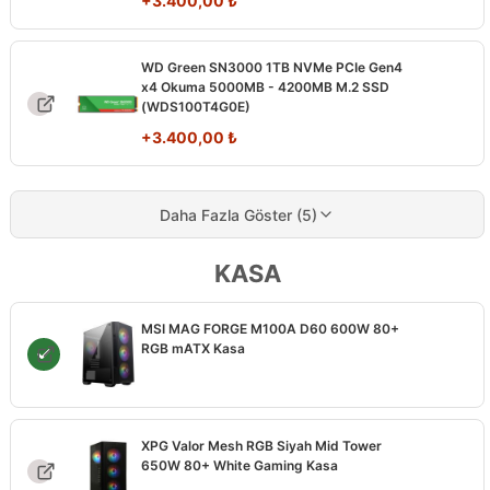
+
3.400,00
₺
WD Green SN3000 1TB NVMe PCIe Gen4
x4 Okuma 5000MB - 4200MB M.2 SSD
(WDS100T4G0E)
+
3.400,00
₺
Daha Fazla Göster (5)
KASA
MSI MAG FORGE M100A D60 600W 80+
RGB mATX Kasa
XPG Valor Mesh RGB Siyah Mid Tower
650W 80+ White Gaming Kasa