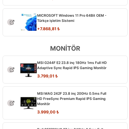
MICROSOFT Windows 11 Pro 64Bit OEM -
Türkçe işletim Sistemi
+
7.868,81
₺
MONİTÖR
MSI G244F E2 23.8 inç 180Hz 1ms Full HD
Adaptive Sync Rapid IPS Gaming Monitör
Orijinal
Şu
3.799,01
₺
fiyat:
andaki
6.512,00 ₺.
fiyat:
MSI MAG 242F 23.8 inç 200Hz 0.5ms Full
3.799,01 ₺.
HD FreeSync Premium Rapid IPS Gaming
Monitör
Orijinal
Şu
3.999,00
₺
fiyat:
andaki
6.617,00 ₺.
fiyat: