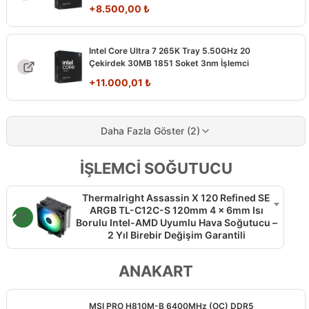
+
8.500,00
₺
Intel Core Ultra 7 265K Tray 5.50GHz 20
Çekirdek 30MB 1851 Soket 3nm İşlemci
+
11.000,01
₺
Daha Fazla Göster (2)
İŞLEMCİ SOĞUTUCU
Thermalright Assassin X 120 Refined SE
ARGB TL-C12C-S 120mm 4 x 6mm Isı
Borulu Intel-AMD Uyumlu Hava Soğutucu –
2 Yıl Birebir Değişim Garantili
ANAKART
MSI PRO H810M-B 6400MHz (OC) DDR5