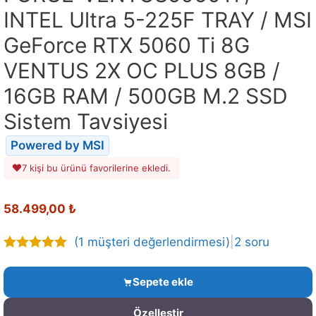
INTEL Ultra 5-225F TRAY / MSI
GeForce RTX 5060 Ti 8G
VENTUS 2X OC PLUS 8GB /
16GB RAM / 500GB M.2 SSD
Sistem Tavsiyesi
Powered by MSI
7 kişi bu ürünü favorilerine ekledi.
58.499,00
₺
(
1
müşteri değerlendirmesi)
|
2 soru
5.00
out of
5
Sepete ekle
Özelleştir