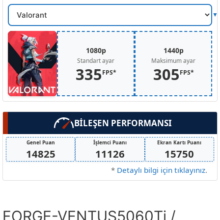
Oyun
Secin
1080p
1440p
Standart ayar
Maksimum ayar
335
305
FPS*
FPS*
BİLEŞEN PERFORMANSI
Genel Puan
İşlemci Puanı
Ekran Kartı Puanı
14825
11126
15750
*
Detaylı bilgi için tıklayınız
.
FORGE-VENTUS5060Ti /