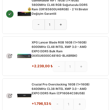
GameRaider RIFT 16GB (1x16GB)
5600MHz CL46 RGB Soğutuculu DDR5
Ram (GR165600U46RGB) - 2 Yıl Birebir
Değişim Garantili
-
+
XPG Lancer Blade RGB 16GB (1x16GB)
6000MHz CL48 INTEL XMP 3.0 – AMD
EXPO DDR5 Bulk Ram
(AX5U6000C4816G-BLABRBK)
+
2.239,00
₺
-
+
Crucial Pro Overclocking 16GB (1x16GB)
6400MHz CL38 INTEL XMP 3.0 – AMD
EXPO DDR5 Ram (CP16G64C38U5B)
+
1.796,53
₺
-
+