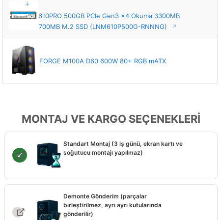
SSD
Lexar NM610PRO 500GB PCIe Gen3 x4 Okuma 3300MB
– Yazma 1700MB M.2 SSD (LNM610P500G-RNNNG)
KASA
MSI MAG FORGE M100A D60 600W 80+ RGB mATX
Kasa
MONTAJ VE KARGO SEÇENEKLERİ
Standart Montaj (3 iş günü, ekran kartı ve
soğutucu montajı yapılmaz)
Demonte Gönderim (parçalar
birleştirilmez, ayrı ayrı kutularında
gönderilir)