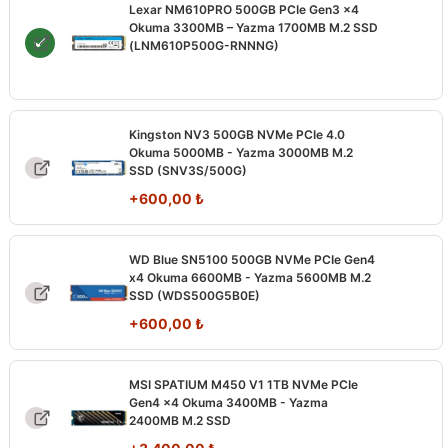
Lexar NM610PRO 500GB PCIe Gen3 x4
Okuma 3300MB – Yazma 1700MB M.2 SSD
(LNM610P500G-RNNNG)
Kingston NV3 500GB NVMe PCIe 4.0
Okuma 5000MB - Yazma 3000MB M.2
SSD (SNV3S/500G)
+
600,00
₺
WD Blue SN5100 500GB NVMe PCIe Gen4
x4 Okuma 6600MB - Yazma 5600MB M.2
SSD (WDS500G5B0E)
+
600,00
₺
MSI SPATIUM M450 V1 1TB NVMe PCIe
Gen4 x4 Okuma 3400MB - Yazma
2400MB M.2 SSD