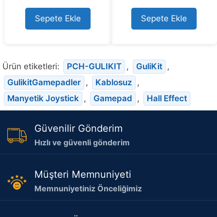
fiyat:
andaki
u
11.508,73 ₺.
fiyat:
t
Sepete Ekle
Sepete Ekle
10.999,05 ₺.
o
f
5
Ürün etiketleri:
PCH-GULIKIT
,
GuliKit
,
GulikitGamepadler
,
Kablosuz
,
Manyetik Joystick
,
Gamepad
,
Hall Effect
Güvenilir Gönderim
Hızlı ve güvenli gönderim
Müşteri Memnuniyeti
Memnuniyetiniz Önceliğimiz