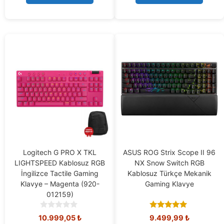
f
5
Logitech G PRO X TKL
ASUS ROG Strix Scope II 96
LIGHTSPEED Kablosuz RGB
NX Snow Switch RGB
İngilizce Tactile Gaming
Kablosuz Türkçe Mekanik
Klavye – Magenta (920-
Gaming Klavye
012159)
0
4.91
Orijinal
Şu
10.999,05
₺
9.499,99
₺
o
out of 5