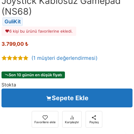
Joystick Kablosuz Gamepad
(NS68)
GuliKit
6 kişi bu ürünü favorilerine ekledi.
3.799,00
₺
(
1
müşteri değerlendirmesi)
5.00
out of
5
Son 10 günün en düşük fiyatı
Stokta
Sepete Ekle
Favorilere ekle
Karşılaştır
Paylaş