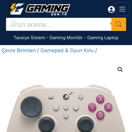
İçeriğe
atla
Products
search
Tavsiye Sistem
-
Gaming Monitör
-
Gaming Laptop
Çevre Birimleri
/
Gamepad & Oyun Kolu
/